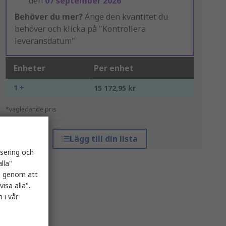
den
07 september 2026
Behöver du mer?
Ange den kvantitet du
behöver och klicka på "Kontrollera
leveransdatum"
Enheter
Per enhet
1 +
15 172,95 kr
*vägledande pris
Lägg till din lista
isering och
lla"
es genom att
isa alla".
 i vår