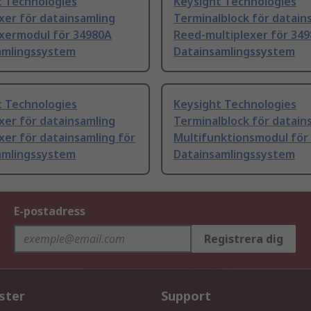
t Technologies
Keysight Technologies
xer för datainsamling
Terminalblock för datain
exermodul för 34980A
Reed-multiplexer för 34
amlingssystem
Datainsamlingssystem
t Technologies
Keysight Technologies
xer för datainsamling
Terminalblock för datain
xer för datainsamling för
Multifunktionsmodul för
amlingssystem
Datainsamlingssystem
E-postadress
Registrera dig
ster
Support