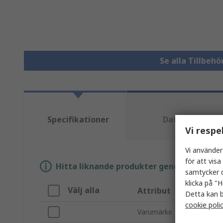
Se alla Tillbeh
Specifikationer
Datablad
Vi respe
Vi använder
för att vis
Hitta liknande produkter genom att välja e
samtycker d
klicka på "H
Välj alla
Attribut
Detta kan b
cookie poli
Varumärke