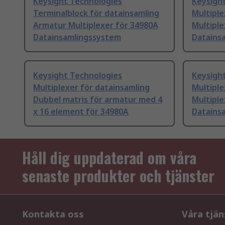
Keysight Technologies
Keysigh
Terminalblock för datainsamling
Multiple
Armatur Multiplexer för 34980A
Multipl
Datainsamlingssystem
Datains
Keysight Technologies
Keysigh
Multiplexer för datainsamling
Multiple
Dubbel matris för armatur med 4
Multiple
x 16 element för 34980A
Datains
Håll dig uppdaterad om våra
senaste produkter och tjänster
Kontakta oss
Våra tjän