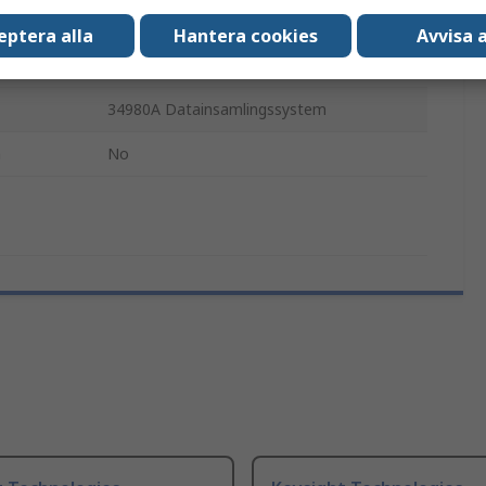
Armatur Multiplexer
eptera alla
Hantera cookies
Avvisa a
Multiplexer för datainsamling
34980A Datainsamlingssystem
n
No