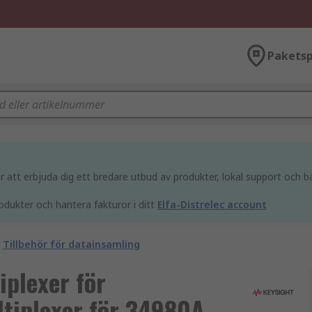
Paketsp
att erbjuda dig ett bredare utbud av produkter, lokal support och bä
odukter och hantera fakturor i ditt
Elfa-Distrelec account
Tillbehör för datainsamling
iplexer för
tiplexer för 34980A