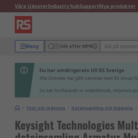
Våra tjänster
Industry hub
Support
Nya produkter
Meny
Sök efter MPN
Du har omdirigerats till RS Sverige
Elfa-Distrelec har gått samman med RS Group för 
Du kan fortfarande se orderhistorik, returnera pr
/
Test och mätning
/
Datainsamling och loggning
/
Keysight Technologies Mult
datainsamling Armatur Mul