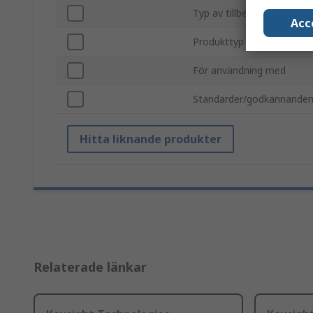
Typ av tillbehör
Acc
Produkttyp
För användning med
Standarder/godkännande
Hitta liknande produkter
Relaterade länkar