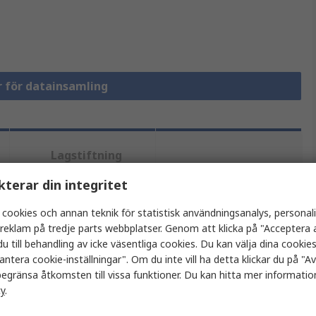
ör för datainsamling
Lagstiftning
och
Produktdetaljer
ursprungsland
kterar din integritet
 cookies och annan teknik för statistisk användningsanalys, personal
a reklam på tredje parts webbplatser. Genom att klicka på "Acceptera a
tt eller flera attribut.
u till behandling av icke väsentliga cookies. Du kan välja dina cooki
antera cookie-inställningar". Om du inte vill ha detta klickar du på "Avv
Värde
egränsa åtkomsten till vissa funktioner. Du kan hitta mer information
cy
.
Keysight Technologies