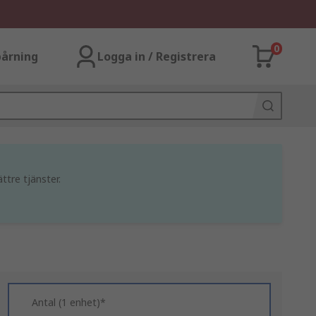
0
årning
Logga in / Registrera
ttre tjänster.
Antal (1 enhet)*