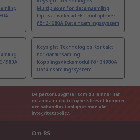
Keysight Technologies
samling
Multiplexer för datainsamling
980A
Optiskt isolerad FET-multiplexer
för 34980A Datainsamlingssystem
Keysight Technologies Kontakt
samling
för datainsamling
 34980A
Kopplingsdäcksmodul för 34980A
Datainsamlingssystem
De personuppgifter som du lämnar när
du anmäler dig till nyhetsbrevet kommer
att behandlas i enlighet med vår
integritetspolicy
.
Om RS