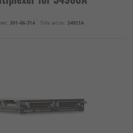
mer
:
301-66-314
Tillv. art.nr
:
34921A