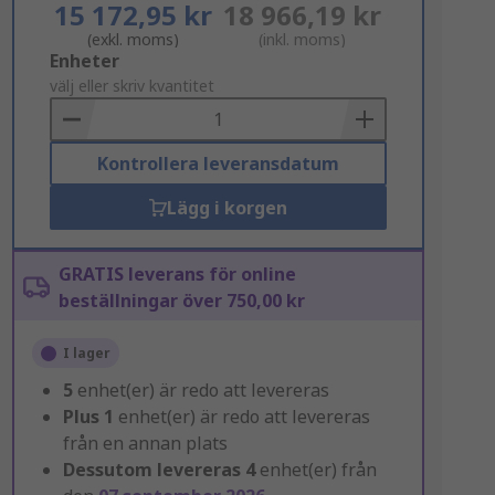
15 172,95 kr
18 966,19 kr
(exkl. moms)
(inkl. moms)
Add
Enheter
to
välj eller skriv kvantitet
Basket
Kontrollera leveransdatum
Lägg i korgen
GRATIS leverans för online
beställningar över 750,00 kr
I lager
5
enhet(er) är redo att levereras
Plus
1
enhet(er) är redo att levereras
från en annan plats
Dessutom levereras
4
enhet(er) från