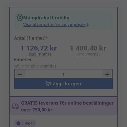
Mängdrabatt möjlig
Visa alternativ för volympriser
Antal (1 enhet)*
1 126,72 kr
1 408,40 kr
(exkl. moms)
(inkl. moms)
Add
Enheter
to
välj eller skriv kvantitet
Basket
Lägg i korgen
GRATIS leverans för online beställningar
över 750,00 kr
I lager