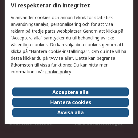
Vi respekterar din integritet
DesignSpark
Teknisk Support
Ditt lokala säljteam
Exportlösningar
Vi använder cookies och annan teknik för statistisk
användningsanalys, personalisering och för att visa
reklam på tredje parts webbplatser. Genom att klicka på
Support
"Acceptera alla" samtycker du till behandling av icke
Få hjälp
Retur av varor
väsentliga cookies. Du kan välja dina cookies genom att
klicka på "Hantera cookie-inställningar". Om du inte vill ha
Leverans
Spåra din order
detta klickar du på "Avvisa alla". Detta kan begränsa
Begär en fakturakopi
Fördelar med RS-konto
åtkomsten till vissa funktioner. Du kan hitta mer
Betalningsalternativ
Okdo
information i vår
cookie policy
.
Om RS
Acceptera alla
Om RS
Försäljningsvillkor
Hantera cookies
Det juridiska
Press Centre
Avvisa alla
Jobba hos RS
ESG
Över hela världen
Våra certificeringar