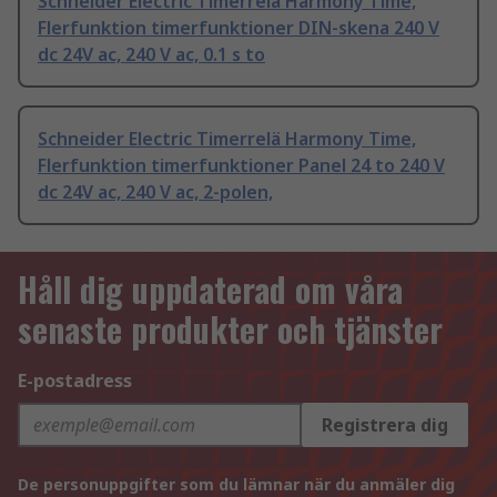
Schneider Electric Timerrelä Harmony Time,
Flerfunktion timerfunktioner DIN-skena 240 V
dc 24V ac, 240 V ac, 0.1 s to
Schneider Electric Timerrelä Harmony Time,
Flerfunktion timerfunktioner Panel 24 to 240 V
dc 24V ac, 240 V ac, 2-polen,
Håll dig uppdaterad om våra
senaste produkter och tjänster
E-postadress
Registrera dig
De personuppgifter som du lämnar när du anmäler dig