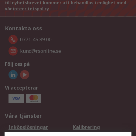
till nyhetsbrevet kommer att behandlas i enlighet med
vår
integritetspolicy
.
Kontakta oss
0771-45 89 00
kund@rsonline.se
Följ oss på
Vi accepterar
Våra tjänster
Inköpslösningar
Kalibrering
Utökat sortiment
Oljetestning och analys