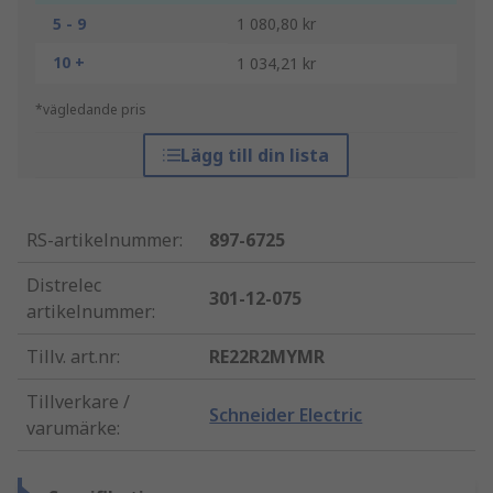
5 - 9
1 080,80 kr
10 +
1 034,21 kr
*vägledande pris
Lägg till din lista
RS-artikelnummer
:
897-6725
Distrelec
301-12-075
artikelnummer
:
Tillv. art.nr
:
RE22R2MYMR
Tillverkare /
Schneider Electric
varumärke
: