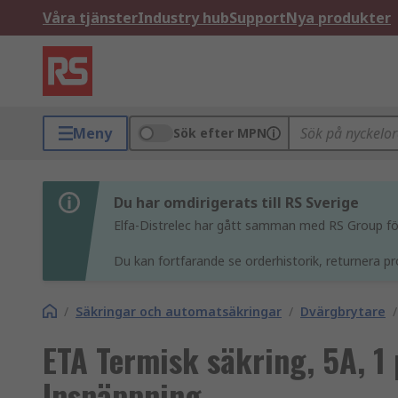
Våra tjänster
Industry hub
Support
Nya produkter
Meny
Sök efter MPN
Du har omdirigerats till RS Sverige
Elfa-Distrelec har gått samman med RS Group för 
Du kan fortfarande se orderhistorik, returnera pr
/
Säkringar och automatsäkringar
/
Dvärgbrytare
/
ETA Termisk säkring, 5A, 1 
Insnäppning