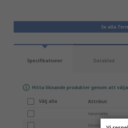
Se alla Ter
Specifikationer
Datablad
Hitta liknande produkter genom att välja e
Välj alla
Attribut
Varumärke
Strömsklass
Vi respe