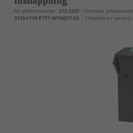
RS-artikelnummer
:
212-2225
Distrelec artikelnum
3130-F110-P7T1-W19QY7-5A
Tillverkare / varumä