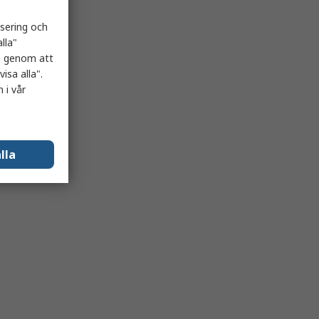
isering och
lla"
es genom att
isa alla".
 i vår
lla