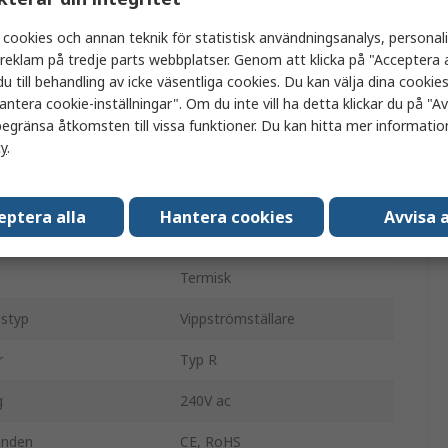
Termisk säkring
 cookies och annan teknik för statistisk användningsanalys, personal
a reklam på tredje parts webbplatser. Genom att klicka på "Acceptera a
1
u till behandling av icke väsentliga cookies. Du kan välja dina cooki
antera cookie-inställningar". Om du inte vill ha detta klickar du på "Avv
3130
egränsa åtkomsten till vissa funktioner. Du kan hitta mer information
cy
.
14.5mm
Insnäppning
eptera alla
Hantera cookies
Avvisa a
Skruv
Termisk
nstyp
Vippströmställare
r
Typ R
g
240V ac
anden
CE, RoHS