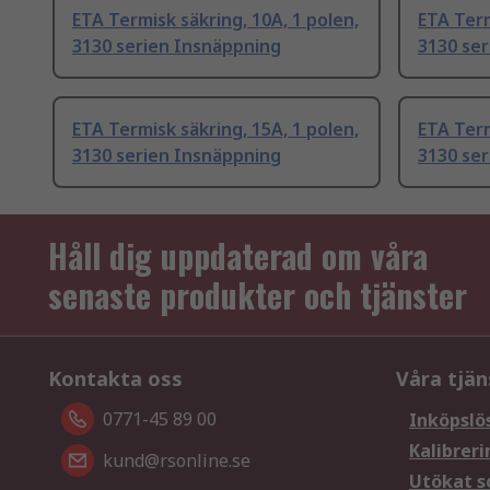
ETA Termisk säkring, 10A, 1 polen,
ETA Term
3130 serien Insnäppning
3130 se
ETA Termisk säkring, 15A, 1 polen,
ETA Term
3130 serien Insnäppning
3130 se
Håll dig uppdaterad om våra
senaste produkter och tjänster
Kontakta oss
Våra tjän
0771-45 89 00
Inköpslö
Kalibreri
kund@rsonline.se
Utökat s