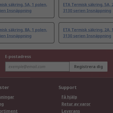
isk säkring, 5A, 1 polen,
ETA Termisk säkring, 5A, 
rien Insnäppning
3130 serien Insnäppning
isk säkring, 8A, 1 polen,
ETA Termisk säkring, 2A, 
rien Insnäppning
3130 serien Insnäppning
E-postadress
Registrera dig
ster
Support
sningar
Få hjälp
ng
Retur av varor
ortiment
Leverans