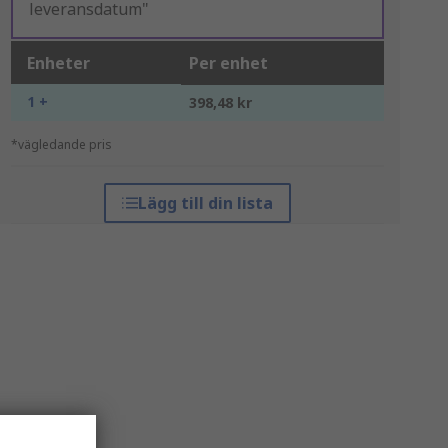
leveransdatum"
Enheter
Per enhet
1 +
398,48 kr
*vägledande pris
Lägg till din lista