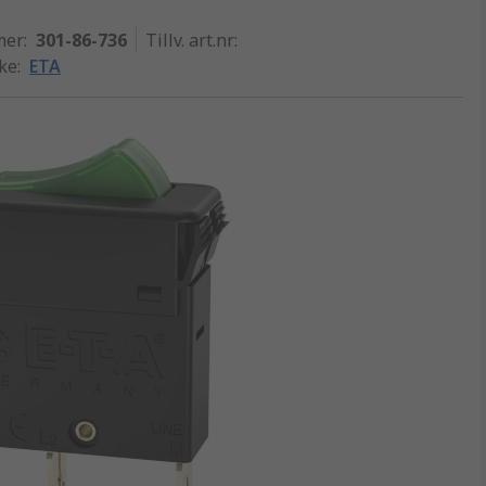
mer
:
301-86-736
Tillv. art.nr
:
rke
:
ETA