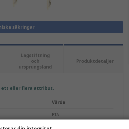
miska säkringar
Lagstiftning
och
Produktdetaljer
ursprungsland
tt eller flera attribut.
Värde
ETA
5A
kterar din integritet