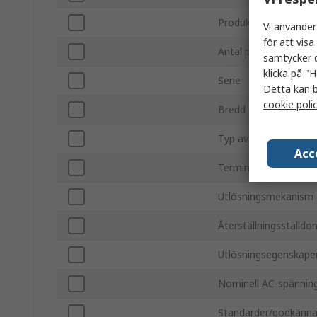
Produkttyp
Vi använder
för att vis
Antal poler
samtycker d
klicka på "H
Serie
Detta kan b
cookie poli
Bredd
Typ av fäste
Acc
Terminaltyp
Utlösningsmekanism
Återställningsställdo
Utlösningsegenskape
Nominell AC-spännin
Standarder/godkänn