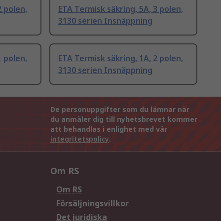
2 polen,
ETA Termisk säkring, 5A, 3 polen,
3130 serien Insnäppning
1 polen,
ETA Termisk säkring, 1A, 2 polen,
3130 serien Insnäppning
De personuppgifter som du lämnar när
du anmäler dig till nyhetsbrevet kommer
att behandlas i enlighet med vår
integritetspolicy
.
Om RS
Om RS
Försäljningsvillkor
Det juridiska