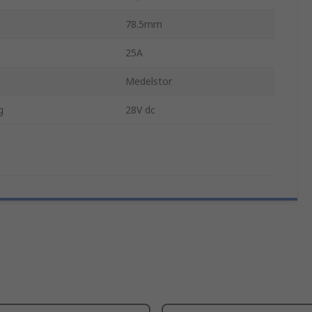
78.5mm
25A
Medelstor
g
28V dc