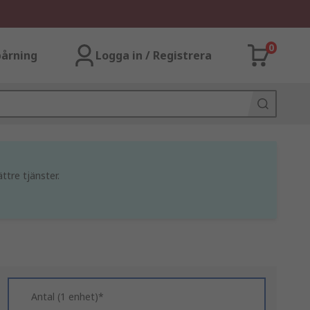
0
årning
Logga in / Registrera
ttre tjänster.
Antal (1 enhet)*