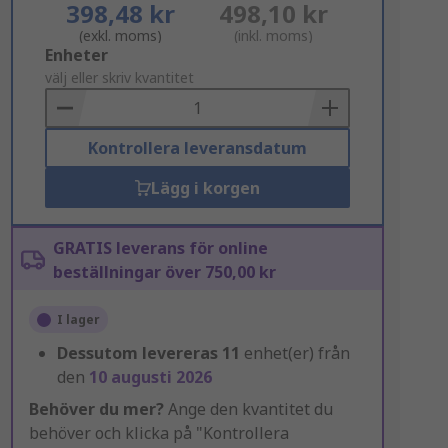
398,48 kr
498,10 kr
(exkl. moms)
(inkl. moms)
Add
Enheter
to
välj eller skriv kvantitet
Basket
Kontrollera leveransdatum
Lägg i korgen
GRATIS leverans för online
beställningar över 750,00 kr
I lager
Dessutom levereras
11
enhet(er) från
den
10 augusti 2026
Behöver du mer?
Ange den kvantitet du
behöver och klicka på "Kontrollera