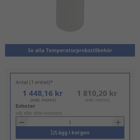
Se alla Temperaturprobstillbehör
Antal (1 enhet)*
1 448,16 kr
1 810,20 kr
(exkl. moms)
(inkl. moms)
Add
Enheter
to
välj eller skriv kvantitet
Basket
Lägg i korgen