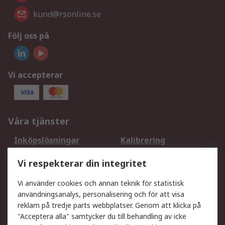
kund@rsonline.se
Följ oss på
Vi accepterar
Våra tjänster
Inköpslösningar
Kalibrering
Utökat sortiment
Oljetestning och analys
Vi respekterar din integritet
DesignSpark
Teknisk Support
Ditt lokala säljteam
Exportlösningar
Vi använder cookies och annan teknik för statistisk
användningsanalys, personalisering och för att visa
reklam på tredje parts webbplatser. Genom att klicka på
Support
"Acceptera alla" samtycker du till behandling av icke