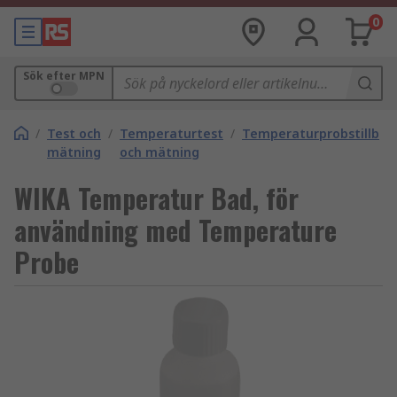
0
Sök efter MPN
/
Test och
/
Temperaturtest
/
Temperaturprobstillbeh
mätning
och mätning
WIKA Temperatur Bad, för
användning med Temperature
Probe