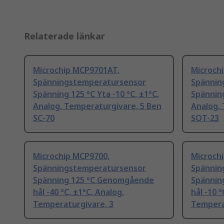
Relaterade länkar
Microchip MCP9701AT,
Microch
Spänningstemperatursensor
Spännin
Spänning 125 °C Yta -10 °C, ±1°C,
Spänning
Analog, Temperaturgivare, 5 Ben
Analog,
SC-70
SOT-23
Microchip MCP9700,
Microch
Spänningstemperatursensor
Spännin
Spänning 125 °C Genomgående
Spännin
hål -40 °C, ±1°C, Analog,
hål -10 °
Temperaturgivare, 3
Tempera