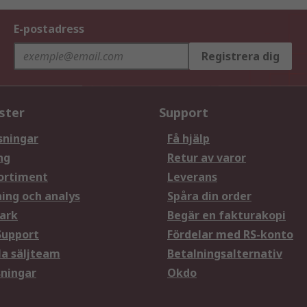
E-postadress
Registrera dig
ster
Support
sningar
Få hjälp
ng
Retur av varor
ortiment
Leverans
ning och analys
Spåra din order
ark
Begär en fakturakopi
Support
Fördelar med RS-konto
la säljteam
Betalningsalternativ
sningar
Okdo