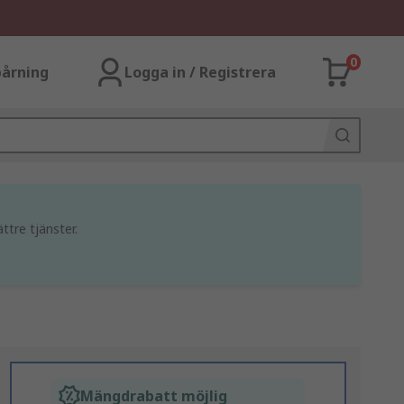
0
årning
Logga in / Registrera
ttre tjänster.
Mängdrabatt möjlig