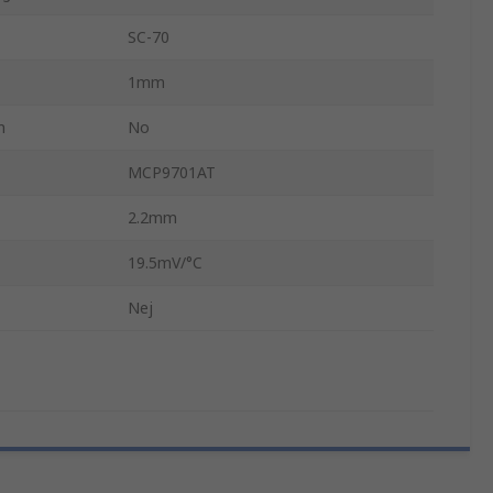
SC-70
1mm
n
No
MCP9701AT
2.2mm
19.5mV/°C
Nej