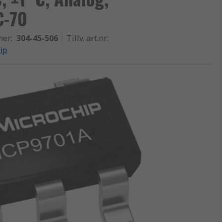
C-70
mer
:
304-45-506
Tillv. art.nr
:
ip