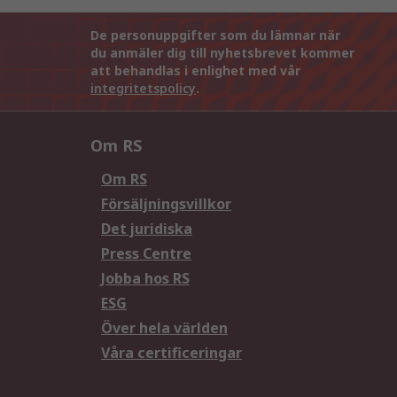
De personuppgifter som du lämnar när
du anmäler dig till nyhetsbrevet kommer
att behandlas i enlighet med vår
integritetspolicy
.
Om RS
Om RS
Försäljningsvillkor
Det juridiska
Press Centre
Jobba hos RS
ESG
Över hela världen
Våra certificeringar