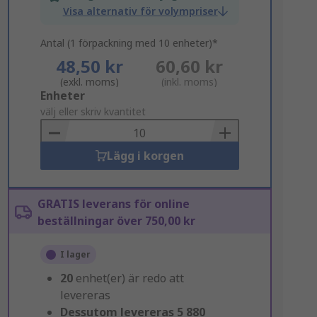
Visa alternativ för volympriser
Antal (1 förpackning med 10 enheter)*
48,50 kr
60,60 kr
(exkl. moms)
(inkl. moms)
Add
Enheter
to
välj eller skriv kvantitet
Basket
Lägg i korgen
GRATIS leverans för online
beställningar över 750,00 kr
I lager
20
enhet(er) är redo att
levereras
Dessutom levereras
5 880