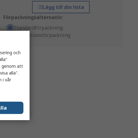
Lägg till din lista
Förpackningsalternativ:
Standardförpackning
Produktionsförpackning
isering och
lla"
es genom att
isa alla".
 i vår
lla