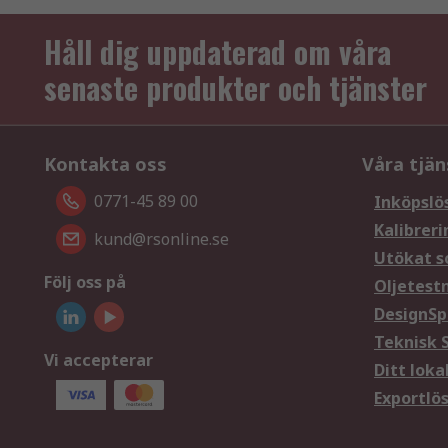
Håll dig uppdaterad om våra
senaste produkter och tjänster
Kontakta oss
Våra tjän
0771-45 89 00
Inköpslö
Kalibreri
kund@rsonline.se
Utökat s
Följ oss på
Oljetest
DesignSp
Teknisk 
Vi accepterar
Ditt loka
Exportlö