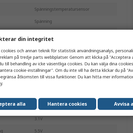
Spänningstemperatursensor
Spänning
Analog
kterar din integritet
Temperaturgivare
 cookies och annan teknik för statistisk användningsanalys, personal
a reklam på tredje parts webbplatser. Genom att klicka på "Acceptera a
±1°C
u till behandling av icke väsentliga cookies. Du kan välja dina cooki
Yta
antera cookie-inställningar". Om du inte vill ha detta klickar du på "Avv
egränsa åtkomsten till vissa funktioner. Du kan hitta mer information
5
cy
.
r
-10°C
eptera alla
Hantera cookies
Avvisa a
ur
125°C
3.1V
ng
5.5V