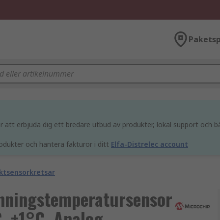
Paketsp
att erbjuda dig ett bredare utbud av produkter, lokal support och bä
odukter och hantera fakturor i ditt
Elfa-Distrelec account
ktsensorkretsar
nningstemperatursensor
, ±1°C, Analog,