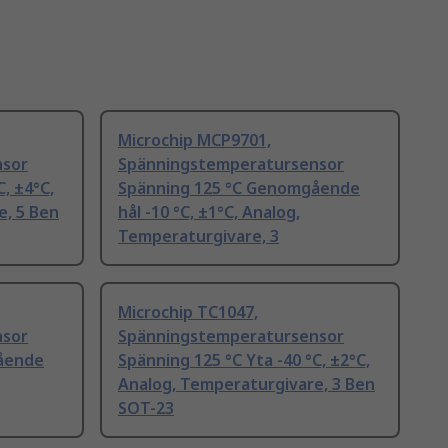
Microchip MCP9701,
nsor
Spänningstemperatursensor
C, ±4°C,
Spänning 125 °C Genomgående
e, 5 Ben
hål -10 °C, ±1°C, Analog,
Temperaturgivare, 3
Microchip TC1047,
nsor
Spänningstemperatursensor
ående
Spänning 125 °C Yta -40 °C, ±2°C,
Analog, Temperaturgivare, 3 Ben
SOT-23