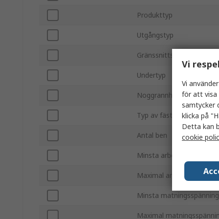
Produkttyp
Utgångstyp
Gränssnittstyp
Vi respe
Undertyp
Vi använder
för att vis
Noggrannhet
samtycker d
Typ av fäste
klicka på "H
Detta kan b
Antal ben
cookie poli
Minsta arbetsstemperatu
Acc
Maximal arbetstemperat
Minsta matningsspänning
Maximal matningsspänni