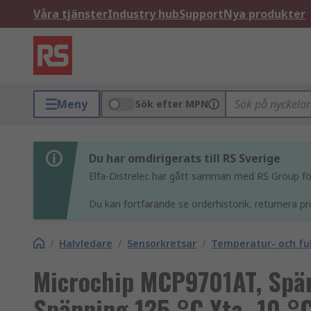
Våra tjänster
Industry hub
Support
Nya produkter
Meny
Sök efter MPN
Du har omdirigerats till RS Sverige
Elfa-Distrelec har gått samman med RS Group för 
Du kan fortfarande se orderhistorik, returnera pr
/
Halvledare
/
Sensorkretsar
/
Temperatur- och fu
Microchip MCP9701AT, Spä
Spänning 125 °C Yta -10 °C