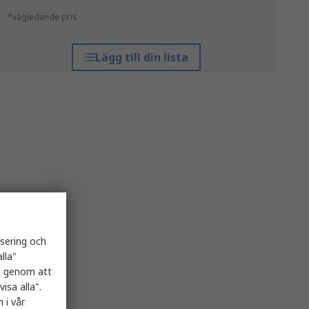
*vägledande pris
Lägg till din lista
isering och
lla"
es genom att
isa alla".
 i vår