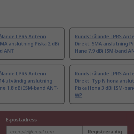
ålande LPRS Antenn
Rundstrålande LPRS Ant
SMA anslutning Piska 2 dBi
Direkt, SMA anslutning P
d ANT
Hane 7.9 dBi ISM-band A
ålande LPRS Antenn
Rundstrålande LPRS Ant
M4 utvändig anslutning
Direkt, Typ N hona anslu
ne 1.8 dBi ISM-band ANT-
Piska Hona 3 dBi ISM-ba
WP
E-postadress
Registrera dig