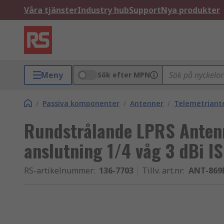
Våra tjänster
Industry hub
Support
Nya produkter
Meny
Sök efter MPN
/
Passiva komponenter
/
Antenner
/
Telemetriant
Rundstrålande LPRS Anten
anslutning 1/4 våg 3 dBi 
RS-artikelnummer
:
136-7703
Tillv. art.nr
:
ANT-869