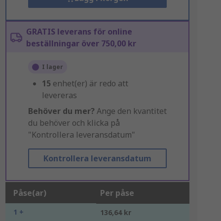
GRATIS leverans för online
beställningar över 750,00 kr
I lager
15
enhet(er) är redo att
levereras
Behöver du mer?
Ange den kvantitet
du behöver och klicka på
"Kontrollera leveransdatum"
Kontrollera leveransdatum
Påse(ar)
Per påse
1 +
136,64 kr