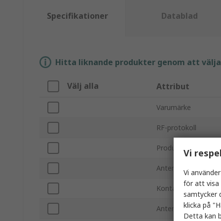
Specifikationer
Datablad
Hitta liknande produkter genom att välja e
Välj alla
Attribut
Varumärke
RF-protokoll
Produkttyp
Vi respe
Antennens fysiska 
Vi använder
för att vis
Kontaktdonstyp
samtycker d
klicka på "H
Antennlängd
Detta kan b