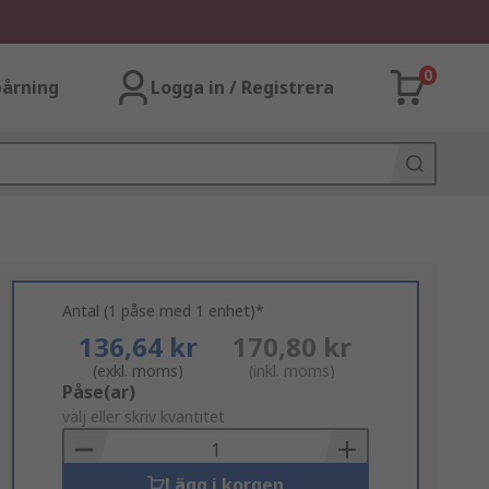
0
årning
Logga in / Registrera
Antal (1 påse med 1 enhet)*
136,64 kr
170,80 kr
(exkl. moms)
(inkl. moms)
Add
Påse(ar)
to
välj eller skriv kvantitet
Basket
Lägg i korgen