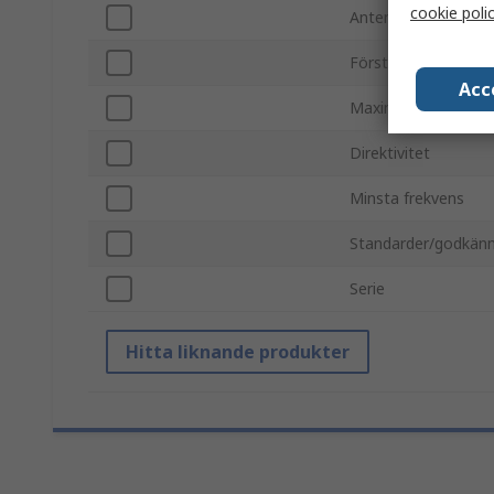
cookie poli
Antennmonteringst
Förstärkning
Acc
Maximal frekvens
Direktivitet
Minsta frekvens
Standarder/godkän
Serie
Hitta liknande produkter