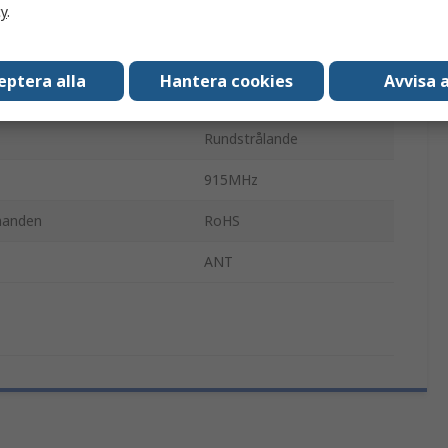
cy
.
yp
Direkt
3dBi
eptera alla
Hantera cookies
Avvisa a
915MHz
Rundstrålande
915MHz
nanden
RoHS
ANT