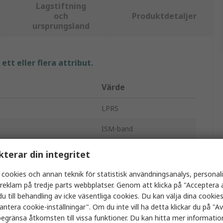
Lagstiftning
och
Produktdetaljer
ursprungsland
tt eller flera attribut.
Värde
LPRS
ISM-band
Antenn
kterar din integritet
form
1/4 våg
 cookies och annan teknik för statistisk användningsanalys, personal
a reklam på tredje parts webbplatser. Genom att klicka på "Acceptera a
BNC
u till behandling av icke väsentliga cookies. Du kan välja dina cooki
antera cookie-inställningar". Om du inte vill ha detta klickar du på "Avv
105mm
egränsa åtkomsten till vissa funktioner. Du kan hitta mer information