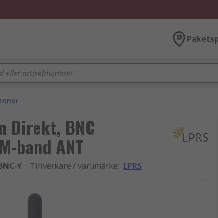
Paketsp
enner
n Direkt, BNC
ISM-band ANT
BNC-Y
Tillverkare / varumärke
:
LPRS