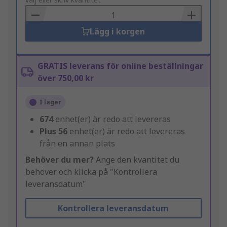
to
Basket
Lägg i korgen
GRATIS leverans för online beställningar
över 750,00 kr
I lager
674
enhet(er) är redo att levereras
Plus
56
enhet(er) är redo att levereras
från en annan plats
Behöver du mer?
Ange den kvantitet du
behöver och klicka på "Kontrollera
leveransdatum"
Kontrollera leveransdatum