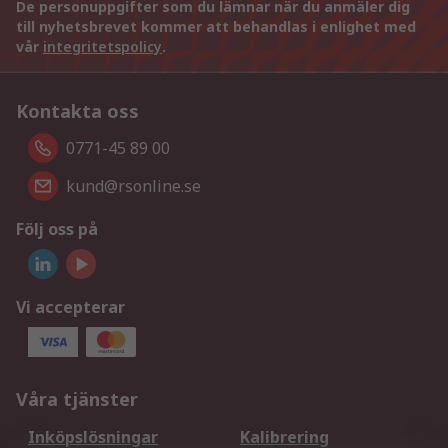
De personuppgifter som du lämnar när du anmäler dig
till nyhetsbrevet kommer att behandlas i enlighet med
vår
integritetspolicy
.
Kontakta oss
0771-45 89 00
kund@rsonline.se
Följ oss på
Vi accepterar
Våra tjänster
Inköpslösningar
Kalibrering