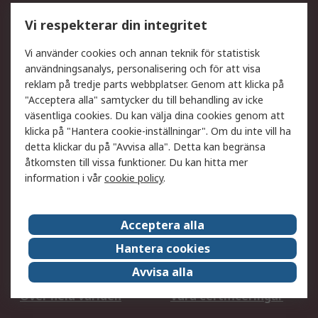
Utökat sortiment
Oljetestning och analys
Vi respekterar din integritet
DesignSpark
Teknisk Support
Ditt lokala säljteam
Exportlösningar
Vi använder cookies och annan teknik för statistisk
användningsanalys, personalisering och för att visa
reklam på tredje parts webbplatser. Genom att klicka på
Support
"Acceptera alla" samtycker du till behandling av icke
Få hjälp
Retur av varor
väsentliga cookies. Du kan välja dina cookies genom att
klicka på "Hantera cookie-inställningar". Om du inte vill ha
Leverans
Spåra din order
detta klickar du på "Avvisa alla". Detta kan begränsa
Begär en fakturakopi
Fördelar med RS-konto
åtkomsten till vissa funktioner. Du kan hitta mer
Betalningsalternativ
Okdo
information i vår
cookie policy
.
Om RS
Acceptera alla
Om RS
Försäljningsvillkor
Hantera cookies
Det juridiska
Press Centre
Avvisa alla
Jobba hos RS
ESG
Över hela världen
Våra certificeringar