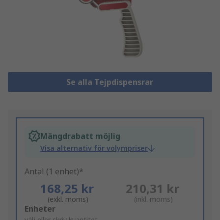
Se alla Tejpdispensrar
Mängdrabatt möjlig
Visa alternativ för volympriser
Antal (1 enhet)*
168,25 kr
210,31 kr
(exkl. moms)
(inkl. moms)
Add
Enheter
välj eller skriv kvantitet