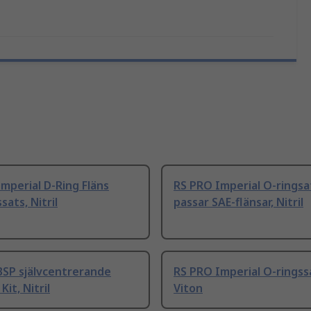
mperial D-Ring Fläns
RS PRO Imperial O-rings
sats, Nitril
passar SAE-flänsar, Nitril
BSP självcentrerande
RS PRO Imperial O-ringss
Kit, Nitril
Viton