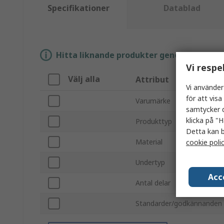
Specifikationer
Datablad
Hitta liknande produkter genom att välja e
Vi respe
Välj alla
Attribut
Vi använder
för att vis
Varumärke
samtycker d
klicka på "H
Produkttyp
Detta kan b
Material
cookie poli
Undertyp
Acc
Antal delar
Standarder/godkännanden