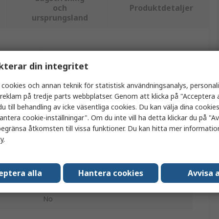
och
Produktdetaljer
ursprungsland
tt eller flera attribut.
kterar din integritet
Värde
 cookies och annan teknik för statistisk användningsanalys, personal
a reklam på tredje parts webbplatser. Genom att klicka på "Acceptera a
RS PRO
u till behandling av icke väsentliga cookies. Du kan välja dina cooki
antera cookie-inställningar". Om du inte vill ha detta klickar du på "Avv
Tätnings-kit
egränsa åtkomsten till vissa funktioner. Du kan hitta mer information
Nitril
cy
.
Imperial O-ring för ansiktstätning
eptera alla
Hantera cookies
Avvisa a
230
No