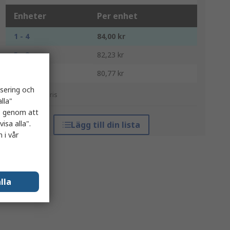
Enheter
Per enhet
1 - 4
84,00 kr
5 - 9
82,23 kr
10 +
80,77 kr
isering och
*vägledande pris
lla"
es genom att
isa alla".
Lägg till din lista
 i vår
lla