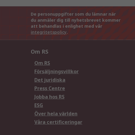
De personuppgifter som du lämnar när
du anmäler dig till nyhetsbrevet kommer
att behandlas i enlighet med vår
integritetspolicy
.
Om RS
Om RS
Försäljningsvillkor
Det juridiska
Press Centre
Jobba hos RS
ESG
Över hela världen
Våra certificeringar