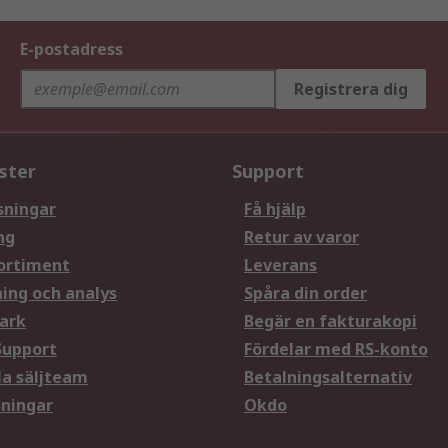
E-postadress
Registrera dig
ster
Support
sningar
Få hjälp
ng
Retur av varor
ortiment
Leverans
ning och analys
Spåra din order
ark
Begär en fakturakopi
Support
Fördelar med RS-konto
la säljteam
Betalningsalternativ
sningar
Okdo