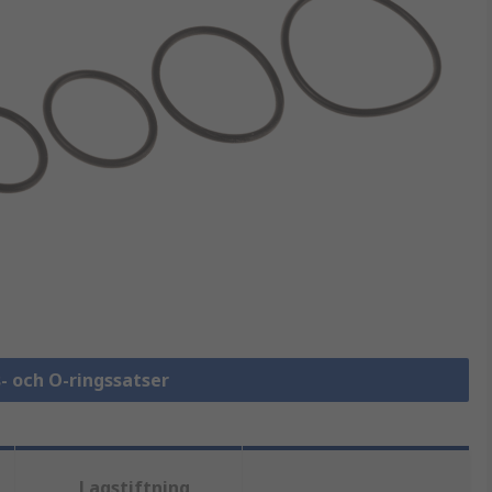
s- och O-ringssatser
Lagstiftning