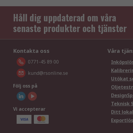
Håll dig uppdaterad om våra
senaste produkter och tjänster
Kontakta oss
Våra tjän
0771-45 89 00
Inköpslö
Kalibreri
kund@rsonline.se
Utökat s
Följ oss på
Oljetest
DesignSp
Teknisk 
Vi accepterar
Ditt loka
Exportlö