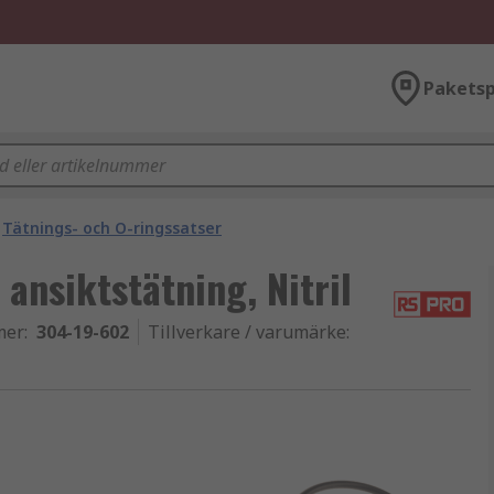
Paketsp
Tätnings- och O-ringssatser
ansiktstätning, Nitril
mer
:
304-19-602
Tillverkare / varumärke
: