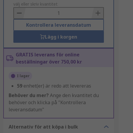
to
välj eller skriv kvantitet
Basket
Kontrollera leveransdatum
Lägg i korgen
GRATIS leverans för online
beställningar över 750,00 kr
I lager
59
enhet(er) är redo att levereras
Behöver du mer?
Ange den kvantitet du
behöver och klicka på "Kontrollera
leveransdatum"
Alternativ för att köpa i bulk