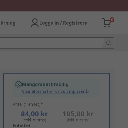
0
årning
Logga in / Registrera
Mängdrabatt möjlig
Visa alternativ för volympriser
Antal (1 enhet)*
84,00 kr
105,00 kr
(exkl. moms)
(inkl. moms)
Add
Enheter