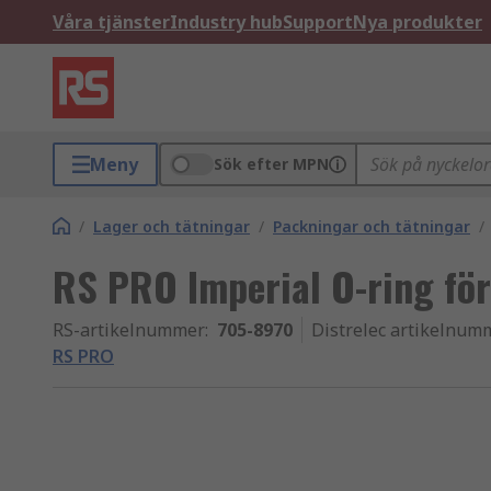
Våra tjänster
Industry hub
Support
Nya produkter
Meny
Sök efter MPN
/
Lager och tätningar
/
Packningar och tätningar
/
RS PRO Imperial O-ring för 
RS-artikelnummer
:
705-8970
Distrelec artikelnum
RS PRO