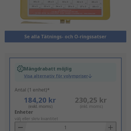
Se alla Tätnings- och O-ringssatser
Mängdrabatt möjlig
Visa alternativ för volympriser
Antal (1 enhet)*
184,20 kr
230,25 kr
(exkl. moms)
(inkl. moms)
Add
Enheter
to
välj eller skriv kvantitet
Basket