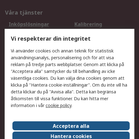
Våra tjänster
Inköpslösningar
Kalibrering
Utökat sortiment
Oljetestning och analys
Vi respekterar din integritet
DesignSpark
Teknisk Support
Ditt lokala säljteam
Exportlösningar
Vi använder cookies och annan teknik för statistisk
användningsanalys, personalisering och för att visa
reklam på tredje parts webbplatser. Genom att klicka på
Support
"Acceptera alla" samtycker du till behandling av icke
Få hjälp
Retur av varor
väsentliga cookies. Du kan välja dina cookies genom att
klicka på "Hantera cookie-inställningar". Om du inte vill ha
Leverans
Spåra din order
detta klickar du på "Avvisa alla". Detta kan begränsa
Begär en fakturakopi
Fördelar med RS-konto
åtkomsten till vissa funktioner. Du kan hitta mer
Betalningsalternativ
Okdo
information i vår
cookie policy
.
Om RS
Acceptera alla
Om RS
Försäljningsvillkor
Hantera cookies