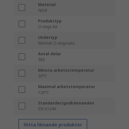
Material
Nitril
Produkttyp
O-rings-kit
Undertyp
Metrisk O-ringssats
Antal delar
385
Minsta arbetsstemperatur
30°C
Maximal arbetstemperatur
120°C
Standarder/godkännanden
EN 61340
Hitta liknande produkter