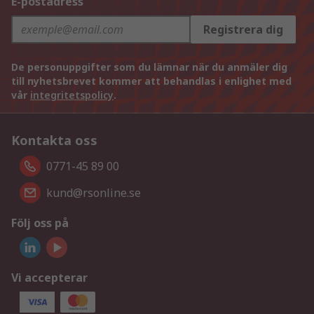
E-postadress
Registrera dig
De personuppgifter som du lämnar när du anmäler dig
till nyhetsbrevet kommer att behandlas i enlighet med
vår
integritetspolicy
.
Kontakta oss
0771-45 89 00
kund@rsonline.se
Följ oss på
Vi accepterar