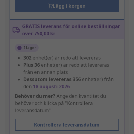
Lägg i korgen
GRATIS leverans för online beställningar
över 750,00 kr
I lager
302
enhet(er) är redo att levereras
Plus
36
enhet(er) är redo att levereras
från en annan plats
Dessutom levereras
356
enhet(er) från
den
18 augusti 2026
Behöver du mer?
Ange den kvantitet du
behöver och klicka på "Kontrollera
leveransdatum"
Kontrollera leveransdatum