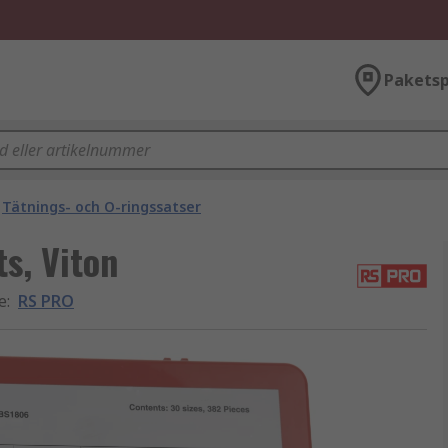
Paketsp
Tätnings- och O-ringssatser
s, Viton
e
:
RS PRO