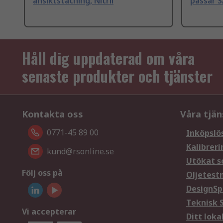
ansiktstätning, Nitril
passar SA
Håll dig uppdaterad om våra
senaste produkter och tjänster
Kontakta oss
Våra tjän
0771-45 89 00
Inköpslö
Kalibreri
kund@rsonline.se
Utökat s
Följ oss på
Oljetest
DesignSp
Teknisk 
Vi accepterar
Ditt loka