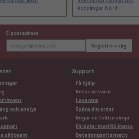
E-flänsar, Nitril
SAE-flänsar slangar och
kopplingar, Nitril
E-postadress
Registrera dig
ster
Support
sningar
Få hjälp
ng
Retur av varor
ortiment
Leverans
ning och analys
Spåra din order
ark
Begär en fakturakopi
Support
Fördelar med RS-konto
la säljteam
Betalningsalternativ