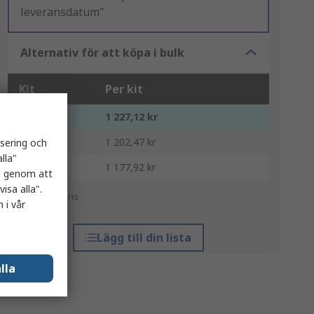
leveransdatum"
Alternativ för att köpa i bulk
Kit
Per kit
1 - 4
1 227,12 kr
5 - 9
1 202,47 kr
isering och
lla"
10 +
1 177,92 kr
es genom att
isa alla".
*vägledande pris
 i vår
Lägg till din lista
lla