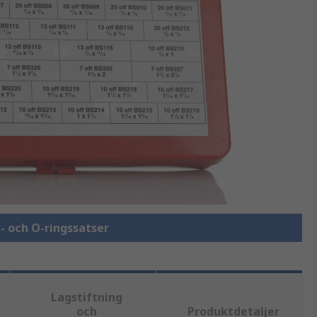
s- och O-ringssatser
Lagstiftning
och
Produktdetaljer