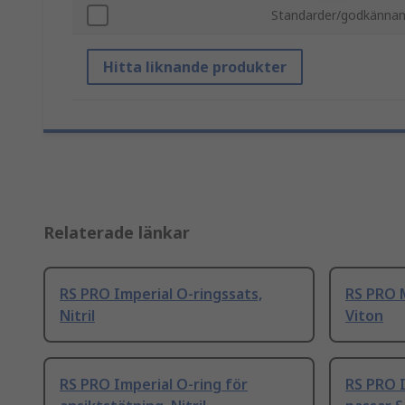
Standarder/godkänna
Hitta liknande produkter
Relaterade länkar
RS PRO Imperial O-ringssats,
RS PRO M
Nitril
Viton
RS PRO Imperial O-ring för
RS PRO 