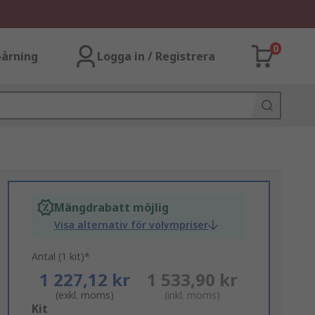
0
årning
Logga in / Registrera
Mängdrabatt möjlig
Visa alternativ för volympriser
Antal (1 kit)*
1 227,12 kr
1 533,90 kr
(exkl. moms)
(inkl. moms)
Add
Kit