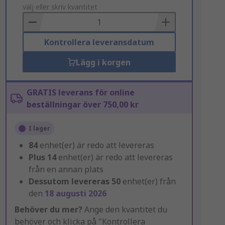
to
välj eller skriv kvantitet
Basket
Kontrollera leveransdatum
Lägg i korgen
GRATIS leverans för online
beställningar över 750,00 kr
I lager
84
enhet(er) är redo att levereras
Plus
14
enhet(er) är redo att levereras
från en annan plats
Dessutom levereras
50
enhet(er) från
den
18 augusti 2026
Behöver du mer?
Ange den kvantitet du
behöver och klicka på "Kontrollera