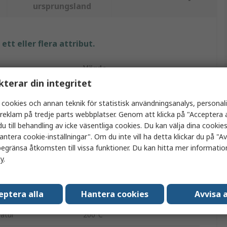
ursprungsland
tt eller flera attribut.
Värde
kterar din integritet
RS PRO
 cookies och annan teknik för statistisk användningsanalys, personal
Viton
a reklam på tredje parts webbplatser. Genom att klicka på "Acceptera a
u till behandling av icke väsentliga cookies. Du kan välja dina cooki
O-rings-kit
antera cookie-inställningar". Om du inte vill ha detta klickar du på "Avv
egränsa åtkomsten till vissa funktioner. Du kan hitta mer information
Imperial O-ringssats
cy
.
382
eptera alla
Hantera cookies
Avvisa a
atur
30°C
atur
200°C