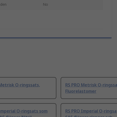
nden
No
etrisk O-ringssats,
RS PRO Metrisk O-ringssa
Fluorelastomer
Imperial O-ringsats som
RS PRO Imperial O-ringsa