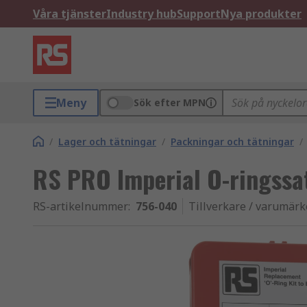
Våra tjänster
Industry hub
Support
Nya produkter
Meny
Sök efter MPN
/
Lager och tätningar
/
Packningar och tätningar
/
RS PRO Imperial O-ringssat
RS-artikelnummer
:
756-040
Tillverkare / varumärk