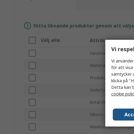
Hitta liknande produkter genom att välja e
Välj alla
Attribut
Vi respe
Varumärke
Vi använder
Material
för att vis
samtycker d
Produkttyp
klicka på "H
Detta kan b
Undertyp
cookie poli
Antal delar
Acc
Minsta arbetsstemper
Maximal arbetstemper