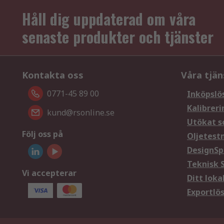
Håll dig uppdaterad om våra
senaste produkter och tjänster
Kontakta oss
Våra tjän
0771-45 89 00
Inköpslö
Kalibreri
kund@rsonline.se
Utökat s
Följ oss på
Oljetest
DesignSp
Teknisk 
Vi accepterar
Ditt loka
Exportlö