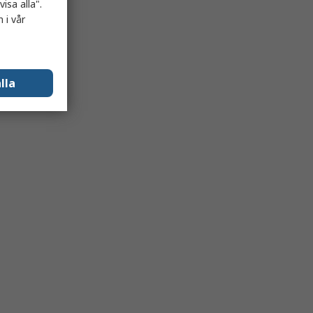
isa alla".
 i vår
lla