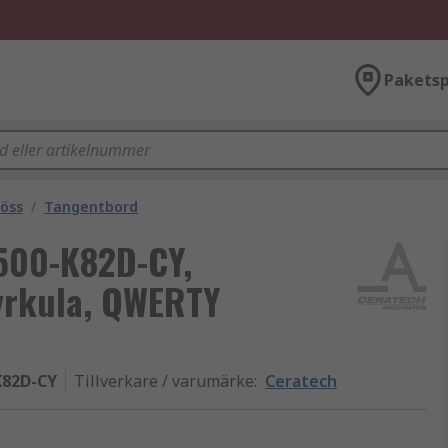
Paketsp
öss
/
Tangentbord
500-K82D-CY,
yrkula, QWERTY
K82D-CY
Tillverkare / varumärke
:
Ceratech