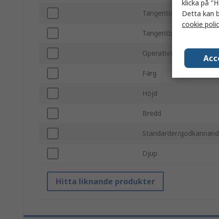
klicka på "H
Tangentbordstyp
Detta kan b
cookie poli
Tangentbords-layout
Operativsystem
Acc
Färg
Höjd
Bredd
Standarder/godkännan
Djup
Hitta liknande produkter