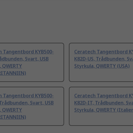
h Tangentbord KYB500-
Ceratech Tangentbord K
ådbunden, Svart, USB
K82D-US, Trådbunden, Sv
a, QWERTY
Styrkula, QWERTY (USA)
RITANNIEN)
h Tangentbord KYB500-
Ceratech Tangentbord K
Trådbunden, Svart, USB
K82D-IT, Trådbunden, Sva
a, QWERTY
Styrkula, QWERTY (Italie
RITANNIEN)