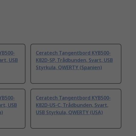
YB500-
Ceratech Tangentbord KYB500-
art, USB
K82D-SP, Trådbunden, Svart, USB
Styrkula, QWERTY (Spanien)
YB500-
Ceratech Tangentbord KYB500-
rt, USB
K82D-US-C, Trådbunden, Svart,
n)
USB Styrkula, QWERTY (USA)