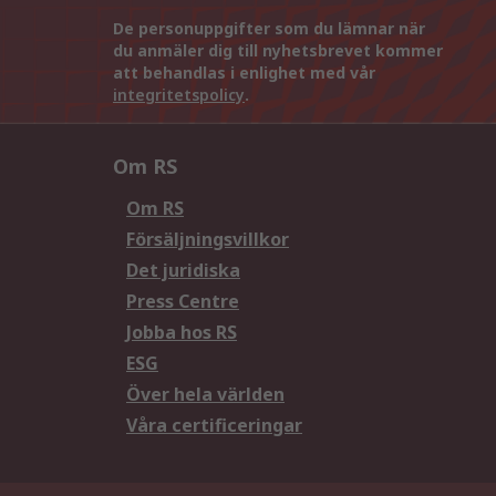
De personuppgifter som du lämnar när
du anmäler dig till nyhetsbrevet kommer
att behandlas i enlighet med vår
integritetspolicy
.
Om RS
Om RS
Försäljningsvillkor
Det juridiska
Press Centre
Jobba hos RS
ESG
Över hela världen
Våra certificeringar