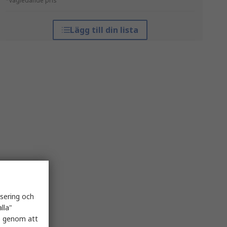
*vägledande pris
Lägg till din lista
isering och
lla"
es genom att