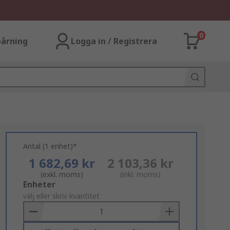
0
årning
Logga in / Registrera
Antal (1 enhet)*
1 682,69 kr
2 103,36 kr
(exkl. moms)
(inkl. moms)
Add
Enheter
to
välj eller skriv kvantitet
Basket