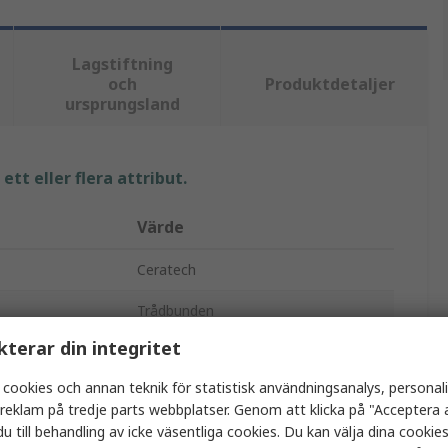
Lagstiftning
och
Produktdetaljer
ursprungsland
tt eller flera attribut.
Värde
Ceratech
Trådbunden
kterar din integritet
Tangentbord
 cookies och annan teknik för statistisk användningsanalys, personal
KYB500-K82D-CY
a reklam på tredje parts webbplatser. Genom att klicka på "Acceptera a
u till behandling av icke väsentliga cookies. Du kan välja dina cooki
USB