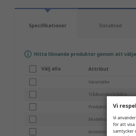
Specifikationer
Datablad
Hitta liknande produkter genom att välja e
Välj alla
Attribut
Varumärke
Trådbunden/trådlös
Vi respe
Produkttyp
Vi använder
Modellnummer
för att vis
samtycker d
Anslutningstyp