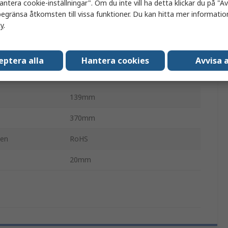
antera cookie-inställningar". Om du inte vill ha detta klickar du på "Avv
Styrkula
egränsa åtkomsten till vissa funktioner. Du kan hitta mer information
cy
.
QWERTY (kyrillisk)
Mac, Linux, Windows XP
eptera alla
Hantera cookies
Avvisa a
Svart
139mm
370mm
den
RoHS
20mm