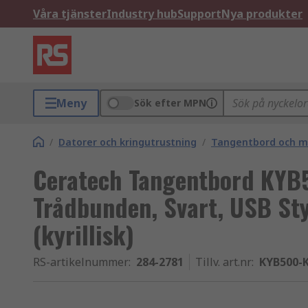
Våra tjänster
Industry hub
Support
Nya produkter
Meny
Sök efter MPN
/
Datorer och kringutrustning
/
Tangentbord och m
Ceratech Tangentbord KYB
Trådbunden, Svart, USB St
(kyrillisk)
RS-artikelnummer
:
284-2781
Tillv. art.nr
:
KYB500-