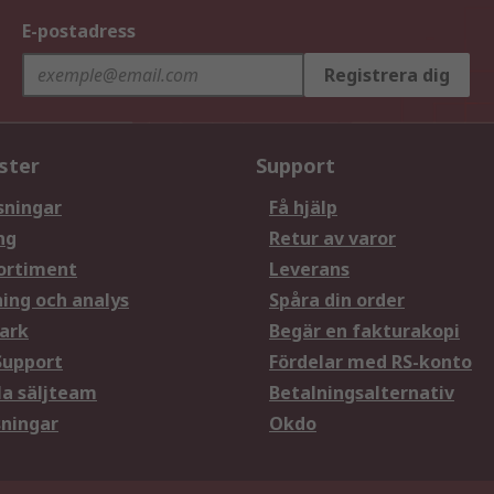
E-postadress
Registrera dig
ster
Support
sningar
Få hjälp
ng
Retur av varor
ortiment
Leverans
ning och analys
Spåra din order
ark
Begär en fakturakopi
Support
Fördelar med RS-konto
la säljteam
Betalningsalternativ
sningar
Okdo