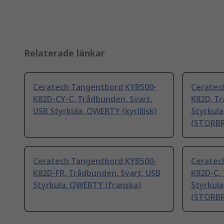
Relaterade länkar
Ceratech Tangentbord KYB500-
Ceratec
K82D-CY-C, Trådbunden, Svart,
K82D, Tr
USB Styrkula, QWERTY (kyrillisk)
Styrkul
(STORB
Ceratech Tangentbord KYB500-
Ceratec
K82D-FR, Trådbunden, Svart, USB
K82D-C, 
Styrkula, QWERTY (franska)
Styrkul
(STORB