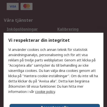
Våra tjänster
Inköpslösningar
Kalibrering
Utökat sortiment
Oljetestning och analys
Vi respekterar din integritet
DesignSpark
Teknisk Support
Ditt lokala säljteam
Exportlösningar
Vi använder cookies och annan teknik för statistisk
användningsanalys, personalisering och för att visa
reklam på tredje parts webbplatser. Genom att klicka på
Support
"Acceptera alla" samtycker du till behandling av icke
Få hjälp
Retur av varor
väsentliga cookies. Du kan välja dina cookies genom att
klicka på "Hantera cookie-inställningar". Om du inte vill ha
Leverans
Spåra din order
detta klickar du på "Avvisa alla". Detta kan begränsa
Begär en fakturakopi
Fördelar med RS-konto
åtkomsten till vissa funktioner. Du kan hitta mer
Betalningsalternativ
Okdo
information i vår
cookie policy
.
Om RS