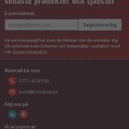
E-postadress
Registrera dig
De personuppgifter som du lämnar när du anmäler dig
till nyhetsbrevet kommer att behandlas i enlighet med
vår
integritetspolicy
.
Kontakta oss
0771-45 89 00
kund@rsonline.se
Följ oss på
Vi accepterar