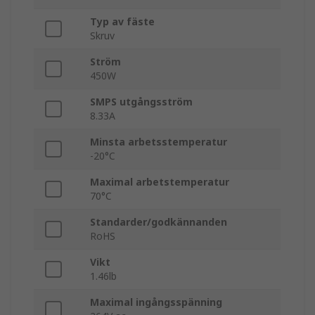
Typ av fäste
Skruv
Ström
450W
SMPS utgångsström
8.33A
Minsta arbetsstemperatur
-20°C
Maximal arbetstemperatur
70°C
Standarder/godkännanden
RoHS
Vikt
1.46lb
Maximal ingångsspänning