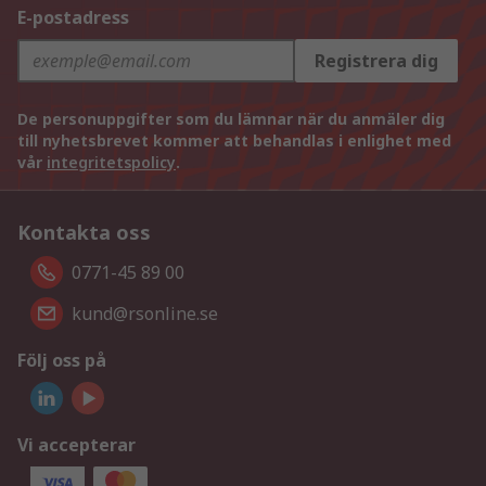
E-postadress
Registrera dig
De personuppgifter som du lämnar när du anmäler dig
till nyhetsbrevet kommer att behandlas i enlighet med
vår
integritetspolicy
.
Kontakta oss
0771-45 89 00
kund@rsonline.se
Följ oss på
Vi accepterar