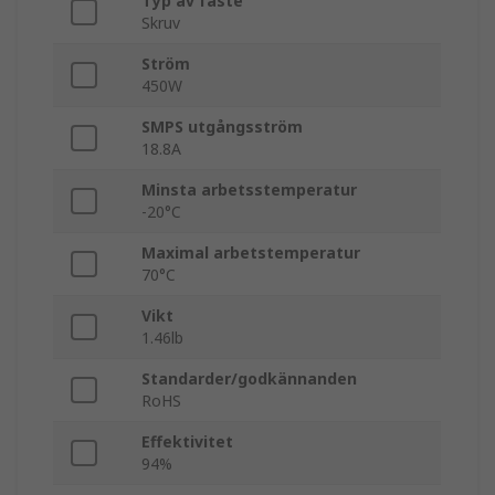
Typ av fäste
Skruv
Ström
450W
SMPS utgångsström
18.8A
Minsta arbetsstemperatur
-20°C
Maximal arbetstemperatur
70°C
Vikt
1.46lb
Standarder/godkännanden
RoHS
Effektivitet
94%