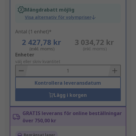
Mängdrabatt möjlig
Visa alternativ för volympriser
Antal (1 enhet)*
2 427,78 kr
3 034,72 kr
(exkl. moms)
(inkl. moms)
Add
Enheter
to
välj eller skriv kvantitet
Basket
Kontrollera leveransdatum
Lägg i korgen
GRATIS leverans för online beställningar
över 750,00 kr
Begränsat lager