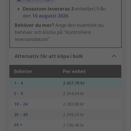
Dessutom levereras
3
enhet(er) från
den
10 augusti 2026
Behöver du mer?
Ange den kvantitet du
behöver och klicka på "Kontrollera
leveransdatum"
Alternativ för att köpa i bulk
Enheter
Per enhet
1 - 4
2 427,78 kr
5 - 9
2 354,94 kr
10 - 24
2 282,08 kr
25 - 49
2 209,23 kr
50 +
2 136,49 kr