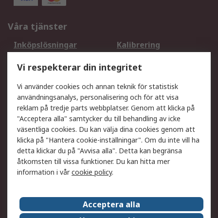
Våra tjänster
Inköpslösningar
Kalibrering
Utökat sortiment
Oljetestning och analys
Vi respekterar din integritet
DesignSpark
Teknisk Support
Ditt lokala säljteam
Exportlösningar
Vi använder cookies och annan teknik för statistisk
användningsanalys, personalisering och för att visa
reklam på tredje parts webbplatser. Genom att klicka på
Support
"Acceptera alla" samtycker du till behandling av icke
Få hjälp
Retur av varor
väsentliga cookies. Du kan välja dina cookies genom att
klicka på "Hantera cookie-inställningar". Om du inte vill ha
Leverans
Spåra din order
detta klickar du på "Avvisa alla". Detta kan begränsa
Begär en fakturakopi
Fördelar med RS-konto
åtkomsten till vissa funktioner. Du kan hitta mer
Betalningsalternativ
Okdo
information i vår
cookie policy
.
Om RS
Acceptera alla
Om RS
Försäljningsvillkor