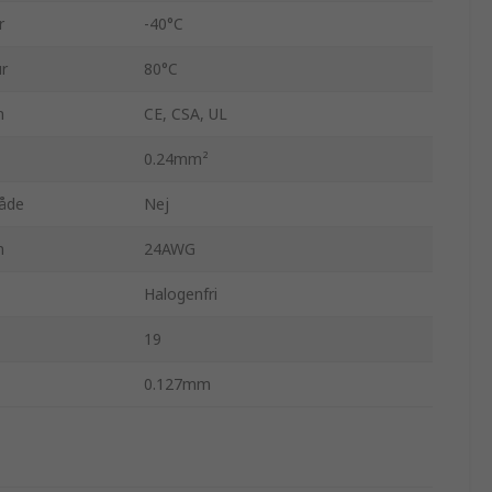
r
-40°C
r
80°C
n
CE, CSA, UL
0.24mm²
råde
Nej
n
24AWG
Halogenfri
19
0.127mm