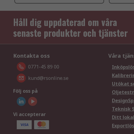
Håll dig uppdaterad om våra
senaste produkter och tjänster
Kontakta oss
Våra tjän
0771-45 89 00
Inköpslö
Kalibreri
kund@rsonline.se
Utökat s
Följ oss på
Oljetest
DesignSp
Teknisk 
Vi accepterar
Ditt loka
Exportlö