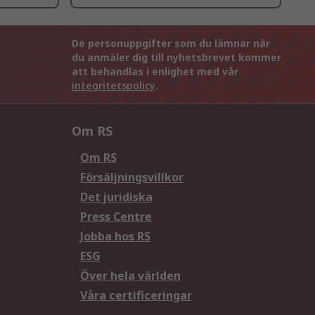
De personuppgifter som du lämnar när
du anmäler dig till nyhetsbrevet kommer
att behandlas i enlighet med vår
integritetspolicy
.
Om RS
Om RS
Försäljningsvillkor
Det juridiska
Press Centre
Jobba hos RS
ESG
Över hela världen
Våra certificeringar