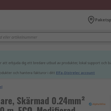
Paketsp
att erbjuda dig ett bredare utbud av produkter, lokal support och bä
odukter och hantera fakturor i ditt
Elfa-Distrelec account
el
edare, Skärmad 0.24mm²
0 m, ECO, Modifierad