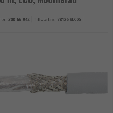
mer
:
300-66-942
Tillv. art.nr
:
78126 SL005