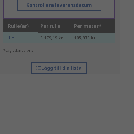
Kontrollera leveransdatum
Rulle(ar)
Per rulle
Per meter*
1 +
3 179,19 kr
105,973 kr
*vägledande pris
Lägg till din lista