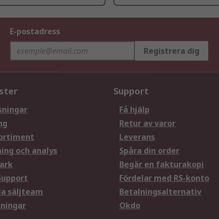
E-postadress
Registrera dig
ster
Support
sningar
Få hjälp
ng
Retur av varor
ortiment
Leverans
ning och analys
Spåra din order
ark
Begär en fakturakopi
Support
Fördelar med RS-konto
la säljteam
Betalningsalternativ
sningar
Okdo