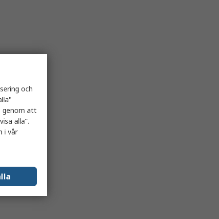
isering och
lla"
es genom att
isa alla".
 i vår
lla