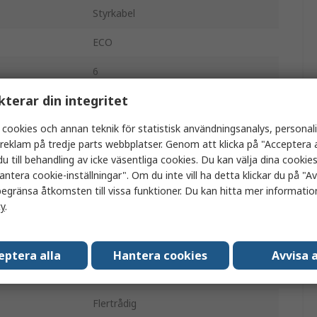
Styrkabel
ECO
6
kterar din integritet
Tennkoppartråd
 cookies och annan teknik för statistisk användningsanalys, personal
Modifierad polyfenyleneter
a reklam på tredje parts webbplatser. Genom att klicka på "Acceptera a
Grå
u till behandling av icke väsentliga cookies. Du kan välja dina cooki
antera cookie-inställningar". Om du inte vill ha detta klickar du på "Avv
Skärmad
egränsa åtkomsten till vissa funktioner. Du kan hitta mer information
cy
.
30m
3.96mm
eptera alla
Hantera cookies
Avvisa a
300V
Flertrådig