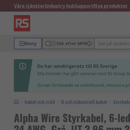
Våra tjänster
Industry hub
Support
Nya produkter
Meny
Sök efter MPN
Du har omdirigerats till RS Sverige
Elfa-Distrelec har gått samman med RS Group för 
Du kan fortfarande se orderhistorik, returnera pr
/
Kabel och tråd
/
El och industriell kabel
/
Styrkab
Alpha Wire Styrkabel, 6-l
24 AWG, Grå, UT 3.96 mm 3