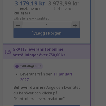
3 179,19 kr
3 973,99 kr
(exkl. moms)
(inkl. moms)
Add
Rulle(ar)
to
välj eller skriv kvantitet
Basket
Lägg i korgen
GRATIS leverans för online
beställningar över 750,00 kr
Tillfälligt slut
Leverans från den
11 januari
2027
Behöver du mer?
Ange den kvantitet
du behöver och klicka på
"Kontrollera leveransdatum"