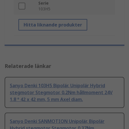
Serie
103H5
Hitta liknande produkter
Relaterade länkar
Sanyo Denki 103H5 Bipolär, Unipolär Hybrid
stegmotor Stegmotor, 0.2Nm hållmoment 24V
1.8 ° 42 x 42 mm, 5 mm Axel diam.
Sanyo Denki SANMOTION Unipolär, Bipolär
Hybrid stegmotor Stegmotor, 0.37Nm