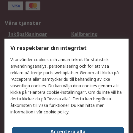
Våra tjänster
Inköpslösningar
Kalibrering
Utökat sortiment
Oljetestning och analys
Vi respekterar din integritet
DesignSpark
Teknisk Support
Ditt lokala säljteam
Exportlösningar
Vi använder cookies och annan teknik för statistisk
användningsanalys, personalisering och för att visa
reklam på tredje parts webbplatser. Genom att klicka på
Support
"Acceptera alla" samtycker du till behandling av icke
Få hjälp
Retur av varor
väsentliga cookies. Du kan välja dina cookies genom att
klicka på "Hantera cookie-inställningar". Om du inte vill ha
Leverans
Spåra din order
detta klickar du på "Avvisa alla". Detta kan begränsa
Begär en fakturakopi
Fördelar med RS-konto
åtkomsten till vissa funktioner. Du kan hitta mer
Betalningsalternativ
Okdo
information i vår
cookie policy
.
Om RS
Acceptera alla