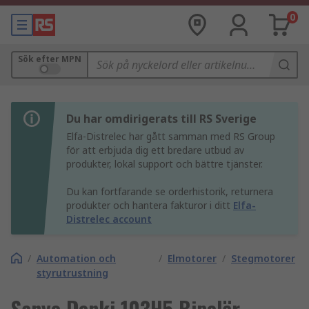
0
Sök efter MPN
Du har omdirigerats till RS Sverige
Elfa-Distrelec har gått samman med RS Group
för att erbjuda dig ett bredare utbud av
produkter, lokal support och bättre tjänster.
Du kan fortfarande se orderhistorik, returnera
produkter och hantera fakturor i ditt
Elfa-
Distrelec account
/
Automation och
/
Elmotorer
/
Stegmotorer
styrutrustning
Sanyo Denki 103H5 Bipolär,