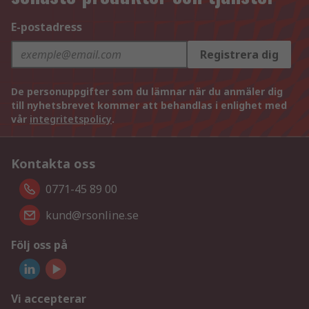
E-postadress
Registrera dig
De personuppgifter som du lämnar när du anmäler dig
till nyhetsbrevet kommer att behandlas i enlighet med
vår
integritetspolicy
.
Kontakta oss
0771-45 89 00
kund@rsonline.se
Följ oss på
Vi accepterar