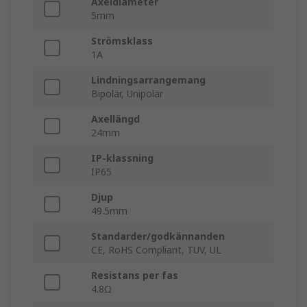
Axeldiameter
5mm
Strömsklass
1A
Lindningsarrangemang
Bipolär, Unipolär
Axellängd
24mm
IP-klassning
IP65
Djup
49.5mm
Standarder/godkännanden
CE, RoHS Compliant, TUV, UL
Resistans per fas
4.8Ω