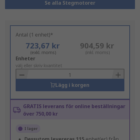
Se alla Stegmotorer
Antal (1 enhet)*
723,67 kr
904,59 kr
(exkl. moms)
(inkl. moms)
Add
Enheter
to
välj eller skriv kvantitet
Basket
Lägg i korgen
GRATIS leverans för online beställningar
över 750,00 kr
I lager
Dessutom levereras
115
enhet(er) från