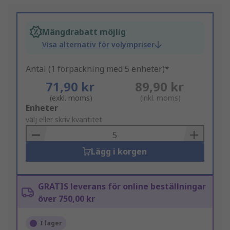
Mängdrabatt möjlig
Visa alternativ för volympriser
Antal (1 förpackning med 5 enheter)*
71,90 kr
89,90 kr
(exkl. moms)
(inkl. moms)
Add
Enheter
to
välj eller skriv kvantitet
Basket
Lägg i korgen
GRATIS leverans för online beställningar
över 750,00 kr
I lager