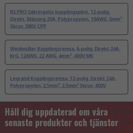
RS PRO Säkringslös kopplingsplint, 12-polig,
Direkt, Mässing 20A, Polypropylen, 10AWG, 6mm²
Skruv, 380V CPP
Weidmüller Kopplingsremsa, 6-polig, Direkt 24A,
KrG, 12AWG, 22 AWG, 4mm², 400V MK
Legrand Kopplingsremsa, 12-polig, Direkt 24A,
Polypropylen, 2.5mm², 2.5mm² Skruv, 400V
Håll dig uppdaterad om våra
senaste produkter och tjänster