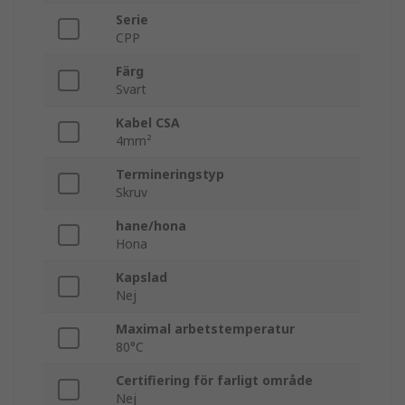
Serie
CPP
Färg
Svart
Kabel CSA
4mm²
Termineringstyp
Skruv
hane/hona
Hona
Kapslad
Nej
Maximal arbetstemperatur
80°C
Certifiering för farligt område
Nej