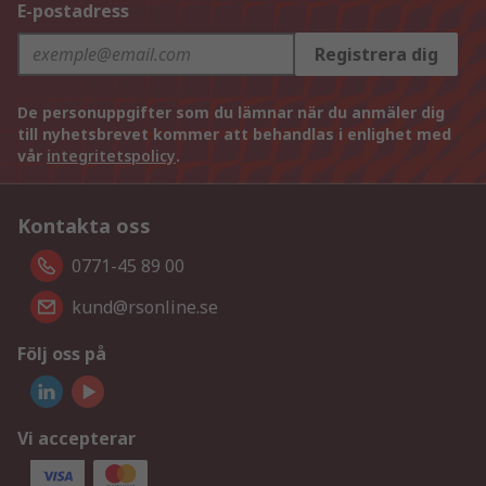
E-postadress
Registrera dig
De personuppgifter som du lämnar när du anmäler dig
till nyhetsbrevet kommer att behandlas i enlighet med
vår
integritetspolicy
.
Kontakta oss
0771-45 89 00
kund@rsonline.se
Följ oss på
Vi accepterar