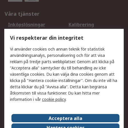
Våra tjänster
Inköpslösningar
Kalibrering
Utökat sortiment
Oljetestning och analys
Vi respekterar din integritet
DesignSpark
Teknisk Support
Ditt lokala säljteam
Exportlösningar
Vi använder cookies och annan teknik för statistisk
användningsanalys, personalisering och för att visa
reklam på tredje parts webbplatser. Genom att klicka på
Support
"Acceptera alla" samtycker du till behandling av icke
Få hjälp
Retur av varor
väsentliga cookies. Du kan välja dina cookies genom att
klicka på "Hantera cookie-inställningar". Om du inte vill ha
Leverans
Spåra din order
detta klickar du på "Avvisa alla". Detta kan begränsa
Begär en fakturakopi
Fördelar med RS-konto
åtkomsten till vissa funktioner. Du kan hitta mer
Betalningsalternativ
Okdo
information i vår
cookie policy
.
Om RS
Acceptera alla
Om RS
Försäljningsvillkor
Hantera cookies