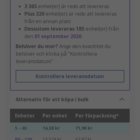
3 365
enhet(er) är redo att levereras
Plus
320
enhet(er) är redo att levereras
från en annan plats
Dessutom levereras
185
enhet(er) från
den
01 september 2026
Behöver du mer?
Ange den kvantitet du
behöver och klicka på "Kontrollera
leveransdatum"
Kontrollera leveransdatum
Alternativ för att köpa i bulk
Enheter
Per enhet
Per förpackning*
5 - 45
14,38 kr
71,90 kr
50 - 120
13,574 kr
67,87 kr