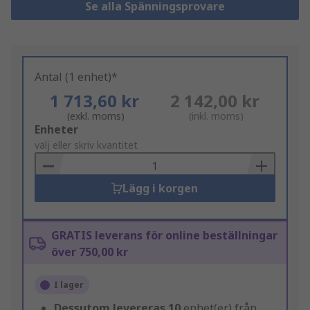
Se alla Spänningsprovare
Antal (1 enhet)*
1 713,60 kr
2 142,00 kr
(exkl. moms)
(inkl. moms)
Add
Enheter
to
välj eller skriv kvantitet
Basket
Lägg i korgen
GRATIS leverans för online beställningar
över 750,00 kr
I lager
Dessutom levereras
10
enhet(er) från