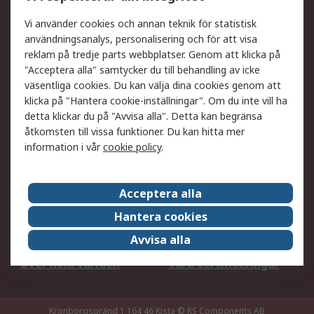
DesignSpark
Teknisk Support
Ditt lokala säljteam
Exportlösningar
Vi använder cookies och annan teknik för statistisk
användningsanalys, personalisering och för att visa
reklam på tredje parts webbplatser. Genom att klicka på
Support
"Acceptera alla" samtycker du till behandling av icke
Få hjälp
Retur av varor
väsentliga cookies. Du kan välja dina cookies genom att
klicka på "Hantera cookie-inställningar". Om du inte vill ha
Leverans
Spåra din order
detta klickar du på "Avvisa alla". Detta kan begränsa
Begär en fakturakopi
Fördelar med RS-konto
åtkomsten till vissa funktioner. Du kan hitta mer
Betalningsalternativ
Okdo
information i vår
cookie policy
.
Om RS
Acceptera alla
Om RS
Försäljningsvillkor
Hantera cookies
Det juridiska
Press Centre
Avvisa alla
Jobba hos RS
ESG
Över hela världen
Våra certificeringar
Kronborgsgränd 1 164 46 Kista
© RS Components AB