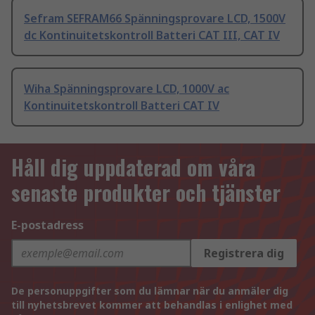
Sefram SEFRAM66 Spänningsprovare LCD, 1500V
dc Kontinuitetskontroll Batteri CAT III, CAT IV
Wiha Spänningsprovare LCD, 1000V ac
Kontinuitetskontroll Batteri CAT IV
Håll dig uppdaterad om våra
senaste produkter och tjänster
E-postadress
Registrera dig
De personuppgifter som du lämnar när du anmäler dig
till nyhetsbrevet kommer att behandlas i enlighet med