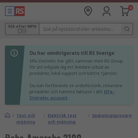
0
Sök efter MPN
Du har omdirigerats till RS Sverige
Elfa-Distrelec har gått samman med RS Group
för att erbjuda dig ett bredare utbud av
produkter, lokal support och bättre tjänster.
Du kan fortfarande se orderhistorik, returnera
produkter och hantera fakturor i ditt
Elfa-
Distrelec account
/
Test och
/
Elektrisk test
/
Spänningsprovare
mätning
och mätning
Beha-Amprobe 2100