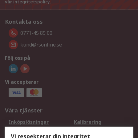
vår
integritetspolicy
.
Kontakta oss
0771-45 89 00
kund@rsonline.se
Följ oss på
Vi accepterar
Våra tjänster
Inköpslösningar
Kalibrering
Utökat sortiment
Oljetestning och analys
Vi respekterar din integritet