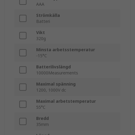
AAA
Strömkälla
Batteri
Vikt
320g
Minsta arbetsstemperatur
-15°C
Batterilivslängd
10000Measurements
Maximal spänning
1200, 1000V dc
Maximal arbetstemperatur
55°C
Bredd
35mm