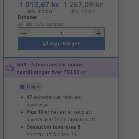
1 013,67 kr
1 267,09 kr
(exkl. moms)
(inkl. moms)
Add
Enheter
to
välj eller skriv kvantitet
Basket
Lägg i korgen
GRATIS leverans för online
beställningar över 750,00 kr
I lager
47
enhet(er) är redo att
levereras
Plus
10
enhet(er) är redo att
levereras från en annan plats
Dessutom levereras
8
enhet(er) från den
15