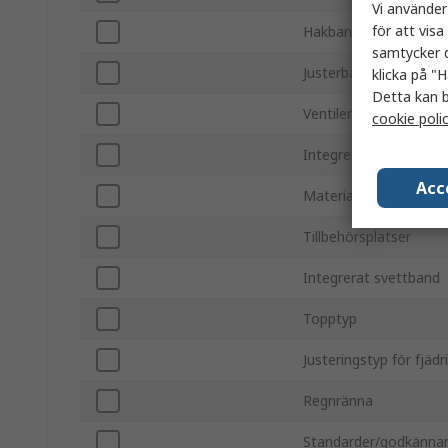
Vi använder
för att vis
Hakband ingår
samtycker d
Justerbar
klicka på "H
Detta kan b
Ventilerad
cookie poli
Integrerat ögonskydd
Acc
Material
Tillbehörsplatser
Integrerat svettband
Topptyp
Justeringstyp för fjädr
Regnränna
Standarder/godkänna