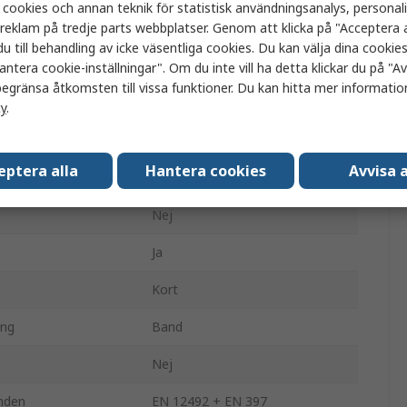
 cookies och annan teknik för statistisk användningsanalys, personal
a reklam på tredje parts webbplatser. Genom att klicka på "Acceptera a
Ja
u till behandling av icke väsentliga cookies. Du kan välja dina cooki
Ja
antera cookie-inställningar". Om du inte vill ha detta klickar du på "Avv
egränsa åtkomsten till vissa funktioner. Du kan hitta mer information
Ja
cy
.
Nej
eptera alla
Hantera cookies
Avvisa a
ABS
Nej
Ja
Kort
ing
Band
Nej
nden
EN 12492 + EN 397