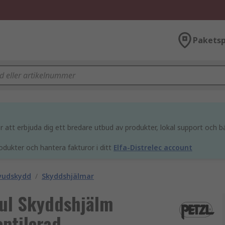
Paketsp
att erbjuda dig ett bredare utbud av produkter, lokal support och bä
odukter och hantera fakturor i ditt
Elfa-Distrelec account
vudskydd
/
Skyddshjälmar
Gul Skyddshjälm
ntilerad