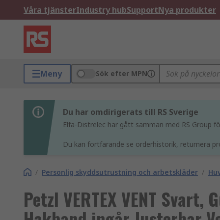
Våra tjänster
Industry hub
Support
Nya produkter
Meny
Sök efter MPN
Du har omdirigerats till RS Sverige
Elfa-Distrelec har gått samman med RS Group för 
Du kan fortfarande se orderhistorik, returnera pr
/
Personlig skyddsutrustning och arbetskläder
/
Hu
Petzl VERTEX VENT Svart, 
Hakband ingår Justerbar Ve