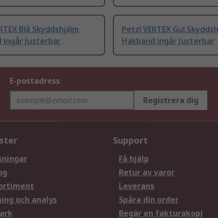
RTEX Blå Skyddshjälm
Petzl VERTEX Gul Skyddsh
 ingår Justerbar
Hakband ingår Justerbar
E-postadress
Registrera dig
ster
Support
sningar
Få hjälp
ng
Retur av varor
ortiment
Leverans
ning och analys
Spåra din order
ark
Begär en fakturakopi