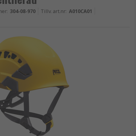
mer
:
304-08-970
Tillv. art.nr
:
A010CA01