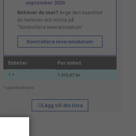
september 2026
Behöver du mer?
Ange den kvantitet
du behöver och klicka på
"Kontrollera leveransdatum"
Kontrollera leveransdatum
Enheter
Per enhet
1 +
1 013,67 kr
*vägledande pris
Lägg till din lista