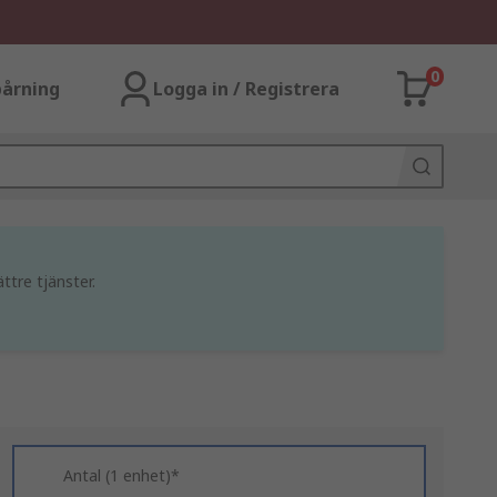
0
årning
Logga in / Registrera
ttre tjänster.
Antal (1 enhet)*