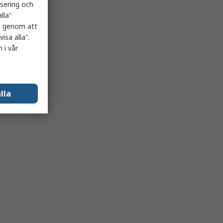
isering och
lla"
es genom att
isa alla".
 i vår
lla