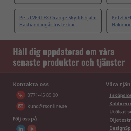
Petzl VERTEX Orange Skyddshjälm
Petzl VE
Hakband ingår Justerbar
Hakband
Håll dig uppdaterad om våra
senaste produkter och tjänster
Kontakta oss
Våra tjän
0771-45 89 00
Inköpslö
Kalibreri
kund@rsonline.se
Utökat s
Följ oss på
Oljetest
DesignSp