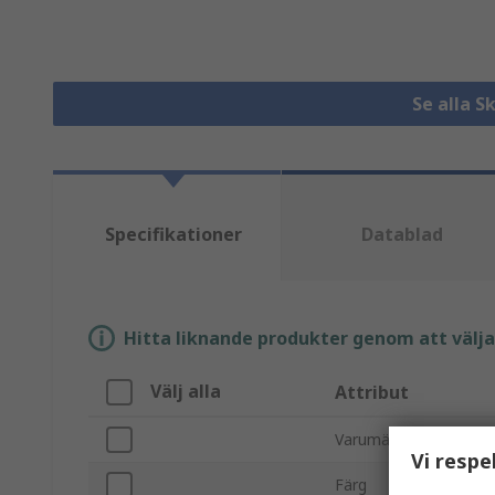
Se alla 
Specifikationer
Datablad
Hitta liknande produkter genom att välja e
Välj alla
Attribut
Varumärke
Vi respe
Färg