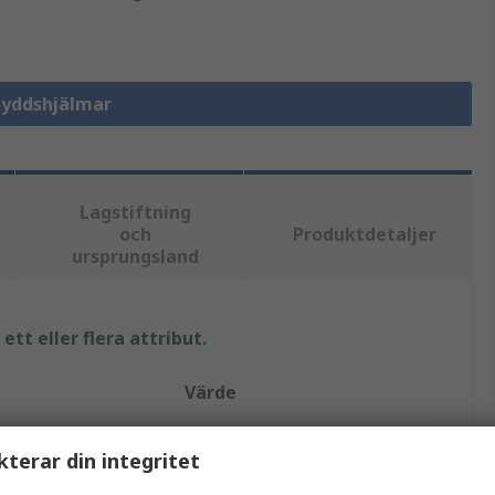
Skyddshjälmar
Lagstiftning
och
Produktdetaljer
ursprungsland
tt eller flera attribut.
Värde
Petzl
kterar din integritet
Svart, Gul