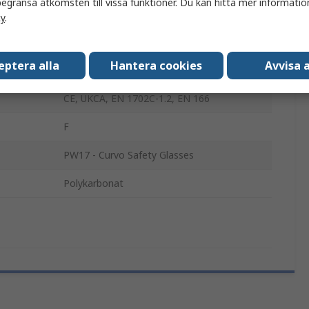
egränsa åtkomsten till vissa funktioner. Du kan hitta mer information
Skyddsglasögon
cy
.
Anti-repbeläggning
eptera alla
Hantera cookies
Avvisa a
Glasögon
CE, UKCA, EN 1702C-1.2, EN 166
F
PW17 - Curvo Safety Glasses
Polykarbonat