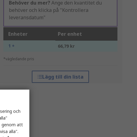
Behöver du mer?
Ange den kvantitet du
behöver och klicka på "Kontrollera
leveransdatum"
Enheter
Per enhet
1 +
66,79 kr
*vägledande pris
Lägg till din lista
isering och
lla"
es genom att
isa alla".