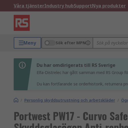
Våra tjänster
Industry hub
Support
Nya produkter
Meny
Sök efter MPN
Du har omdirigerats till RS Sverige
Elfa-Distrelec har gått samman med RS Group för 
Du kan fortfarande se orderhistorik, returnera pr
/
Personlig skyddsutrustning och arbetskläder
/
Ögo
Portwest PW17 - Curvo Safe
Skyddsglasögon Anti-repbe