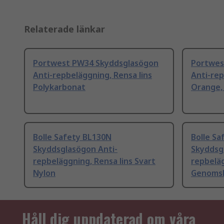
Relaterade länkar
Portwest PW34 Skyddsglasögon
Portwes
Anti-repbeläggning, Rensa lins
Anti-rep
Polykarbonat
Orange,
Bolle Safety BL130N
Bolle S
Skyddsglasögon Anti-
Skyddsg
repbeläggning, Rensa lins Svart
repbeläg
Nylon
Genomsk
Håll dig uppdaterad om våra