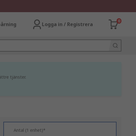
0
årning
Logga in / Registrera
ttre tjänster.
Antal (1 enhet)*