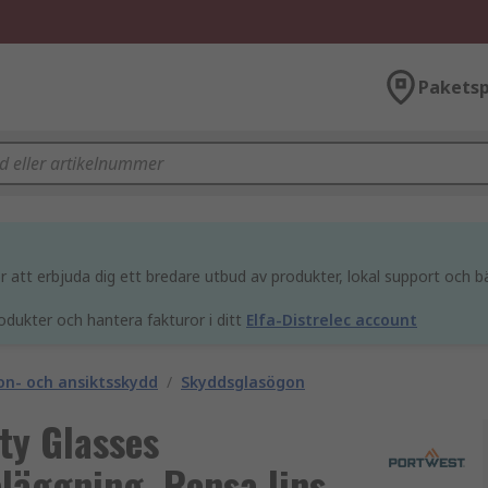
Paketsp
att erbjuda dig ett bredare utbud av produkter, lokal support och bä
odukter och hantera fakturor i ditt
Elfa-Distrelec account
n- och ansiktsskydd
/
Skyddsglasögon
ty Glasses
läggning, Rensa lins