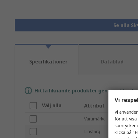
Se alla S
Specifikationer
Datablad
Hitta liknande produkter genom att välja e
Vi respe
Välj alla
Attribut
Vi använder
för att vis
Varumärke
samtycker d
Linsfärg
klicka på "H