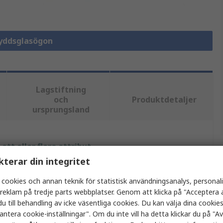
kyddsglasögon
Lagstiftning
och
Produktdetaljer
ursprungsland
tt eller flera attribut.
kterar din integritet
Värde
 cookies och annan teknik för statistisk användningsanalys, personal
a reklam på tredje parts webbplatser. Genom att klicka på "Acceptera a
Portwest
u till behandling av icke väsentliga cookies. Du kan välja dina cooki
Rensa
antera cookie-inställningar". Om du inte vill ha detta klickar du på "Avv