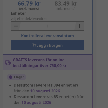
66,79 kr
83,49 kr
(exkl. moms)
(inkl. moms)
Add
Enheter
to
välj eller skriv kvantitet
Basket
Kontrollera leveransdatum
Lägg i korgen
GRATIS leverans för online
beställningar över 750,00 kr
I lager
Dessutom levereras
394
enhet(er)
från den
10 augusti 2026
Dessutom levereras
63
enhet(er) från
den
10 augusti 2026