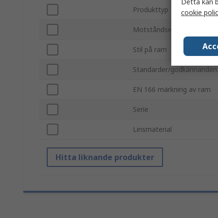
Detta kan b
Produkttyp
cookie poli
Motståndsegenskaper
Acc
Stil på ram
Standarder/godkännanden
EN 166 märkning av ram
Serie
Linsmaterial
Hitta liknande produkter