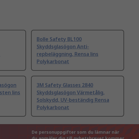
Bolle Safety BL100
Skyddsglasögon Anti-
s
repbeläggning, Rensa lins
Polykarbonat
asögon
3M Safety Glasses 2840
sten lins
Skyddsglasögon Värmetålig,
Solskydd, UV-beständig Rensa
Polykarbonat
De personuppgifter som du lämnar när
du anmäler dig till nyhetsbrevet kommer