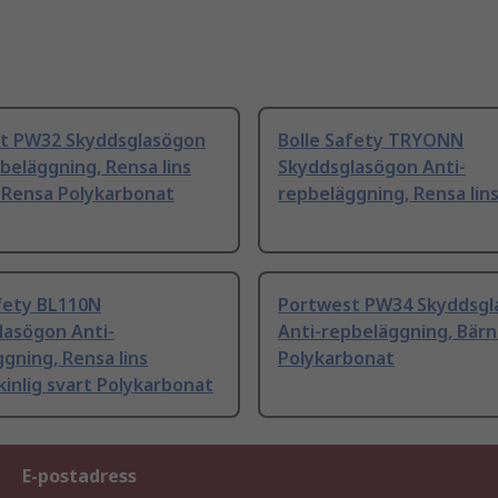
t PW32 Skyddsglasögon
Bolle Safety TRYONN
beläggning, Rensa lins
Skyddsglasögon Anti-
 Rensa Polykarbonat
repbeläggning, Rensa lin
afety BL110N
Portwest PW34 Skyddsgl
lasögon Anti-
Anti-repbeläggning, Bärn
gning, Rensa lins
Polykarbonat
inlig svart Polykarbonat
E-postadress