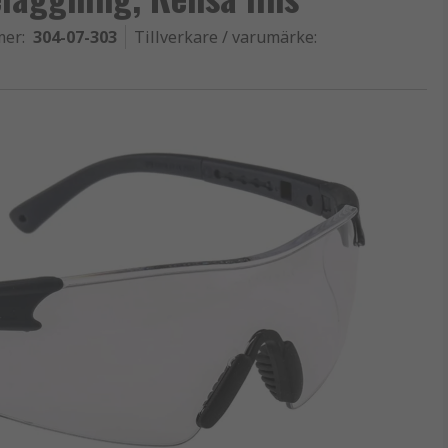
mer
:
304-07-303
Tillverkare / varumärke
: