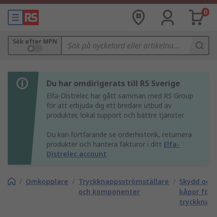
0
Sök efter MPN
Du har omdirigerats till RS Sverige
Elfa-Distrelec har gått samman med RS Group
för att erbjuda dig ett bredare utbud av
produkter, lokal support och bättre tjänster.
Du kan fortfarande se orderhistorik, returnera
produkter och hantera fakturor i ditt
Elfa-
Distrelec account
/
Omkopplare
/
Tryckknappsströmställare
/
Skydd och
och komponenter
kåpor för
tryckknap