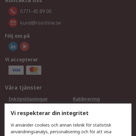
Kontakta oss
0771-45 89 00
kund@rsonline.se
Följ oss på
Vi accepterar
Våra tjänster
Inköpslösningar
Kalibrering
Utökat sortiment
Oljetestning och analys
Vi respekterar din integritet
DesignSpark
Teknisk Support
Ditt lokala säljteam
Exportlösningar
Vi använder cookies och annan teknik för statistisk
användningsanalys, personalisering och för att visa