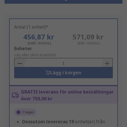
Antal (1 enhet)*
456,87 kr
571,09 kr
(exkl. moms)
(inkl. moms)
Add
Enheter
to
välj eller skriv kvantitet
Basket
Lägg i korgen
GRATIS leverans för online beställningar
över 750,00 kr
I lager
Dessutom levereras
19
enhet(er) från