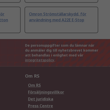
för
Omron Strömställarskydd, för
tton
användning med A22E E-Stop
De personuppgifter som du lämnar när
du anmäler dig till nyhetsbrevet kommer
att behandlas i enlighet med vår
integritetspolicy
.
Om RS
Om RS
Försäljningsvillkor
Det juridiska
Press Centre