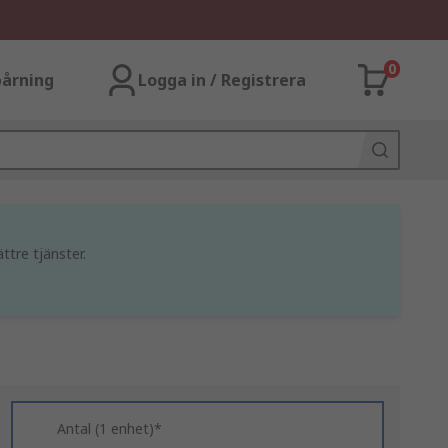
0
årning
Logga in / Registrera
ttre tjänster.
Antal (1 enhet)*