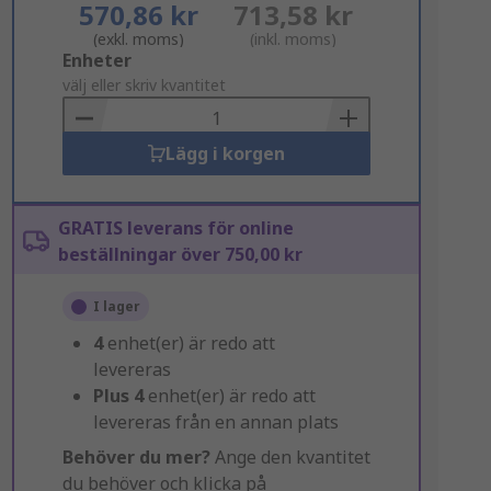
570,86 kr
713,58 kr
(exkl. moms)
(inkl. moms)
Add
Enheter
to
välj eller skriv kvantitet
Basket
Lägg i korgen
GRATIS leverans för online
beställningar över 750,00 kr
I lager
4
enhet(er) är redo att
levereras
Plus
4
enhet(er) är redo att
levereras från en annan plats
Behöver du mer?
Ange den kvantitet
du behöver och klicka på