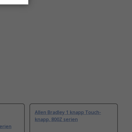
Allen Bradley 1 knapp Touch-
knapp, 800Z serien
erien