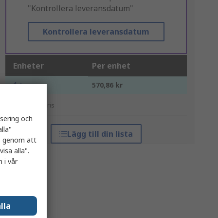
"Kontrollera leveransdatum"
Kontrollera leveransdatum
Enheter
Per enhet
1 +
570,86 kr
*vägledande pris
isering och
lla"
Lägg till din lista
es genom att
isa alla".
 i vår
lla