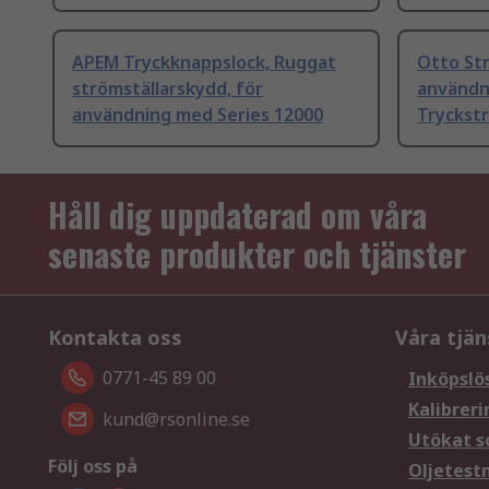
APEM Tryckknappslock, Ruggat
Otto Str
strömställarskydd, för
användn
användning med Series 12000
Tryckst
Håll dig uppdaterad om våra
senaste produkter och tjänster
Kontakta oss
Våra tjän
0771-45 89 00
Inköpslö
Kalibreri
kund@rsonline.se
Utökat s
Följ oss på
Oljetest