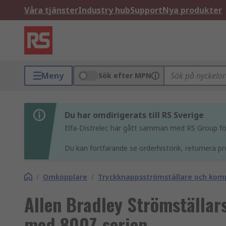
Våra tjänster
Industry hub
Support
Nya produkter
Meny
Sök efter MPN
Du har omdirigerats till RS Sverige
Elfa-Distrelec har gått samman med RS Group för 
Du kan fortfarande se orderhistorik, returnera pr
/
Omkopplare
/
Tryckknappsströmställare och ko
Allen Bradley Strömställar
med 800Z-serien