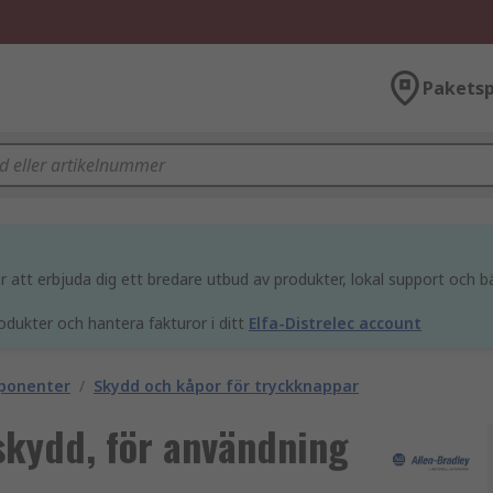
Paketsp
att erbjuda dig ett bredare utbud av produkter, lokal support och bä
odukter och hantera fakturor i ditt
Elfa-Distrelec account
mponenter
/
Skydd och kåpor för tryckknappar
skydd, för användning