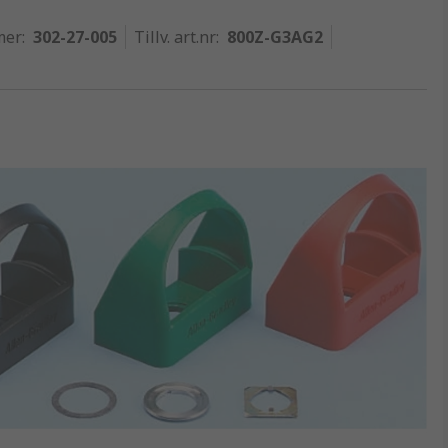
mer
:
302-27-005
Tillv. art.nr
:
800Z-G3AG2