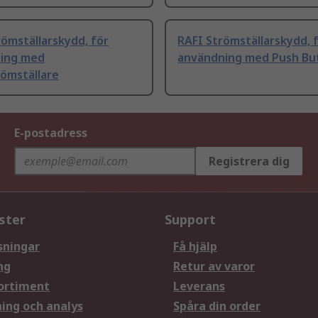
ömställarskydd, för
RAFI Strömställarskydd, 
ing med
användning med Push Bu
römställare
E-postadress
Registrera dig
ster
Support
sningar
Få hjälp
ng
Retur av varor
ortiment
Leverans
ning och analys
Spåra din order