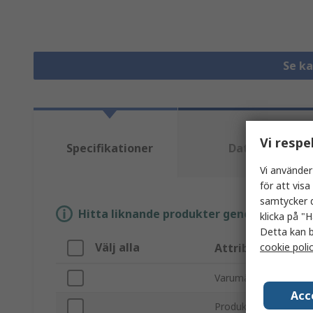
Se k
Vi respe
Specifikationer
Datablad
Vi använder
för att vis
samtycker d
Hitta liknande produkter genom att välja e
klicka på "H
Detta kan b
Välj alla
cookie poli
Attribut
Varumärke
Acc
Produkttyp