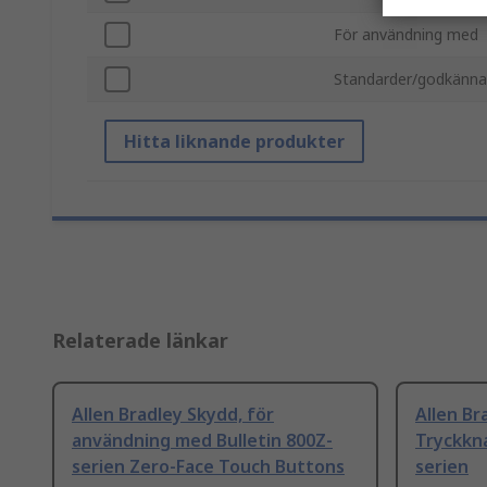
För användning med
Standarder/godkänn
Hitta liknande produkter
Relaterade länkar
Allen Bradley Skydd, för
Allen Br
användning med Bulletin 800Z-
Tryckkn
serien Zero-Face Touch Buttons
serien