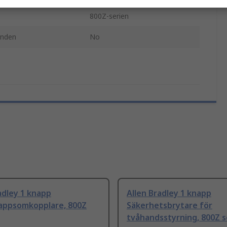
800Z-serien
anden
No
adley 1 knapp
Allen Bradley 1 knapp
appsomkopplare, 800Z
Säkerhetsbrytare för
tvåhandsstyrning, 800Z s