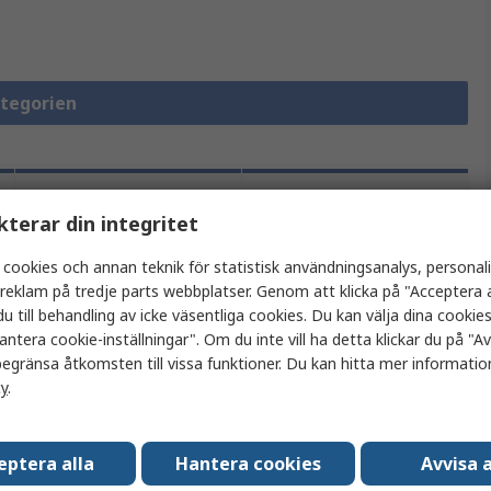
ategorien
Lagstiftning
kterar din integritet
och
Produktdetaljer
ursprungsland
 cookies och annan teknik för statistisk användningsanalys, personal
a reklam på tredje parts webbplatser. Genom att klicka på "Acceptera a
u till behandling av icke väsentliga cookies. Du kan välja dina cooki
tt eller flera attribut.
antera cookie-inställningar". Om du inte vill ha detta klickar du på "Avv
egränsa åtkomsten till vissa funktioner. Du kan hitta mer information
cy
.
Värde
Allen Bradley
eptera alla
Hantera cookies
Avvisa a
Strömställarskydd