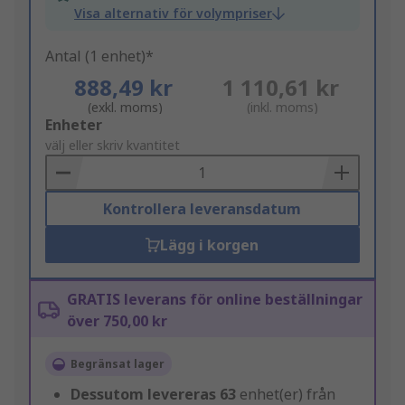
Visa alternativ för volympriser
Antal (1 enhet)*
888,49 kr
1 110,61 kr
(exkl. moms)
(inkl. moms)
Add
Enheter
to
välj eller skriv kvantitet
Basket
Kontrollera leveransdatum
Lägg i korgen
GRATIS leverans för online beställningar
över 750,00 kr
Begränsat lager
Dessutom levereras
63
enhet(er) från