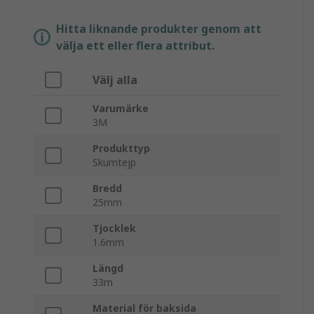
Hitta liknande produkter genom att
välja ett eller flera attribut.
Välj alla
Varumärke
3M
Produkttyp
Skumtejp
Bredd
25mm
Tjocklek
1.6mm
Längd
33m
Material för baksida