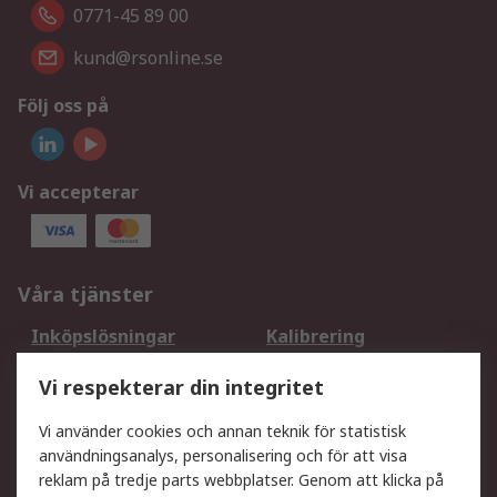
0771-45 89 00
kund@rsonline.se
Följ oss på
Vi accepterar
Våra tjänster
Inköpslösningar
Kalibrering
Utökat sortiment
Oljetestning och analys
Vi respekterar din integritet
DesignSpark
Teknisk Support
Ditt lokala säljteam
Exportlösningar
Vi använder cookies och annan teknik för statistisk
användningsanalys, personalisering och för att visa
reklam på tredje parts webbplatser. Genom att klicka på
Support