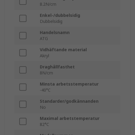
8.2N/cm
Enkel-/dubbelsidig
Dubbelsidig
Handelsnamn
ATG
Vidhäftande material
Akryl
Draghållfasthet
8N/cm
Minsta arbetsstemperatur
-40°C
Standarder/godkännanden
No
Maximal arbetstemperatur
82°C