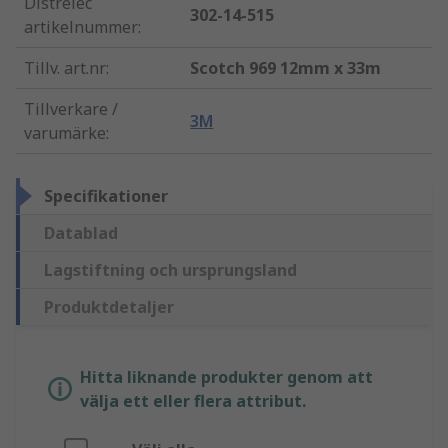
Distrelec
302-14-515
artikelnummer
:
Tillv. art.nr
:
Scotch 969 12mm x 33m
Tillverkare /
3M
varumärke
:
Specifikationer
Datablad
Lagstiftning och ursprungsland
Produktdetaljer
Hitta liknande produkter genom att
välja ett eller flera attribut.