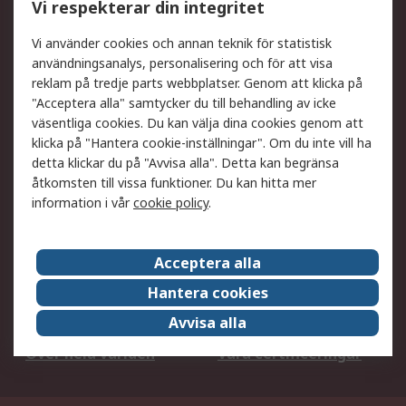
Vi respekterar din integritet
DesignSpark
Teknisk Support
Ditt lokala säljteam
Exportlösningar
Vi använder cookies och annan teknik för statistisk
användningsanalys, personalisering och för att visa
reklam på tredje parts webbplatser. Genom att klicka på
Support
"Acceptera alla" samtycker du till behandling av icke
Få hjälp
Retur av varor
väsentliga cookies. Du kan välja dina cookies genom att
klicka på "Hantera cookie-inställningar". Om du inte vill ha
Leverans
Spåra din order
detta klickar du på "Avvisa alla". Detta kan begränsa
Begär en fakturakopi
Fördelar med RS-konto
åtkomsten till vissa funktioner. Du kan hitta mer
Betalningsalternativ
Okdo
information i vår
cookie policy
.
Om RS
Acceptera alla
Om RS
Försäljningsvillkor
Hantera cookies
Det juridiska
Press Centre
Avvisa alla
Jobba hos RS
ESG
Över hela världen
Våra certificeringar