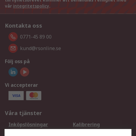
vår
integritetspolicy
.
Kontakta oss
0771-45 89 00
kund@rsonline.se
Följ oss på
Vi accepterar
Våra tjänster
Inköpslösningar
Kalibrering
Utökat sortiment
Oljetestning och analys