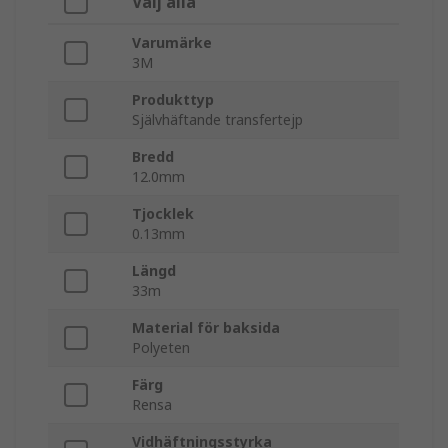
Välj alla
Varumärke
3M
Produkttyp
Självhäftande transfertejp
Bredd
12.0mm
Tjocklek
0.13mm
Längd
33m
Material för baksida
Polyeten
Färg
Rensa
Vidhäftningsstyrka