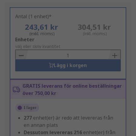
Antal (1 enhet)*
243,61 kr
304,51 kr
(exkl. moms)
(inkl. moms)
Add
Enheter
to
välj eller skriv kvantitet
Basket
Lägg i korgen
GRATIS leverans för online beställningar
över 750,00 kr
I lager
277
enhet(er) är redo att levereras från
en annan plats
Dessutom levereras
216
enhet(er) från