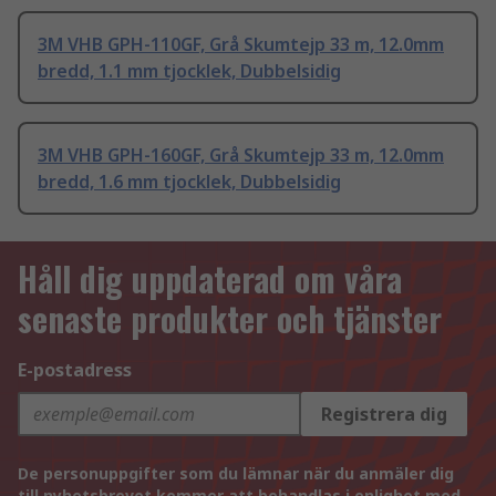
3M VHB GPH-110GF, Grå Skumtejp 33 m, 12.0mm
bredd, 1.1 mm tjocklek, Dubbelsidig
3M VHB GPH-160GF, Grå Skumtejp 33 m, 12.0mm
bredd, 1.6 mm tjocklek, Dubbelsidig
Håll dig uppdaterad om våra
senaste produkter och tjänster
E-postadress
Registrera dig
De personuppgifter som du lämnar när du anmäler dig
till nyhetsbrevet kommer att behandlas i enlighet med