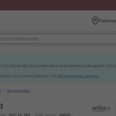
Paketsp
att erbjuda dig ett bredare utbud av produkter, lokal support och bä
odukter och hantera fakturor i ditt
Elfa-Distrelec account
r
/
Skruvnycklar
m
mer
:
302-15-785
Tillv. art.nr
:
44665