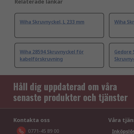
Relaterade länkar
Wiha Skruvnyckel, L 233 mm
Wiha Sk
Wiha 28594 Skruvnyckel för
Gedore 
kabelförskruvning
Skruvny
Håll dig uppdaterad om våra
senaste produkter och tjänster
Kontakta oss
Våra tjän
0771-45 89 00
Inköpslö