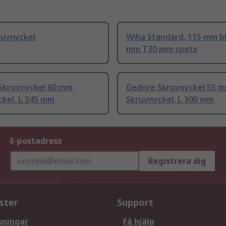
ruvnyckel
Wiha Standard, 115 mm b
mm T30 mm spets
Skruvnyckel 60 mm
Gedore Skruvnyckel 55 
ckel, L 345 mm
Skruvnyckel, L 300 mm
E-postadress
Registrera dig
ster
Support
sningar
Få hjälp