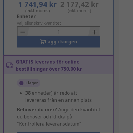
1 741,94 kr
2 177,42 kr
(exkl. moms)
(inkl. moms)
Add
Enheter
to
välj eller skriv kvantitet
Basket
Lägg i korgen
GRATIS leverans för online
beställningar över 750,00 kr
I lager
38
enhet(er) är redo att
levereras från en annan plats
Behöver du mer?
Ange den kvantitet
du behöver och klicka på
"Kontrollera leveransdatum"