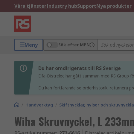
Våra tjänster
Industry hub
Support
Nya produkter
Meny
Sök efter MPN
Du har omdirigerats till RS Sverige
Elfa-Distrelec har gått samman med RS Group för 
Du kan fortfarande se orderhistorik, returnera pr
/
Handverktyg
/
Skiftnycklar, hylsor och skruvnyckla
Wiha Skruvnyckel, L 233m
RS-artikelnummer
:
272-6616
Distrelec artikelnum