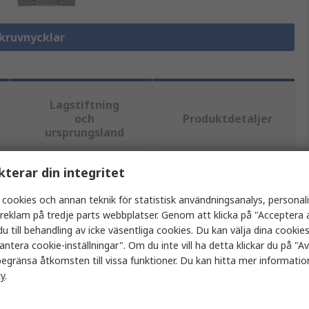
Skruvnycklar
Lagstiftning
och
Produktdetaljer
ursprungsland
kterar din integritet
tt eller flera attribut.
 cookies och annan teknik för statistisk användningsanalys, personal
a reklam på tredje parts webbplatser. Genom att klicka på "Acceptera a
ärde
u till behandling av icke väsentliga cookies. Du kan välja dina cooki
antera cookie-inställningar". Om du inte vill ha detta klickar du på "Avv
iha
egränsa åtkomsten till vissa funktioner. Du kan hitta mer information
kruvnyckel
cy
.
izes from 8 mm to 19 mm in the set (each spanner is