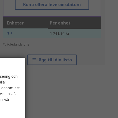
Kontrollera leveransdatum
Enheter
Per enhet
1 +
1 741,94 kr
*vägledande pris
Lägg till din lista
isering och
lla"
es genom att
isa alla".
 i vår