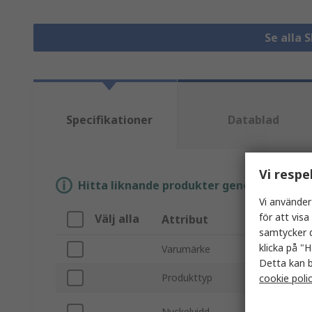
Se alla 
Specifikationer
Datablad
Vi respe
Hitta liknande produkter genom att välja e
Vi använder
för att vis
Välj alla
Attribut
V
samtycker d
klicka på "H
Varumärke
W
Detta kan b
Produkttyp
S
cookie poli
S
Nyckelvidd