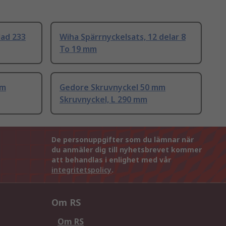
lad 233
Wiha Spärrnyckelsats, 12 delar 8
To 19 mm
mm
Gedore Skruvnyckel 50 mm
Skruvnyckel, L 290 mm
De personuppgifter som du lämnar när
du anmäler dig till nyhetsbrevet kommer
att behandlas i enlighet med vår
integritetspolicy
.
Om RS
Om RS