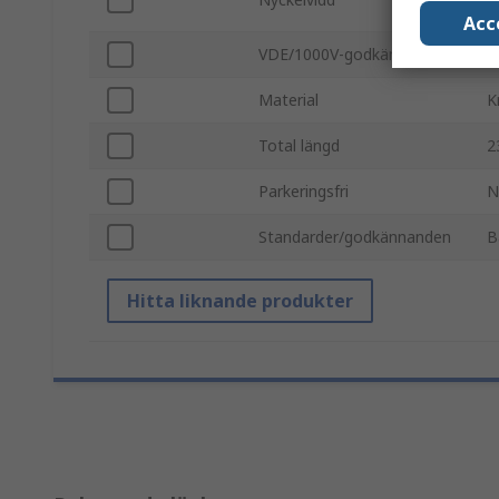
s
Acc
VDE/1000V-godkänd
N
Material
K
Total längd
2
Parkeringsfri
N
Standarder/godkännanden
B
Hitta liknande produkter