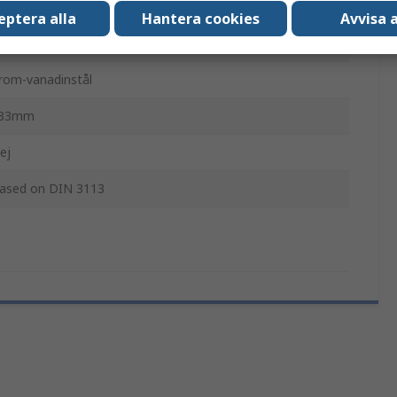
ingle-size, e.g., 8 mm, 9 mm, etc.)
eptera alla
Hantera cookies
Avvisa a
ej
rom-vanadinstål
33mm
ej
ased on DIN 3113