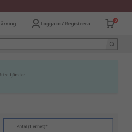
0
årning
Logga in / Registrera
ttre tjänster.
Antal (1 enhet)*