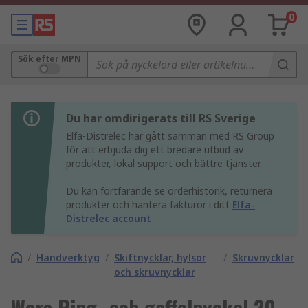
0
Sök efter MPN
Du har omdirigerats till RS Sverige
Elfa-Distrelec har gått samman med RS Group
för att erbjuda dig ett bredare utbud av
produkter, lokal support och bättre tjänster.
Du kan fortfarande se orderhistorik, returnera
produkter och hantera fakturor i ditt
Elfa-
Distrelec account
/
Handverktyg
/
Skiftnycklar, hylsor
/
Skruvnycklar
och skruvnycklar
Wera Ring- och gaffelnyckel 20