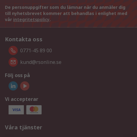
De personuppgifter som du lämnar när du anmäler dig
till nyhetsbrevet kommer att behandlas i enlighet med
vår
integritetspolicy
.
Kontakta oss
0771-45 89 00
kund@rsonline.se
Följ oss på
Vi accepterar
Våra tjänster