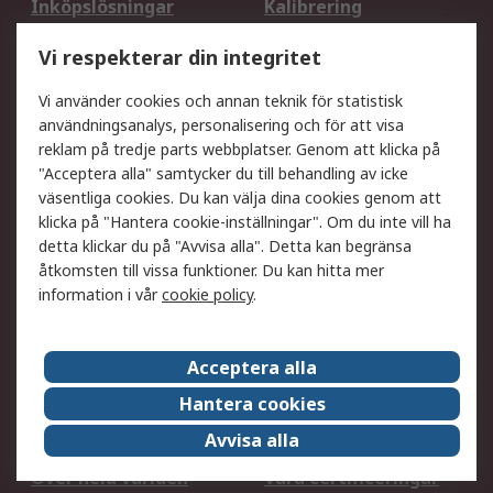
Inköpslösningar
Kalibrering
Utökat sortiment
Oljetestning och analys
Vi respekterar din integritet
DesignSpark
Teknisk Support
Ditt lokala säljteam
Exportlösningar
Vi använder cookies och annan teknik för statistisk
användningsanalys, personalisering och för att visa
reklam på tredje parts webbplatser. Genom att klicka på
Support
"Acceptera alla" samtycker du till behandling av icke
Få hjälp
Retur av varor
väsentliga cookies. Du kan välja dina cookies genom att
klicka på "Hantera cookie-inställningar". Om du inte vill ha
Leverans
Spåra din order
detta klickar du på "Avvisa alla". Detta kan begränsa
Begär en fakturakopi
Fördelar med RS-konto
åtkomsten till vissa funktioner. Du kan hitta mer
Betalningsalternativ
Okdo
information i vår
cookie policy
.
Om RS
Acceptera alla
Om RS
Försäljningsvillkor
Hantera cookies
Det juridiska
Press Centre
Avvisa alla
Jobba hos RS
ESG
Över hela världen
Våra certificeringar