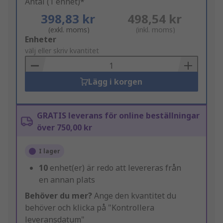
Antal (1 enhet)*
398,83 kr
498,54 kr
(exkl. moms)
(inkl. moms)
Add
Enheter
to
välj eller skriv kvantitet
Basket
Lägg i korgen
GRATIS leverans för online beställningar
över 750,00 kr
I lager
10
enhet(er) är redo att levereras från
en annan plats
Behöver du mer?
Ange den kvantitet du
behöver och klicka på "Kontrollera
leveransdatum"