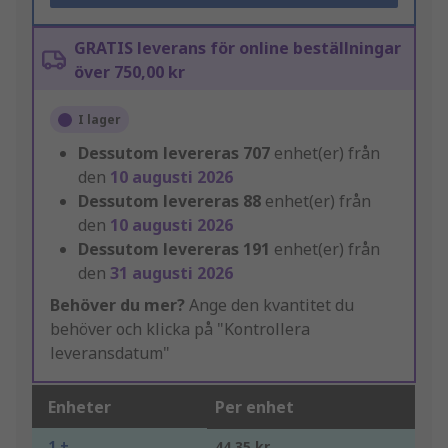
GRATIS leverans för online beställningar
över 750,00 kr
I lager
Dessutom levereras
707
enhet(er) från
den
10 augusti 2026
Dessutom levereras
88
enhet(er) från
den
10 augusti 2026
Dessutom levereras
191
enhet(er) från
den
31 augusti 2026
Behöver du mer?
Ange den kvantitet du
behöver och klicka på "Kontrollera
leveransdatum"
Enheter
Per enhet
1 +
44,35 kr