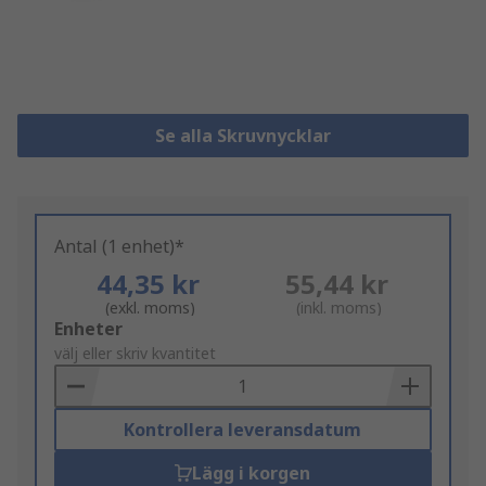
Se alla Skruvnycklar
Antal (1 enhet)*
44,35 kr
55,44 kr
(exkl. moms)
(inkl. moms)
Add
Enheter
to
välj eller skriv kvantitet
Basket
Kontrollera leveransdatum
Lägg i korgen