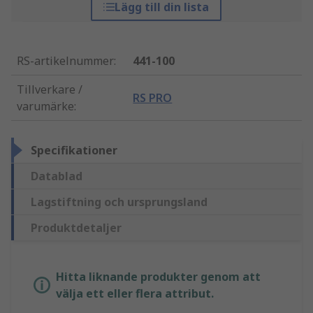
Lägg till din lista
RS-artikelnummer
:
441-100
Tillverkare /
RS PRO
varumärke
:
Specifikationer
Datablad
Lagstiftning och ursprungsland
Produktdetaljer
Hitta liknande produkter genom att
välja ett eller flera attribut.