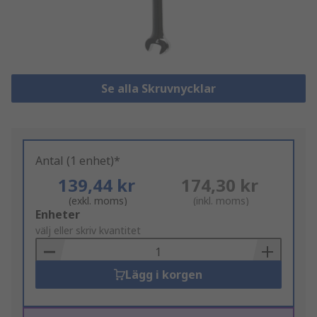
Se alla Skruvnycklar
Antal (1 enhet)*
139,44 kr
174,30 kr
(exkl. moms)
(inkl. moms)
Add
Enheter
to
välj eller skriv kvantitet
Basket
Lägg i korgen