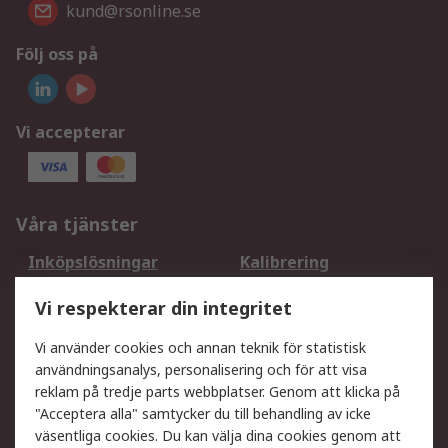
kund@rsonline.se
Följ oss på
Vi accepterar
Våra tjänster
Inköpslösningar
Kalibrering
Utökat sortiment
Oljetestning och analys
Vi respekterar din integritet
DesignSpark
Teknisk Support
Ditt lokala säljteam
Exportlösningar
Vi använder cookies och annan teknik för statistisk
användningsanalys, personalisering och för att visa
reklam på tredje parts webbplatser. Genom att klicka på
Support
"Acceptera alla" samtycker du till behandling av icke
Få hjälp
Retur av varor
väsentliga cookies. Du kan välja dina cookies genom att