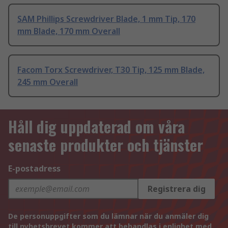
SAM Phillips Screwdriver Blade, 1 mm Tip, 170
mm Blade, 170 mm Overall
Facom Torx Screwdriver, T30 Tip, 125 mm Blade,
245 mm Overall
Håll dig uppdaterad om våra
senaste produkter och tjänster
E-postadress
Registrera dig
De personuppgifter som du lämnar när du anmäler dig
till nyhetsbrevet kommer att behandlas i enlighet med