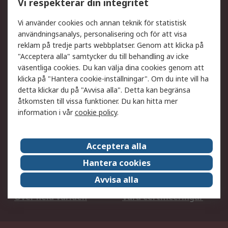
Vi respekterar din integritet
DesignSpark
Teknisk Support
Ditt lokala säljteam
Exportlösningar
Vi använder cookies och annan teknik för statistisk
användningsanalys, personalisering och för att visa
reklam på tredje parts webbplatser. Genom att klicka på
Support
"Acceptera alla" samtycker du till behandling av icke
Få hjälp
Retur av varor
väsentliga cookies. Du kan välja dina cookies genom att
klicka på "Hantera cookie-inställningar". Om du inte vill ha
Leverans
Spåra din order
detta klickar du på "Avvisa alla". Detta kan begränsa
Begär en fakturakopi
Fördelar med RS-konto
åtkomsten till vissa funktioner. Du kan hitta mer
Betalningsalternativ
Okdo
information i vår
cookie policy
.
Om RS
Acceptera alla
Om RS
Försäljningsvillkor
Hantera cookies
Det juridiska
Press Centre
Avvisa alla
Jobba hos RS
ESG
Över hela världen
Våra certificeringar