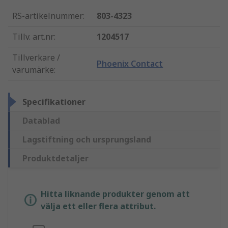
RS-artikelnummer
:
803-4323
Tillv. art.nr
:
1204517
Tillverkare /
Phoenix Contact
varumärke
:
Specifikationer
Datablad
Lagstiftning och ursprungsland
Produktdetaljer
Hitta liknande produkter genom att
välja ett eller flera attribut.