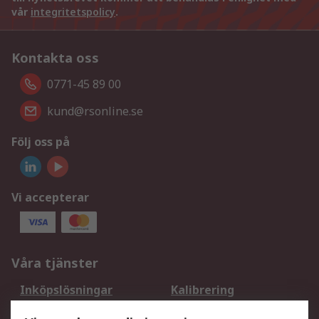
vår
integritetspolicy
.
Kontakta oss
0771-45 89 00
kund@rsonline.se
Följ oss på
Vi accepterar
Våra tjänster
Inköpslösningar
Kalibrering
Utökat sortiment
Oljetestning och analys