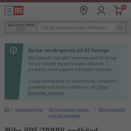
0
Sök efter MPN
Du har omdirigerats till RS Sverige
Elfa-Distrelec har gått samman med RS Group
för att erbjuda dig ett bredare utbud av
produkter, lokal support och bättre tjänster.
Du kan fortfarande se orderhistorik, returnera
produkter och hantera fakturor i ditt
Elfa-
Distrelec account
/
Handverktyg
/
Skruvmejslar, insex-
/
Skruvmejslar
och torxnycklar
Wiha VDE/1000V-godkänd