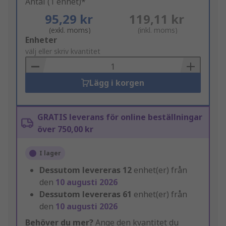
Antal (1 enhet)*
95,29 kr
119,11 kr
(exkl. moms)
(inkl. moms)
Add
Enheter
to
välj eller skriv kvantitet
Basket
Lägg i korgen
GRATIS leverans för online beställningar
över 750,00 kr
I lager
Dessutom levereras
12
enhet(er) från
den
10 augusti 2026
Dessutom levereras
61
enhet(er) från
den
10 augusti 2026
Behöver du mer?
Ange den kvantitet du