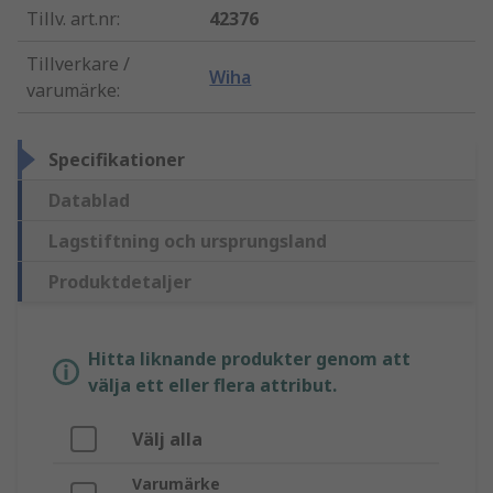
Tillv. art.nr
:
42376
Tillverkare /
Wiha
varumärke
:
Specifikationer
Datablad
Lagstiftning och ursprungsland
Produktdetaljer
Hitta liknande produkter genom att
välja ett eller flera attribut.
Välj alla
Varumärke