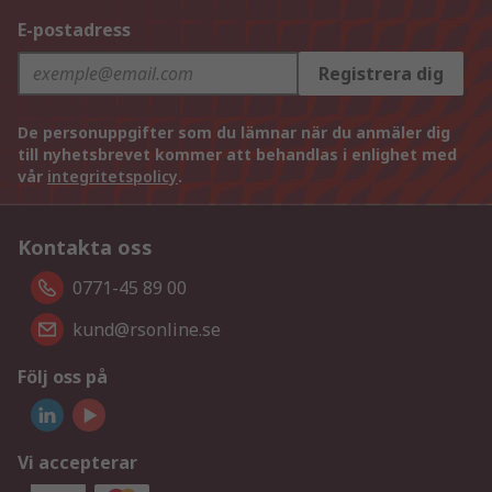
E-postadress
Registrera dig
De personuppgifter som du lämnar när du anmäler dig
till nyhetsbrevet kommer att behandlas i enlighet med
vår
integritetspolicy
.
Kontakta oss
0771-45 89 00
kund@rsonline.se
Följ oss på
Vi accepterar