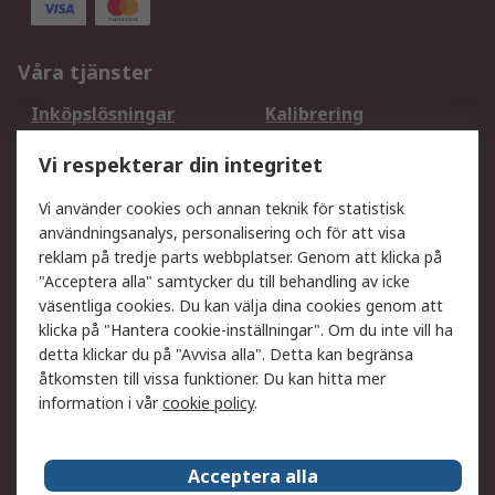
Våra tjänster
Inköpslösningar
Kalibrering
Utökat sortiment
Oljetestning och analys
Vi respekterar din integritet
DesignSpark
Teknisk Support
Ditt lokala säljteam
Exportlösningar
Vi använder cookies och annan teknik för statistisk
användningsanalys, personalisering och för att visa
reklam på tredje parts webbplatser. Genom att klicka på
Support
"Acceptera alla" samtycker du till behandling av icke
Få hjälp
Retur av varor
väsentliga cookies. Du kan välja dina cookies genom att
klicka på "Hantera cookie-inställningar". Om du inte vill ha
Leverans
Spåra din order
detta klickar du på "Avvisa alla". Detta kan begränsa
Begär en fakturakopi
Fördelar med RS-konto
åtkomsten till vissa funktioner. Du kan hitta mer
Betalningsalternativ
Okdo
information i vår
cookie policy
.
Om RS
Acceptera alla
Om RS
Försäljningsvillkor