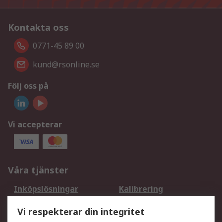
Kontakta oss
0771-45 89 00
kund@rsonline.se
Följ oss på
Vi accepterar
Våra tjänster
Inköpslösningar
Kalibrering
Utökat sortiment
Oljetestning och analys
Vi respekterar din integritet
DesignSpark
Teknisk Support