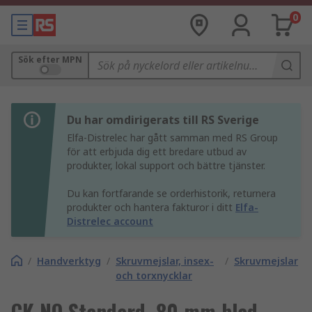
0
Sök efter MPN
Du har omdirigerats till RS Sverige
Elfa-Distrelec har gått samman med RS Group
för att erbjuda dig ett bredare utbud av
produkter, lokal support och bättre tjänster.
Du kan fortfarande se orderhistorik, returnera
produkter och hantera fakturor i ditt
Elfa-
Distrelec account
/
Handverktyg
/
Skruvmejslar, insex-
/
Skruvmejslar
och torxnycklar
CK NO Standard, 80 mm blad