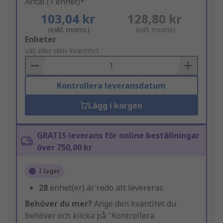
Antal (1 enhet)*
103,04 kr
128,80 kr
(exkl. moms)
(inkl. moms)
Add
Enheter
to
välj eller skriv kvantitet
Basket
Kontrollera leveransdatum
Lägg i korgen
GRATIS leverans för online beställningar
över 750,00 kr
I lager
28
enhet(er) är redo att levereras
Behöver du mer?
Ange den kvantitet du
behöver och klicka på "Kontrollera