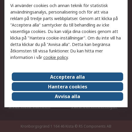
Ditt lokala säljteam
Exportlösningar
Vi använder cookies och annan teknik för statistisk
användningsanalys, personalisering och för att visa
reklam på tredje parts webbplatser. Genom att klicka på
Support
"Acceptera alla" samtycker du till behandling av icke
Få hjälp
Retur av varor
väsentliga cookies. Du kan välja dina cookies genom att
klicka på "Hantera cookie-inställningar". Om du inte vill ha
Leverans
Spåra din order
detta klickar du på "Avvisa alla". Detta kan begränsa
Begär en fakturakopi
Fördelar med RS-konto
åtkomsten till vissa funktioner. Du kan hitta mer
Betalningsalternativ
Okdo
information i vår
cookie policy
.
Om RS
Acceptera alla
Om RS
Försäljningsvillkor
Hantera cookies
Det juridiska
Press Centre
Avvisa alla
Jobba hos RS
ESG
Över hela världen
Våra certificeringar
Kronborgsgränd 1 164 46 Kista
© RS Components AB