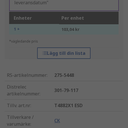
leveransdatum"
Enheter
Per enhet
1 +
103,04 kr
*vägledande pris
Lägg till din lista
RS-artikelnummer
:
275-5448
Distrelec
301-79-117
artikelnummer
:
Tillv. art.nr
:
T4882X1 ESD
Tillverkare /
CK
varumärke
: