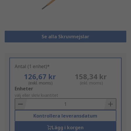
Se alla Skruvmejslar
Antal (1 enhet)*
126,67 kr
158,34 kr
(exkl. moms)
(inkl. moms)
Add
Enheter
to
välj eller skriv kvantitet
Basket
Kontrollera leveransdatum
Lägg i korgen