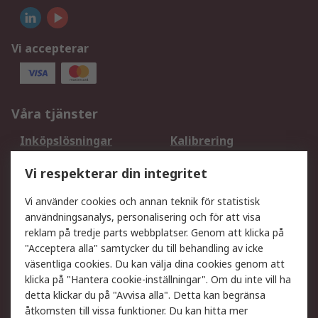
Vi accepterar
Våra tjänster
Inköpslösningar
Kalibrering
Utökat sortiment
Oljetestning och analys
Vi respekterar din integritet
DesignSpark
Teknisk Support
Ditt lokala säljteam
Exportlösningar
Vi använder cookies och annan teknik för statistisk
användningsanalys, personalisering och för att visa
reklam på tredje parts webbplatser. Genom att klicka på
Support
"Acceptera alla" samtycker du till behandling av icke
Få hjälp
Retur av varor
väsentliga cookies. Du kan välja dina cookies genom att
klicka på "Hantera cookie-inställningar". Om du inte vill ha
Leverans
Spåra din order
detta klickar du på "Avvisa alla". Detta kan begränsa
Begär en fakturakopi
Fördelar med RS-konto
åtkomsten till vissa funktioner. Du kan hitta mer