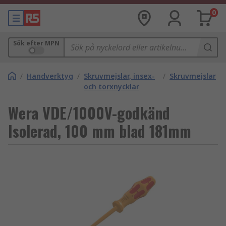
0
Sök efter MPN
/
Handverktyg
/
Skruvmejslar, insex-
/
Skruvmejslar
och torxnycklar
Wera VDE/1000V-godkänd
Isolerad, 100 mm blad 181mm