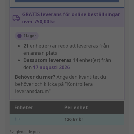
GRATIS leverans för online beställningar
över 750,00 kr
I lager
21
enhet(er) är redo att levereras från
en annan plats
Dessutom levereras
14
enhet(er) från
den
17 augusti 2026
Behöver du mer?
Ange den kvantitet du
behöver och klicka på "Kontrollera
leveransdatum"
Enheter
Per enhet
1 +
126,67 kr
*vägledande pris