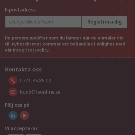
E-postadress
Registrera dig
De personuppgifter som du lämnar när du anmäler dig
till nyhetsbrevet kommer att behandlas i enlighet med
vår
integritetspolicy
.
Kontakta oss
0771-45 89 00
kund@rsonline.se
Följ oss på
Vi accepterar