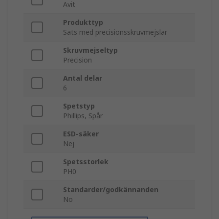
Avit
Produkttyp
Sats med precisionsskruvmejslar
Skruvmejseltyp
Precision
Antal delar
6
Spetstyp
Phillips, Spår
ESD-säker
Nej
Spetsstorlek
PH0
Standarder/godkännanden
No