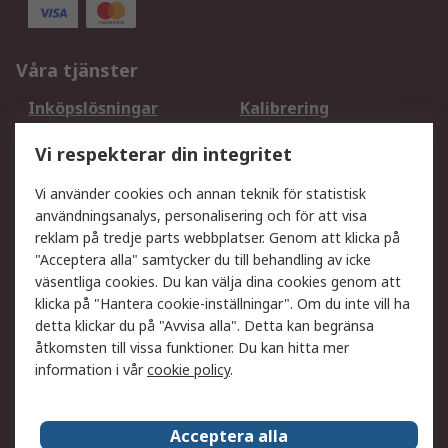
Våra tjänster
Inköpslösningar
Kalibrering
Utökat sortiment
Oljetestning och analys
Vi respekterar din integritet
DesignSpark
Teknisk Support
Ditt lokala säljteam
Exportlösningar
Vi använder cookies och annan teknik för statistisk
användningsanalys, personalisering och för att visa
reklam på tredje parts webbplatser. Genom att klicka på
Support
"Acceptera alla" samtycker du till behandling av icke
Få hjälp
Retur av varor
väsentliga cookies. Du kan välja dina cookies genom att
klicka på "Hantera cookie-inställningar". Om du inte vill ha
Leverans
Spåra din order
detta klickar du på "Avvisa alla". Detta kan begränsa
Begär en fakturakopi
Fördelar med RS-konto
åtkomsten till vissa funktioner. Du kan hitta mer
Betalningsalternativ
Okdo
information i vår
cookie policy
.
Om RS
Acceptera alla