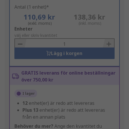
Antal (1 enhet)*
110,69 kr
138,36 kr
(exkl. moms)
(inkl. moms)
Add
Enheter
to
välj eller skriv kvantitet
Basket
Lägg i korgen
GRATIS leverans för online beställningar
över 750,00 kr
I lager
12
enhet(er) är redo att levereras
Plus
13
enhet(er) är redo att levereras
från en annan plats
Behöver du mer?
Ange den kvantitet du