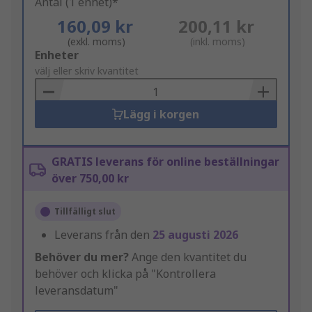
Antal (1 enhet)*
160,09 kr
200,11 kr
(exkl. moms)
(inkl. moms)
Add
Enheter
to
välj eller skriv kvantitet
Basket
Lägg i korgen
GRATIS leverans för online beställningar
över 750,00 kr
Tillfälligt slut
Leverans från den
25 augusti 2026
Behöver du mer?
Ange den kvantitet du
behöver och klicka på "Kontrollera
leveransdatum"