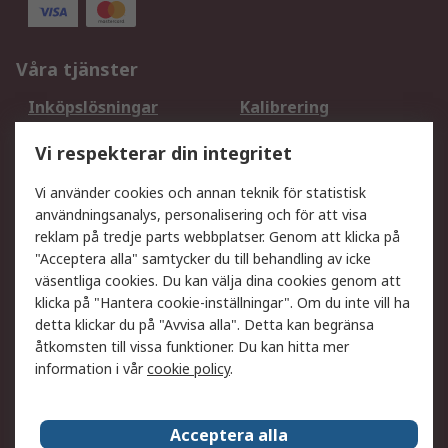
Våra tjänster
Inköpslösningar
Kalibrering
Utökat sortiment
Oljetestning och analys
Vi respekterar din integritet
DesignSpark
Teknisk Support
Ditt lokala säljteam
Exportlösningar
Vi använder cookies och annan teknik för statistisk
användningsanalys, personalisering och för att visa
reklam på tredje parts webbplatser. Genom att klicka på
Support
"Acceptera alla" samtycker du till behandling av icke
Få hjälp
Retur av varor
väsentliga cookies. Du kan välja dina cookies genom att
klicka på "Hantera cookie-inställningar". Om du inte vill ha
Leverans
Spåra din order
detta klickar du på "Avvisa alla". Detta kan begränsa
Begär en fakturakopi
Fördelar med RS-konto
åtkomsten till vissa funktioner. Du kan hitta mer
Betalningsalternativ
Okdo
information i vår
cookie policy
.
Om RS
Acceptera alla