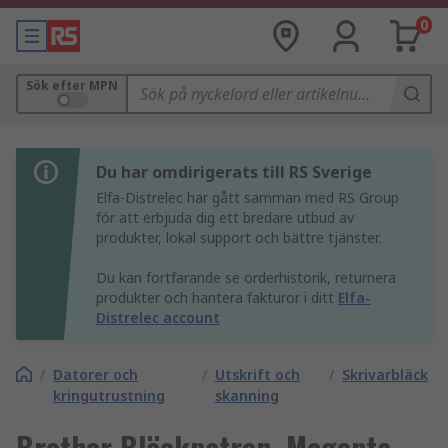
0
Sök efter MPN
Du har omdirigerats till RS Sverige
Elfa-Distrelec har gått samman med RS Group
för att erbjuda dig ett bredare utbud av
produkter, lokal support och bättre tjänster.
Du kan fortfarande se orderhistorik, returnera
produkter och hantera fakturor i ditt
Elfa-
Distrelec account
/
Datorer och
/
Utskrift och
/
Skrivarbläck
kringutrustning
skanning
Brother Bläckpatron, Magenta,