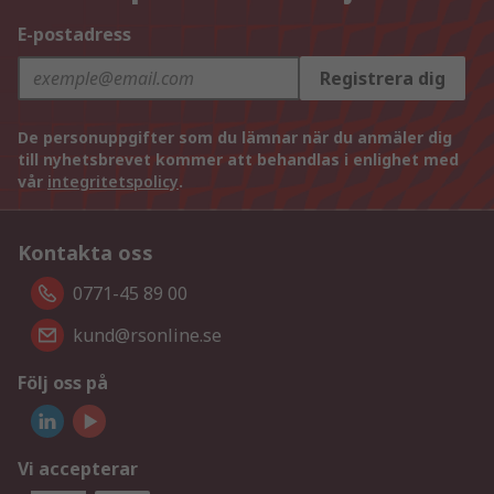
E-postadress
Registrera dig
De personuppgifter som du lämnar när du anmäler dig
till nyhetsbrevet kommer att behandlas i enlighet med
vår
integritetspolicy
.
Kontakta oss
0771-45 89 00
kund@rsonline.se
Följ oss på
Vi accepterar