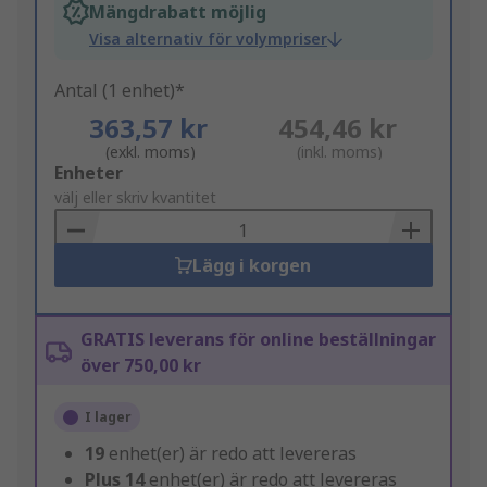
Mängdrabatt möjlig
Visa alternativ för volympriser
Antal (1 enhet)*
363,57 kr
454,46 kr
(exkl. moms)
(inkl. moms)
Add
Enheter
to
välj eller skriv kvantitet
Basket
Lägg i korgen
GRATIS leverans för online beställningar
över 750,00 kr
I lager
19
enhet(er) är redo att levereras
Plus
14
enhet(er) är redo att levereras