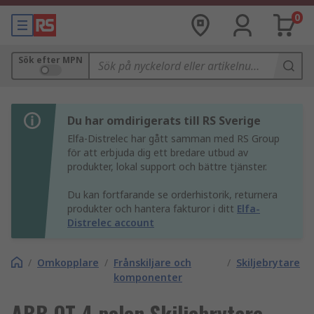
0
Sök efter MPN
Du har omdirigerats till RS Sverige
Elfa-Distrelec har gått samman med RS Group
för att erbjuda dig ett bredare utbud av
produkter, lokal support och bättre tjänster.
Du kan fortfarande se orderhistorik, returnera
produkter och hantera fakturor i ditt
Elfa-
Distrelec account
/
Omkopplare
/
Frånskiljare och
/
Skiljebrytare
komponenter
ABB OT 4 polen Skiljebrytare