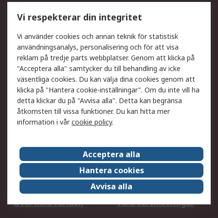
Utökat sortiment
Oljetestning och analys
Vi respekterar din integritet
DesignSpark
Teknisk Support
Ditt lokala säljteam
Exportlösningar
Vi använder cookies och annan teknik för statistisk
användningsanalys, personalisering och för att visa
reklam på tredje parts webbplatser. Genom att klicka på
Support
"Acceptera alla" samtycker du till behandling av icke
Få hjälp
Retur av varor
väsentliga cookies. Du kan välja dina cookies genom att
klicka på "Hantera cookie-inställningar". Om du inte vill ha
Leverans
Spåra din order
detta klickar du på "Avvisa alla". Detta kan begränsa
Begär en fakturakopi
Fördelar med RS-konto
åtkomsten till vissa funktioner. Du kan hitta mer
Betalningsalternativ
Okdo
information i vår
cookie policy
.
Om RS
Acceptera alla
Om RS
Försäljningsvillkor
Hantera cookies
Det juridiska
Press Centre
Avvisa alla
Jobba hos RS
ESG
Över hela världen
Våra certificeringar