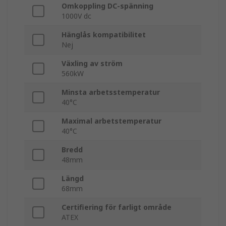
Omkoppling DC-spänning
1000V dc
Hänglås kompatibilitet
Nej
Växling av ström
560kW
Minsta arbetsstemperatur
40°C
Maximal arbetstemperatur
40°C
Bredd
48mm
Längd
68mm
Certifiering för farligt område
ATEX