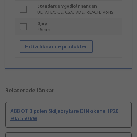
Standarder/godkännanden
UL, ATEX, CE, CSA, VDE, REACH, RoHS
Djup
56mm
Hitta liknande produkter
Relaterade länkar
ABB OT 3 polen Skiljebrytare DIN-skena, IP20
80A 560 kW