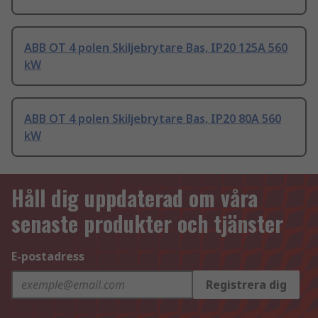
ABB OT 4 polen Skiljebrytare Bas, IP20 125A 560
kW
ABB OT 4 polen Skiljebrytare Bas, IP20 80A 560
kW
Håll dig uppdaterad om våra
senaste produkter och tjänster
E-postadress
Registrera dig