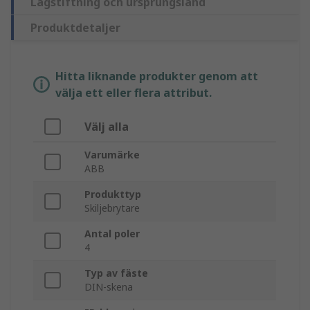
Lagstiftning och ursprungsland
Produktdetaljer
Hitta liknande produkter genom att
välja ett eller flera attribut.
Välj alla
Varumärke
ABB
Produkttyp
Skiljebrytare
Antal poler
4
Typ av fäste
DIN-skena