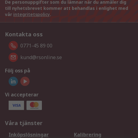
De personuppgifter som du lämnar när du anmäler dig
till nyhetsbrevet kommer att behandlas i enlighet med
vår
integritetspolicy
.
Kontakta oss
0771-45 89 00
kund@rsonline.se
Följ oss på
Vi accepterar
Våra tjänster
Inköpslösningar
Kalibrering