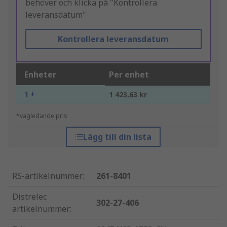
behöver och klicka på "Kontrollera
leveransdatum"
Kontrollera leveransdatum
Enheter
Per enhet
1 +
1 423,63 kr
*vägledande pris
Lägg till din lista
RS-artikelnummer
:
261-8401
Distrelec
302-27-406
artikelnummer
: