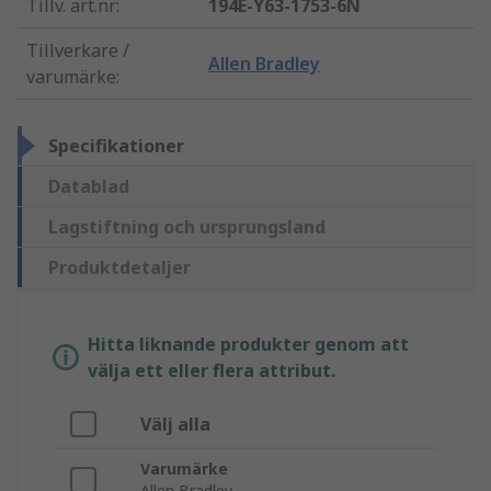
Tillv. art.nr
:
194E-Y63-1753-6N
Tillverkare /
Allen Bradley
varumärke
:
Specifikationer
Datablad
Lagstiftning och ursprungsland
Produktdetaljer
Hitta liknande produkter genom att
välja ett eller flera attribut.
Välj alla
Varumärke
Allen Bradley