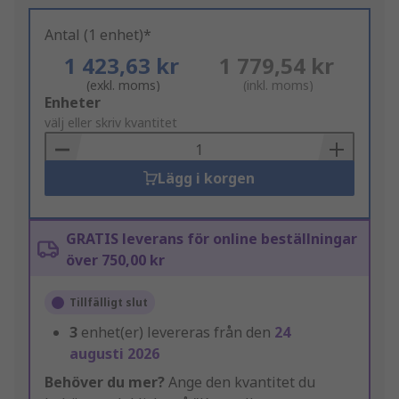
Antal (1 enhet)*
1 423,63 kr
1 779,54 kr
(exkl. moms)
(inkl. moms)
Add
Enheter
to
välj eller skriv kvantitet
Basket
Lägg i korgen
GRATIS leverans för online beställningar
över 750,00 kr
Tillfälligt slut
3
enhet(er) levereras från den
24
augusti 2026
Behöver du mer?
Ange den kvantitet du