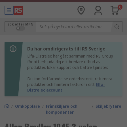
0
Sök efter MPN
Du har omdirigerats till RS Sverige
Elfa-Distrelec har gått samman med RS Group
för att erbjuda dig ett bredare utbud av
produkter, lokal support och bättre tjänster.
Du kan fortfarande se orderhistorik, returnera
produkter och hantera fakturor i ditt
Elfa-
Distrelec account
/
Omkopplare
/
Frånskiljare och
/
Skiljebrytare
komponenter
Allen Bradley 194E 3 polen