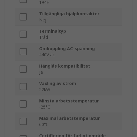
194E
Tillgängliga hjälpkontakter
Nej
Terminaltyp
Tråd
Omkoppling AC-spänning
440V ac
Hänglås kompatibilitet
Ja
Växling av ström
22kW
Minsta arbetsstemperatur
-25°C
Maximal arbetstemperatur
60°C
Certifiering för farligt område