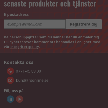
senaste produkter och tjänster
E-postadress
Registrera dig
De personuppgifter som du lämnar när du anmäler dig
till nyhetsbrevet kommer att behandlas i enlighet med
vår
integritetspolicy
.
Kontakta oss
0771-45 89 00
kund@rsonline.se
Följ oss på