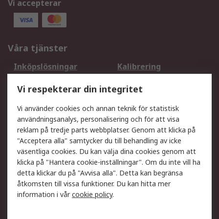
Vi accepterar
Våra tjänster
Inköpslösningar
Kalibrering
Utökat sortiment
Oljetestning och analys
Vi respekterar din integritet
DesignSpark
Teknisk Support
Ditt lokala säljteam
Exportlösningar
Vi använder cookies och annan teknik för statistisk
användningsanalys, personalisering och för att visa
reklam på tredje parts webbplatser. Genom att klicka på
Support
"Acceptera alla" samtycker du till behandling av icke
Få hjälp
Retur av varor
väsentliga cookies. Du kan välja dina cookies genom att
klicka på "Hantera cookie-inställningar". Om du inte vill ha
Leverans
Spåra din order
detta klickar du på "Avvisa alla". Detta kan begränsa
Begär en fakturakopi
Fördelar med RS-konto
åtkomsten till vissa funktioner. Du kan hitta mer
Betalningsalternativ
Okdo
information i vår
cookie policy
.
Om RS