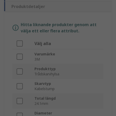
Produktdetaljer
Hitta liknande produkter genom att
välja ett eller flera attribut.
Välj alla
Varumärke
3M
Produkttyp
Trådskarvhylsa
Skarvtyp
Kabelstump
Total längd
24.1mm
Diameter