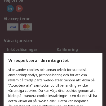
Följ oss på
Vi accepterar
Våra tjänster
Inköpslösningar
Kalibrering
Utökat sortiment
Oljetestning och analys
Vi respekterar din integritet
DesignSpark
Teknisk Support
Ditt lokala säljteam
Exportlösningar
Vi använder cookies och annan teknik för statistisk
användningsanalys, personalisering och för att visa
reklam på tredje parts webbplatser. Genom att klicka på
Support
"Acceptera alla" samtycker du till behandling av icke
Få hjälp
Retur av varor
väsentliga cookies. Du kan välja dina cookies genom att
klicka på "Hantera cookie-inställningar". Om du inte vill ha
Leverans
Spåra din order
detta klickar du på "Avvisa alla". Detta kan begränsa
Begär en fakturakopi
Fördelar med RS-konto