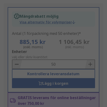
Mängdrabatt möjlig
Visa alternativ för volympriser
Antal (1 förpackning med 50 enheter)*
885,15 kr
1 106,45 kr
(exkl. moms)
(inkl. moms)
Add
Enheter
to
välj eller skriv kvantitet
Basket
Kontrollera leveransdatum
Lägg i korgen
GRATIS leverans för online beställningar
över 750,00 kr