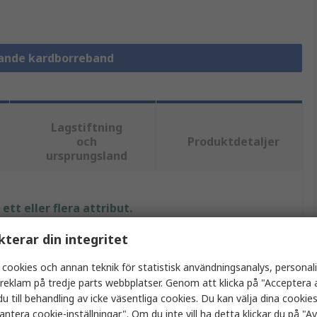
ftande kardborreband
Lagstiftning
och
Produktdetaljer
ursprungsland
tt eller flera attribut.
kterar din integritet
Värde
 cookies och annan teknik för statistisk användningsanalys, personal
Velcro
a reklam på tredje parts webbplatser. Genom att klicka på "Acceptera a
u till behandling av icke väsentliga cookies. Du kan välja dina cooki
Återslutbart fäste
antera cookie-inställningar". Om du inte vill ha detta klickar du på "Avv