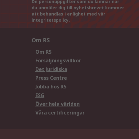
De personuppgifter som du lämnar när
du anmäler dig till nyhetsbrevet kommer
att behandlas i enlighet med vår
integritetspolicy
.
Om RS
Om RS
Försäljningsvillkor
Det juridiska
Press Centre
Jobba hos RS
ESG
Över hela världen
Våra certificeringar