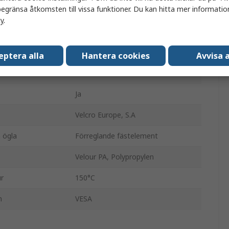
egränsa åtkomsten till vissa funktioner. Du kan hitta mer information
13mm
cy
.
200mm
13mm
eptera alla
Hantera cookies
Avvisa a
Blå
Ja
Velcro Europe, S.A
 ögla
Förreglande fästelement
Velour PA, Polypropylen
r
150°C
n
VESA