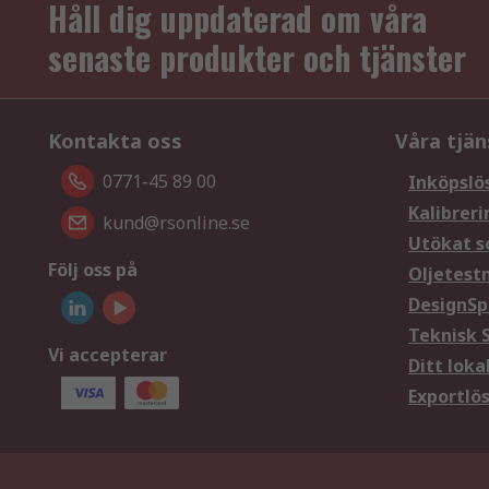
Håll dig uppdaterad om våra
senaste produkter och tjänster
Kontakta oss
Våra tjän
0771-45 89 00
Inköpslö
Kalibreri
kund@rsonline.se
Utökat s
Följ oss på
Oljetest
DesignSp
Teknisk 
Vi accepterar
Ditt loka
Exportlö