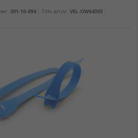
mer
:
301-10-094
Tillv. art.nr
:
VEL-OW64303