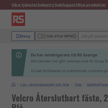
Våra tjänster
Industry hub
Support
Nya produkter
Meny
Sök efter MPN
Du har omdirigerats till RS Sverige
Elfa-Distrelec har gått samman med RS Group för 
Du kan fortfarande se orderhistorik, returnera pr
/
Lim, tätningsmedel och tejp
/
Tejp
/
Självhäftan
Velcro Återslutbart fäste
Blå