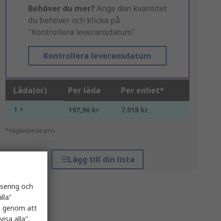
Behöver du mer?
Ange den kvantitet
du behöver och klicka på
"Kontrollera leveransdatum"
Kontrollera leveransdatum
Låda(or)
Per låda
Per enhet*
1 +
197,96 kr
7,918 kr
*vägledande pris
Lägg till din lista
isering och
lla"
es genom att
isa alla".