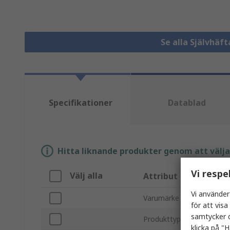
Se alla Självhä
Specifikationer
Datablad
Hitta liknande produkter genom att välja e
Vi respe
Välj alla
Attribut
Vi använder
Varumärke
för att vis
samtycker d
Produkttyp
klicka på "H