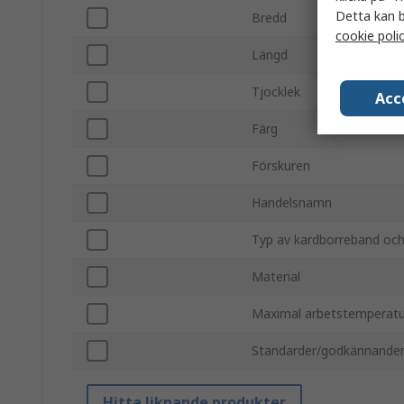
Detta kan b
Bredd
cookie poli
Längd
Tjocklek
Acc
Färg
Förskuren
Handelsnamn
Typ av kardborreband och
Material
Maximal arbetstemperatu
Standarder/godkännande
Hitta liknande produkter