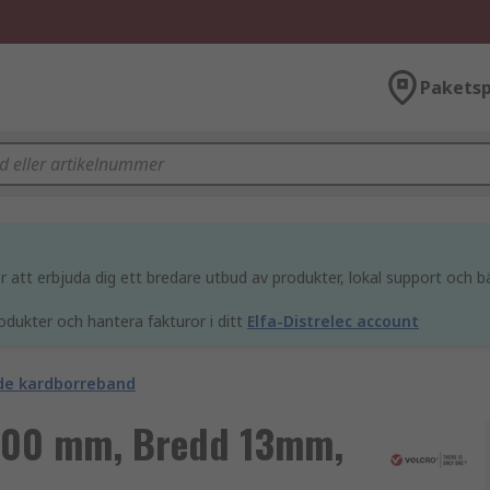
Paketsp
att erbjuda dig ett bredare utbud av produkter, lokal support och bä
odukter och hantera fakturor i ditt
Elfa-Distrelec account
de kardborreband
, 200 mm, Bredd 13mm,