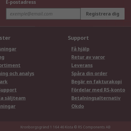
E-postadress
Registrera dig
ster
Support
sningar
Få hjälp
ng
Retur av varor
ortiment
Leverans
ning och analys
Spåra din order
ark
Begär en fakturakopi
Support
Fördelar med RS-konto
la säljteam
Betalningsalternativ
sningar
Okdo
Kronborgsgränd 1 164 46 Kista
© RS Components AB