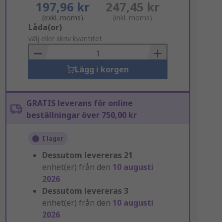
197,96 kr
247,45 kr
(exkl. moms)
(inkl. moms)
Add
Låda(or)
to
välj eller skriv kvantitet
Basket
Lägg i korgen
GRATIS leverans för online
beställningar över 750,00 kr
I lager
Dessutom levereras
21
enhet(er) från den
10 augusti
2026
Dessutom levereras
3
enhet(er) från den
10 augusti
2026