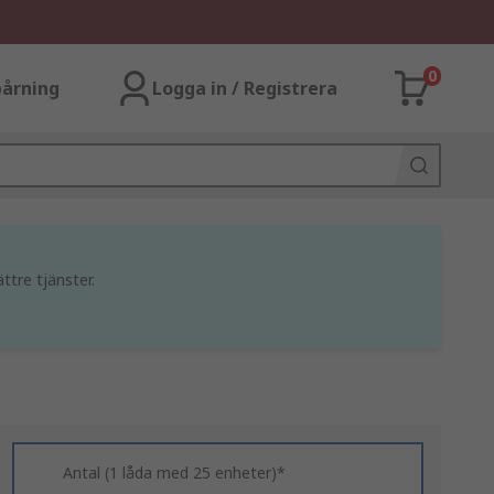
0
årning
Logga in / Registrera
ttre tjänster.
Antal (1 låda med 25 enheter)*