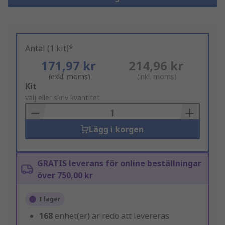
Antal (1 kit)*
171,97 kr
214,96 kr
(exkl. moms)
(inkl. moms)
Add
Kit
to
välj eller skriv kvantitet
Basket
Lägg i korgen
GRATIS leverans för online beställningar
över 750,00 kr
I lager
168
enhet(er) är redo att levereras