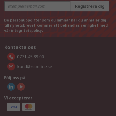
Registrera dig
De personuppgifter som du lämnar när du anmäler dig
till nyhetsbrevet kommer att behandlas i enlighet med
vår
integritetspolicy
.
Kontakta oss
0771-45 89 00
kund@rsonline.se
Följ oss på
Vi accepterar