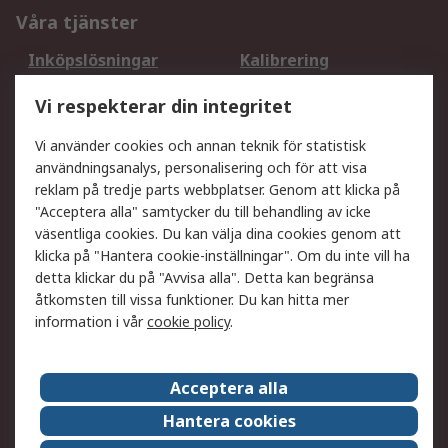
Våra tjänster
Inköpslösningar
Kalibrering
Utökat sortiment
Oljetestning och analys
Vi respekterar din integritet
DesignSpark
Teknisk Support
Ditt lokala säljteam
Exportlösningar
Vi använder cookies och annan teknik för statistisk
användningsanalys, personalisering och för att visa
reklam på tredje parts webbplatser. Genom att klicka på
Support
"Acceptera alla" samtycker du till behandling av icke
Få hjälp
Retur av varor
väsentliga cookies. Du kan välja dina cookies genom att
klicka på "Hantera cookie-inställningar". Om du inte vill ha
Leverans
Spåra din order
detta klickar du på "Avvisa alla". Detta kan begränsa
Begär en fakturakopi
Fördelar med RS-konto
åtkomsten till vissa funktioner. Du kan hitta mer
Betalningsalternativ
Okdo
information i vår
cookie policy
.
Om RS
Acceptera alla
Om RS
Försäljningsvillkor
Hantera cookies
Det juridiska
Press Centre