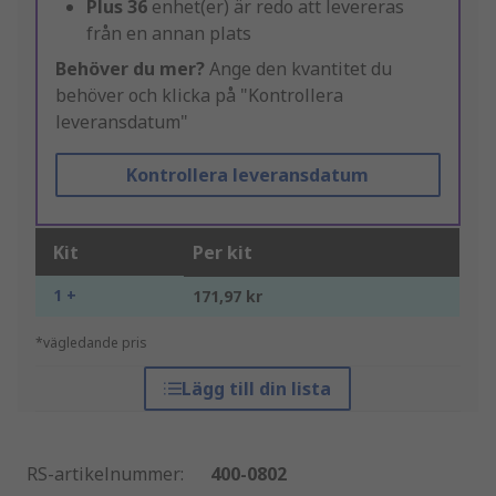
Plus
36
enhet(er) är redo att levereras
från en annan plats
Behöver du mer?
Ange den kvantitet du
behöver och klicka på "Kontrollera
leveransdatum"
Kontrollera leveransdatum
Kit
Per kit
1 +
171,97 kr
*vägledande pris
Lägg till din lista
RS-artikelnummer
:
400-0802