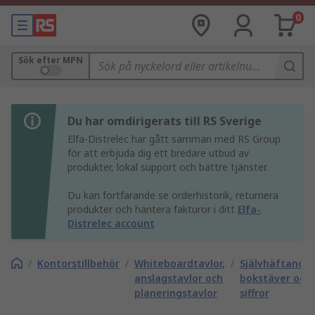
0
Sök efter MPN
Du har omdirigerats till RS Sverige
Elfa-Distrelec har gått samman med RS Group
för att erbjuda dig ett bredare utbud av
produkter, lokal support och bättre tjänster.
Du kan fortfarande se orderhistorik, returnera
produkter och hantera fakturor i ditt
Elfa-
Distrelec account
/
Kontorstillbehör
/
Whiteboardtavlor,
/
Självhäftande
anslagstavlor och
bokstäver och
planeringstavlor
siffror