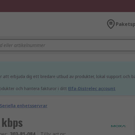
Paketsp
att erbjuda dig ett bredare utbud av produkter, lokal support och bä
odukter och hantera fakturor i ditt
Elfa-Distrelec account
Seriella enhetsservrar
 kbps
mer
:
303-81-084
Tillv. art.nr
: