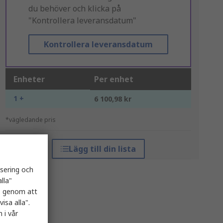
du behöver och klicka på
"Kontrollera leveransdatum"
Kontrollera leveransdatum
Enheter
Per enhet
1 +
6 100,98 kr
*vägledande pris
Lägg till din lista
isering och
lla"
es genom att
isa alla".
 i vår