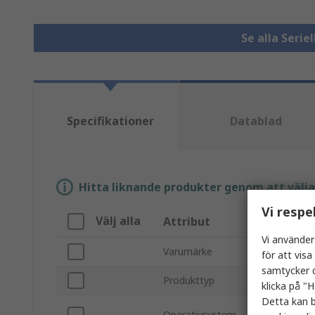
Se alla Serie
Specifikationer
Datablad
Hitta liknande produkter genom att välja e
Vi respe
Välj alla
Attribut
V
Vi använder
Varumärke
M
för att vis
samtycker d
Produkttyp
E
klicka på "H
Detta kan b
W
Operativsystem