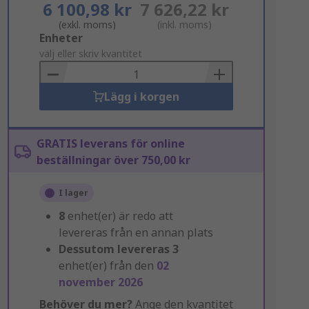
6 100,98 kr
7 626,22 kr
(exkl. moms)
(inkl. moms)
Add
Enheter
to
välj eller skriv kvantitet
Basket
Lägg i korgen
GRATIS leverans för online
beställningar över 750,00 kr
I lager
8
enhet(er) är redo att
levereras från en annan plats
Dessutom levereras
3
enhet(er) från den
02
november 2026
Behöver du mer?
Ange den kvantitet