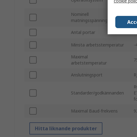
cookie poli
R
Nominell
1
matningsspänning
Acc
Antal portar
2
Minsta arbetsstemperatur
-
Maximal
7
arbetstemperatur
Anslutningsport
R
R
Standarder/godkännanden
E
f
Maximal Baud-frekvens
9
Hitta liknande produkter