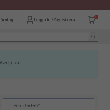
0
årning
Logga in / Registrera
ttre tjänster.
Antal (1 enhet)*