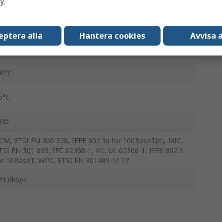
cy
.
2/2016/2019 (x64), Windows Server 2022,, Windows XP
2 to 48 V dc
eptera alla
Hantera cookies
Avvisa a
40°C
5°C
J45
CM, ETSI EN 300 328, IEEE 802.3u for 100BaseT(X), MIC,
TSI EN 301 893, IEC 62368-1, KC, UL 62368-1, IEEE 802.3
or 10BaseT, WPC, ETSI EN 301489-1/-17
21.6kbps