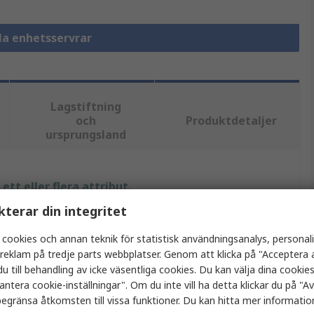
lla enhetsservrar
Lagstiftning
och
Produktdetaljer
ursprungsland
tt eller flera attribut.
kterar din integritet
ärde
 cookies och annan teknik för statistisk användningsanalys, personal
OXA
a reklam på tredje parts webbplatser. Genom att klicka på "Acceptera a
u till behandling av icke väsentliga cookies. Du kan välja dina cooki
nhetsserver
antera cookie-inställningar". Om du inte vill ha detta klickar du på "Avv
egränsa åtkomsten till vissa funktioner. Du kan hitta mer information
indows 95/98/ME/NT/2000, Windows 2008 R2/2012/2012