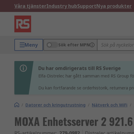
Våra tjänster
Industry hub
Support
Nya produkter
Meny
Sök efter MPN
Du har omdirigerats till RS Sverige
Elfa-Distrelec har gått samman med RS Group för 
Du kan fortfarande se orderhistorik, returnera pr
/
Datorer och kringutrustning
/
Nätverk och WiFi
/
MOXA Enhetsserver 2 921.6
RS-artikelnummer
:
279-0982
Distrelec artikelnum