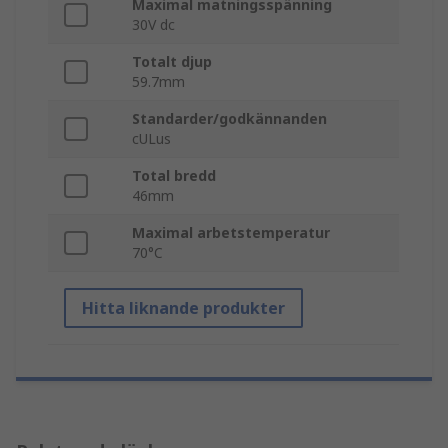
Maximal matningsspänning
30V dc
Totalt djup
59.7mm
Standarder/godkännanden
cULus
Total bredd
46mm
Maximal arbetstemperatur
70°C
Hitta liknande produkter