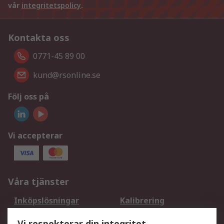
vår
integritetspolicy
.
Kontakta oss
0771-45 89 00
kund@rsonline.se
Följ oss på
Vi accepterar
Våra tjänster
Inköpslösningar
Kalibrering
Utökat sortiment
Oljetestning och analys
Vi respekterar din integritet