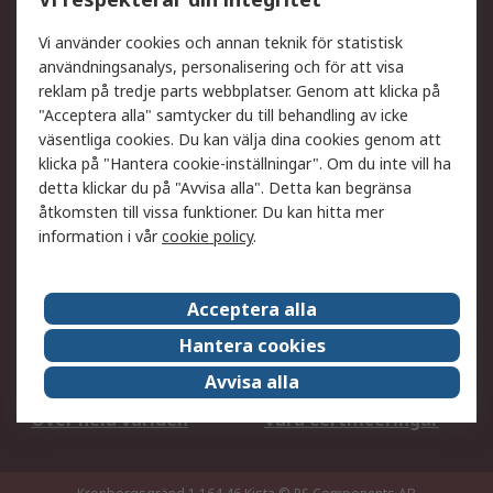
DesignSpark
Teknisk Support
Ditt lokala säljteam
Exportlösningar
Vi använder cookies och annan teknik för statistisk
användningsanalys, personalisering och för att visa
reklam på tredje parts webbplatser. Genom att klicka på
Support
"Acceptera alla" samtycker du till behandling av icke
Få hjälp
Retur av varor
väsentliga cookies. Du kan välja dina cookies genom att
klicka på "Hantera cookie-inställningar". Om du inte vill ha
Leverans
Spåra din order
detta klickar du på "Avvisa alla". Detta kan begränsa
Begär en fakturakopi
Fördelar med RS-konto
åtkomsten till vissa funktioner. Du kan hitta mer
Betalningsalternativ
Okdo
information i vår
cookie policy
.
Om RS
Acceptera alla
Om RS
Försäljningsvillkor
Hantera cookies
Det juridiska
Press Centre
Avvisa alla
Jobba hos RS
ESG
Över hela världen
Våra certificeringar