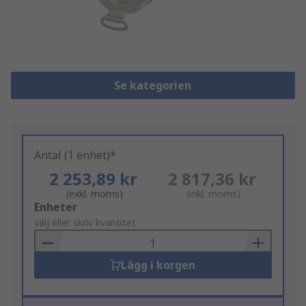
Se kategorien
Antal (1 enhet)*
2 253,89 kr
2 817,36 kr
(exkl. moms)
(inkl. moms)
Add
Enheter
to
välj eller skriv kvantitet
Basket
Lägg i korgen