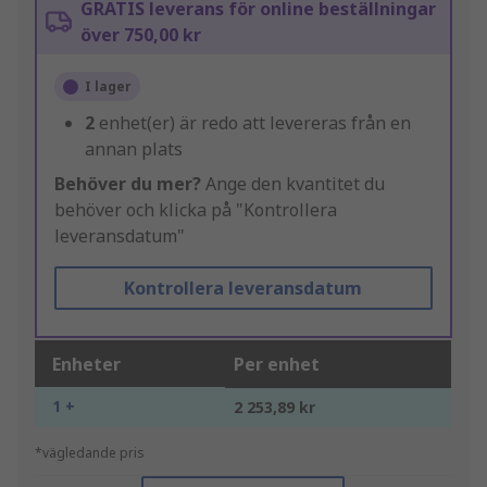
GRATIS leverans för online beställningar
över 750,00 kr
I lager
2
enhet(er) är redo att levereras från en
annan plats
Behöver du mer?
Ange den kvantitet du
behöver och klicka på "Kontrollera
leveransdatum"
Kontrollera leveransdatum
Enheter
Per enhet
1 +
2 253,89 kr
*vägledande pris