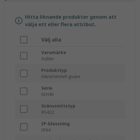
Hitta liknande produkter genom att
välja ett eller flera attribut.
Välj alla
Varumärke
Kubler
Produkttyp
Inkrementell givare
Serie
KIH40
Gränssnittstyp
RS422
IP-klassning
IP64