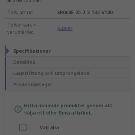
artikelnummer
:
Tillv. art.nr
:
SR060E-25-2-3-132-V100
Tillverkare /
Kubler
varumärke
:
Specifikationer
Datablad
Lagstiftning och ursprungsland
Produktdetaljer
Hitta liknande produkter genom att
välja ett eller flera attribut.
Välj alla