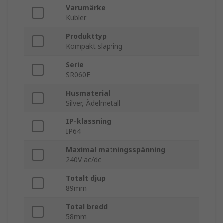
Varumärke
Kubler
Produkttyp
Kompakt släpring
Serie
SR060E
Husmaterial
Silver, Ädelmetall
IP-klassning
IP64
Maximal matningsspänning
240V ac/dc
Totalt djup
89mm
Total bredd
58mm