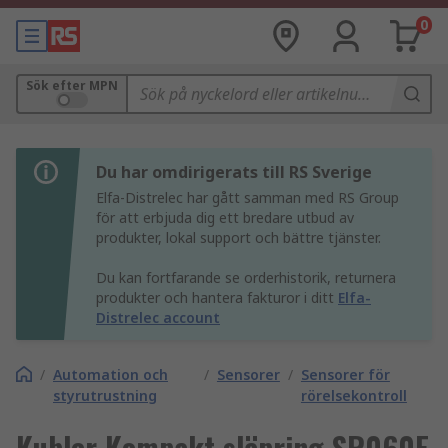
0
Sök efter MPN
Du har omdirigerats till RS Sverige
Elfa-Distrelec har gått samman med RS Group
för att erbjuda dig ett bredare utbud av
produkter, lokal support och bättre tjänster.
Du kan fortfarande se orderhistorik, returnera
produkter och hantera fakturor i ditt
Elfa-
Distrelec account
/
Automation och
/
Sensorer
/
Sensorer för
styrutrustning
rörelsekontroll
Kubler Kompakt släpring SR060E