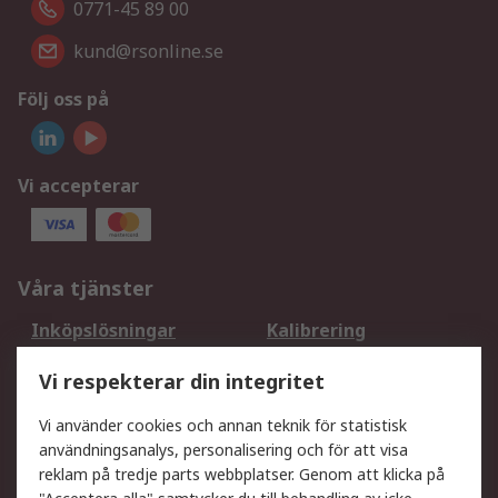
0771-45 89 00
kund@rsonline.se
Följ oss på
Vi accepterar
Våra tjänster
Inköpslösningar
Kalibrering
Utökat sortiment
Oljetestning och analys
Vi respekterar din integritet
DesignSpark
Teknisk Support
Ditt lokala säljteam
Exportlösningar
Vi använder cookies och annan teknik för statistisk
användningsanalys, personalisering och för att visa
reklam på tredje parts webbplatser. Genom att klicka på
Support