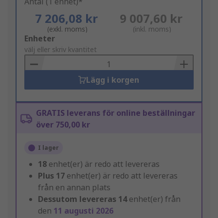
Antal (1 enhet)*
7 206,08 kr
9 007,60 kr
(exkl. moms)
(inkl. moms)
Add
Enheter
to
välj eller skriv kvantitet
Basket
Lägg i korgen
GRATIS leverans för online beställningar
över 750,00 kr
I lager
18
enhet(er) är redo att levereras
Plus
17
enhet(er) är redo att levereras
från en annan plats
Dessutom levereras
14
enhet(er) från
den
11 augusti 2026