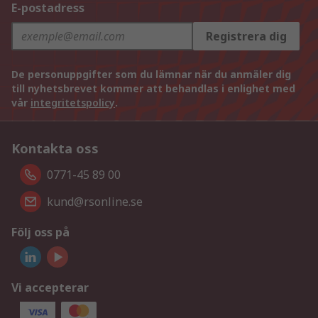
E-postadress
Registrera dig
De personuppgifter som du lämnar när du anmäler dig
till nyhetsbrevet kommer att behandlas i enlighet med
vår
integritetspolicy
.
Kontakta oss
0771-45 89 00
kund@rsonline.se
Följ oss på
Vi accepterar