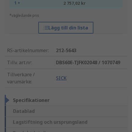
1 +
2 757,02 kr
*vägledande pris
Lägg till din lista
RS-artikelnummer
:
212-5643
Tillv. art.nr
:
DBS60E-TJFK02048 / 1070749
Tillverkare /
SICK
varumärke
:
Specifikationer
Datablad
Lagstiftning och ursprungsland