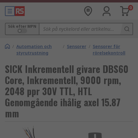
0
Sök efter MPN
/
Automation och
/
Sensorer
/
Sensorer för
styrutrustning
rörelsekontroll
SICK Inkrementell givare DBS60
Core, Inkrementell, 9000 rpm,
2048 ppr 30V TTL, HTL
Genomgående ihålig axel 15.87
mm