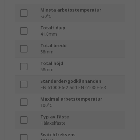
Minsta arbetsstemperatur
-30°C
Totalt djup
41.8mm
Total bredd
58mm
Total höjd
58mm
Standarder/godkännanden
EN 61000-6-2 and EN 61000-6-3
Maximal arbetstemperatur
100°C
Typ av fäste
Hålaxelfäste
Switchfrekvens