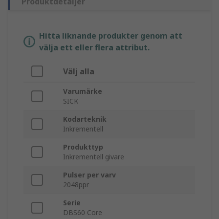
Produktdetaljer
Hitta liknande produkter genom att
välja ett eller flera attribut.
Välj alla
Varumärke
SICK
Kodarteknik
Inkrementell
Produkttyp
Inkrementell givare
Pulser per varv
2048ppr
Serie
DBS60 Core