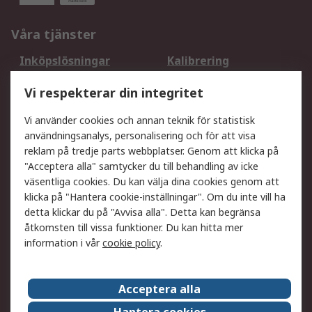
Våra tjänster
Inköpslösningar
Kalibrering
Utökat sortiment
Oljetestning och analys
Vi respekterar din integritet
DesignSpark
Teknisk Support
Ditt lokala säljteam
Exportlösningar
Vi använder cookies och annan teknik för statistisk
användningsanalys, personalisering och för att visa
reklam på tredje parts webbplatser. Genom att klicka på
Support
"Acceptera alla" samtycker du till behandling av icke
Få hjälp
Retur av varor
väsentliga cookies. Du kan välja dina cookies genom att
klicka på "Hantera cookie-inställningar". Om du inte vill ha
Leverans
Spåra din order
detta klickar du på "Avvisa alla". Detta kan begränsa
Begär en fakturakopi
Fördelar med RS-konto
åtkomsten till vissa funktioner. Du kan hitta mer
Betalningsalternativ
Okdo
information i vår
cookie policy
.
Om RS
Acceptera alla
Om RS
Försäljningsvillkor
Hantera cookies