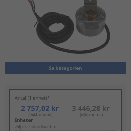
Se kategorien
Antal (1 enhet)*
2 757,02 kr
3 446,28 kr
(exkl. moms)
(inkl. moms)
Add
Enheter
to
välj eller skriv kvantitet