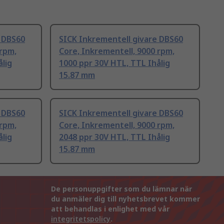
e DBS60
SICK Inkrementell givare DBS60
 rpm,
Core, Inkrementell, 9000 rpm,
ålig
1000 ppr 30V HTL, TTL Ihålig
15.87 mm
e DBS60
SICK Inkrementell givare DBS60
 rpm,
Core, Inkrementell, 9000 rpm,
ålig
2048 ppr 30V HTL, TTL Ihålig
15.87 mm
De personuppgifter som du lämnar när
du anmäler dig till nyhetsbrevet kommer
att behandlas i enlighet med vår
integritetspolicy
.