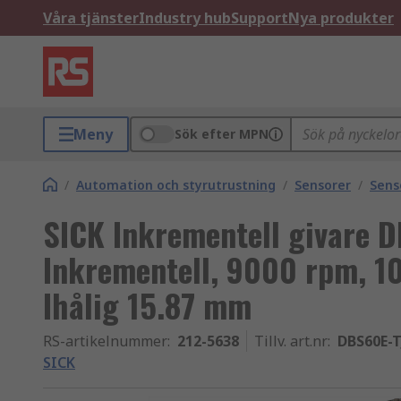
Våra tjänster
Industry hub
Support
Nya produkter
Meny
Sök efter MPN
/
Automation och styrutrustning
/
Sensorer
/
Sens
SICK Inkrementell givare 
Inkrementell, 9000 rpm, 1
Ihålig 15.87 mm
RS-artikelnummer
:
212-5638
Tillv. art.nr
:
DBS60E-T
SICK