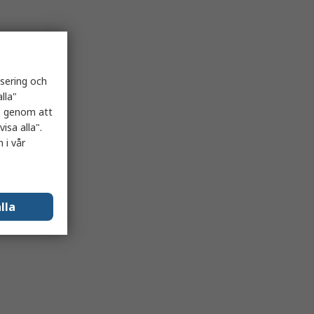
isering och
lla"
es genom att
isa alla".
 i vår
lla