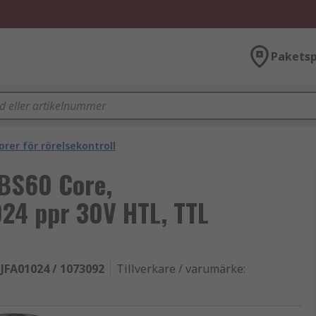
Paketsp
orer för rörelsekontroll
DBS60 Core,
024 ppr 30V HTL, TTL
JFA01024 / 1073092
Tillverkare / varumärke
: