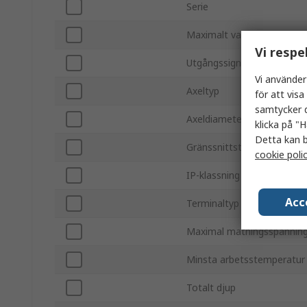
Serie
Maximalt varvtal
Vi respe
Utgångssignaltyp
Vi använder
Axeltyp
för att vis
samtycker d
Axeldiameter
klicka på "H
Detta kan b
Gränssnittstyp
cookie poli
IP-klassning
Acc
Terminaltyp
Maximal matningsspännin
Minsta arbetsstemperatur
Totalt djup