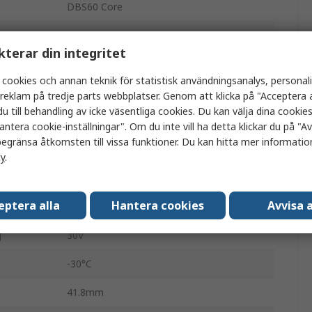
DBS60 Core
9000rpm
kterar din integritet
HTL, TTL
 cookies och annan teknik för statistisk användningsanalys, personal
Ihålig
a reklam på tredje parts webbplatser. Genom att klicka på "Acceptera a
u till behandling av icke väsentliga cookies. Du kan välja dina cooki
15.87mm
antera cookie-inställningar". Om du inte vill ha detta klickar du på "Avv
egränsa åtkomsten till vissa funktioner. Du kan hitta mer information
HTL
cy
.
IP65
eptera alla
Hantera cookies
Avvisa a
Plug-in
g
30V
-30°C
41.8mm