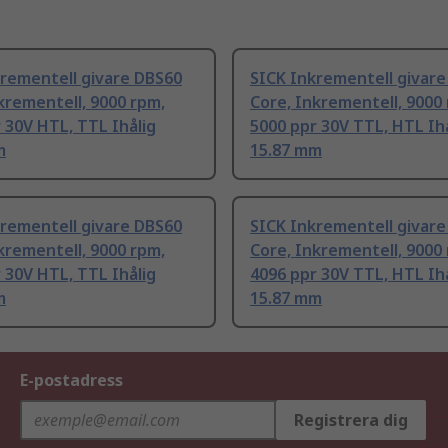
krementell givare DBS60
SICK Inkrementell givar
krementell, 9000 rpm,
Core, Inkrementell, 9000
 30V HTL, TTL Ihålig
5000 ppr 30V TTL, HTL Ih
m
15.87 mm
krementell givare DBS60
SICK Inkrementell givar
krementell, 9000 rpm,
Core, Inkrementell, 9000
 30V HTL, TTL Ihålig
4096 ppr 30V TTL, HTL Ih
m
15.87 mm
E-postadress
Registrera dig