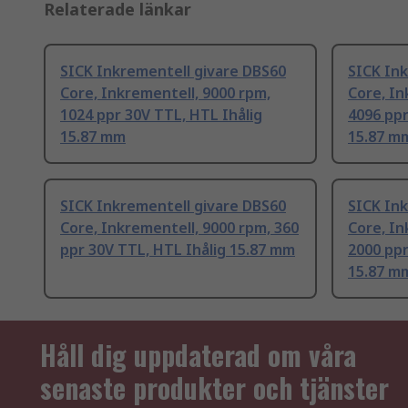
Relaterade länkar
SICK Inkrementell givare DBS60
SICK In
Core, Inkrementell, 9000 rpm,
Core, In
1024 ppr 30V TTL, HTL Ihålig
4096 ppr
15.87 mm
15.87 m
SICK Inkrementell givare DBS60
SICK In
Core, Inkrementell, 9000 rpm, 360
Core, In
ppr 30V TTL, HTL Ihålig 15.87 mm
2000 ppr
15.87 m
Håll dig uppdaterad om våra
senaste produkter och tjänster