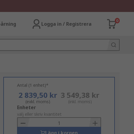
0
årning
Logga in / Registrera
Antal (1 enhet)*
2 839,50 kr
3 549,38 kr
(exkl. moms)
(inkl. moms)
Add
Enheter
to
välj eller skriv kvantitet
Basket
Lägg i korgen