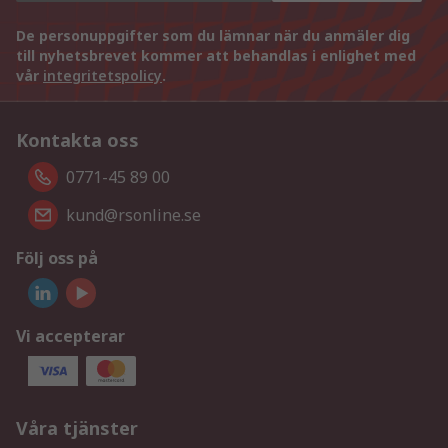
De personuppgifter som du lämnar när du anmäler dig
till nyhetsbrevet kommer att behandlas i enlighet med
vår
integritetspolicy
.
Kontakta oss
0771-45 89 00
kund@rsonline.se
Följ oss på
Vi accepterar
Våra tjänster