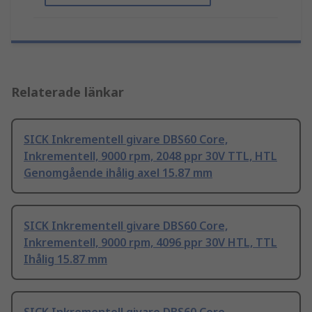
Relaterade länkar
SICK Inkrementell givare DBS60 Core,
Inkrementell, 9000 rpm, 2048 ppr 30V TTL, HTL
Genomgående ihålig axel 15.87 mm
SICK Inkrementell givare DBS60 Core,
Inkrementell, 9000 rpm, 4096 ppr 30V HTL, TTL
Ihålig 15.87 mm