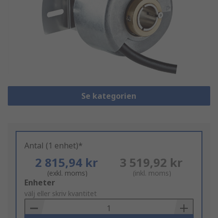
Se kategorien
Antal (1 enhet)*
2 815,94 kr
3 519,92 kr
(exkl. moms)
(inkl. moms)
Add
Enheter
to
välj eller skriv kvantitet
Basket