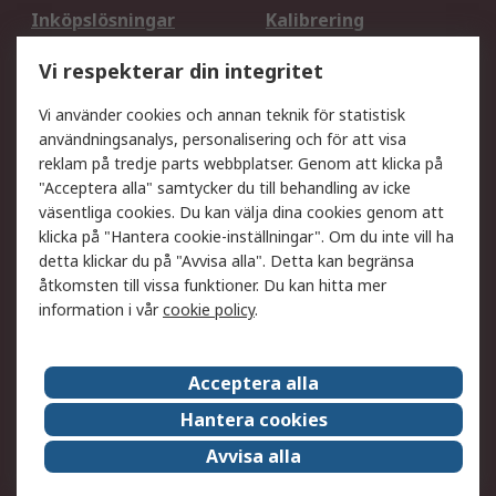
Inköpslösningar
Kalibrering
Utökat sortiment
Oljetestning och analys
Vi respekterar din integritet
DesignSpark
Teknisk Support
Ditt lokala säljteam
Exportlösningar
Vi använder cookies och annan teknik för statistisk
användningsanalys, personalisering och för att visa
reklam på tredje parts webbplatser. Genom att klicka på
Support
"Acceptera alla" samtycker du till behandling av icke
Få hjälp
Retur av varor
väsentliga cookies. Du kan välja dina cookies genom att
klicka på "Hantera cookie-inställningar". Om du inte vill ha
Leverans
Spåra din order
detta klickar du på "Avvisa alla". Detta kan begränsa
Begär en fakturakopi
Fördelar med RS-konto
åtkomsten till vissa funktioner. Du kan hitta mer
Betalningsalternativ
Okdo
information i vår
cookie policy
.
Om RS
Acceptera alla
Om RS
Försäljningsvillkor
Hantera cookies
Det juridiska
Press Centre
Avvisa alla
Jobba hos RS
ESG
Över hela världen
Våra certificeringar