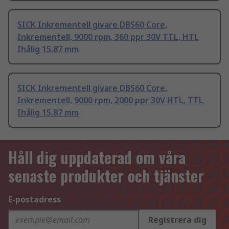
SICK Inkrementell givare DBS60 Core,
Inkrementell, 9000 rpm, 360 ppr 30V TTL, HTL
Ihålig 15.87 mm
SICK Inkrementell givare DBS60 Core,
Inkrementell, 9000 rpm, 2000 ppr 30V HTL, TTL
Ihålig 15.87 mm
Håll dig uppdaterad om våra
senaste produkter och tjänster
E-postadress
Registrera dig