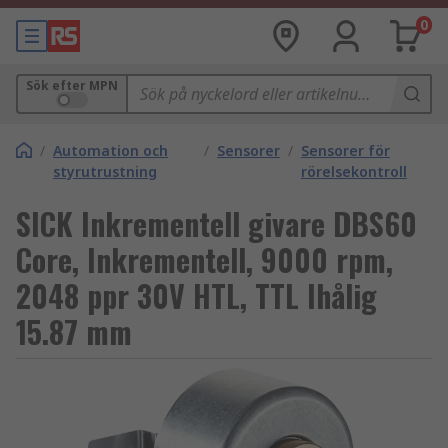
0
Sök efter MPN
/
Automation och
/
Sensorer
/
Sensorer för
styrutrustning
rörelsekontroll
SICK Inkrementell givare DBS60
Core, Inkrementell, 9000 rpm,
2048 ppr 30V HTL, TTL Ihålig
15.87 mm