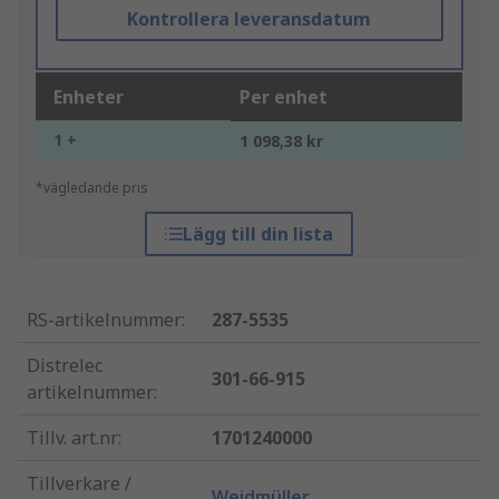
Kontrollera leveransdatum
Enheter
Per enhet
1 +
1 098,38 kr
*vägledande pris
Lägg till din lista
RS-artikelnummer
:
287-5535
Distrelec
301-66-915
artikelnummer
:
Tillv. art.nr
:
1701240000
Tillverkare /
Weidmüller