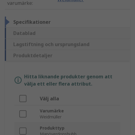
varumärke
:
Specifikationer
Datablad
Lagstiftning och ursprungsland
Produktdetaljer
Hitta liknande produkter genom att
välja ett eller flera attribut.
Välj alla
Varumärke
Weidmüller
Produkttyp
Manöverdonshubb