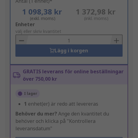
Antal (1 enhet)*
1 098,38 kr
1 372,98 kr
(exkl. moms)
(inkl. moms)
Add
Enheter
to
välj eller skriv kvantitet
Basket
Lägg i korgen
GRATIS leverans för online beställningar
över 750,00 kr
I lager
1
enhet(er) är redo att levereras
Behöver du mer?
Ange den kvantitet du
behöver och klicka på "Kontrollera
leveransdatum"