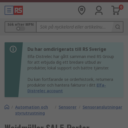
0
Sök efter MPN
Du har omdirigerats till RS Sverige
Elfa-Distrelec har gått samman med RS Group
för att erbjuda dig ett bredare utbud av
produkter, lokal support och bättre tjänster.
Du kan fortfarande se orderhistorik, returnera
produkter och hantera fakturor i ditt
Elfa-
Distrelec account
/
Automation och
/
Sensorer
/
Sensoranslutningar
styrutrustning
Weidmüller SAI 5 Portar