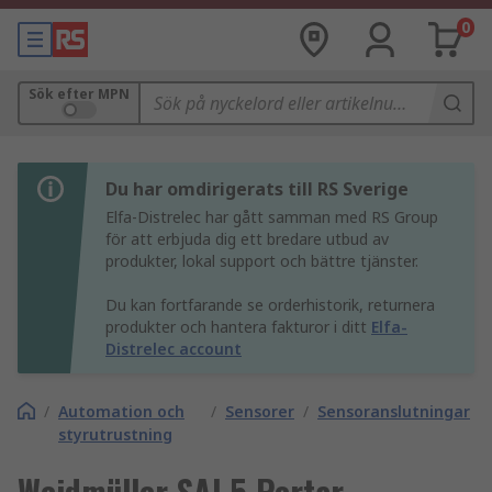
0
Sök efter MPN
Du har omdirigerats till RS Sverige
Elfa-Distrelec har gått samman med RS Group
för att erbjuda dig ett bredare utbud av
produkter, lokal support och bättre tjänster.
Du kan fortfarande se orderhistorik, returnera
produkter och hantera fakturor i ditt
Elfa-
Distrelec account
/
Automation och
/
Sensorer
/
Sensoranslutningar
styrutrustning
Weidmüller SAI 5 Portar