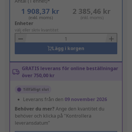
Antal (1 enhet)*
1 908,37 kr
2 385,46 kr
(exkl. moms)
(inkl. moms)
Add
Enheter
to
välj eller skriv kvantitet
Basket
Lägg i korgen
GRATIS leverans för online beställningar
över 750,00 kr
Tillfälligt slut
Leverans från den
09 november 2026
Behöver du mer?
Ange den kvantitet du
behöver och klicka på "Kontrollera
leveransdatum"