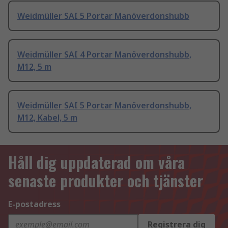
Weidmüller SAI 5 Portar Manöverdonshubb
Weidmüller SAI 4 Portar Manöverdonshubb,
M12, 5 m
Weidmüller SAI 5 Portar Manöverdonshubb,
M12, Kabel, 5 m
Håll dig uppdaterad om våra
senaste produkter och tjänster
E-postadress
Registrera dig