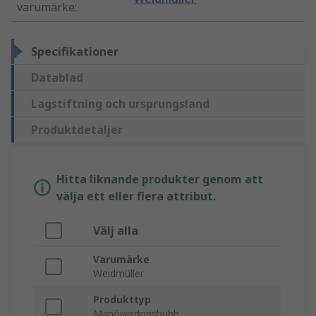
varumärke
:
Specifikationer
Datablad
Lagstiftning och ursprungsland
Produktdetaljer
Hitta liknande produkter genom att
välja ett eller flera attribut.
Välj alla
Varumärke
Weidmüller
Produkttyp
Manöverdonshubb