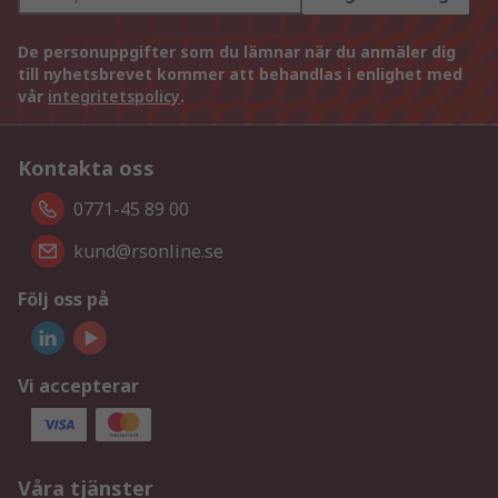
De personuppgifter som du lämnar när du anmäler dig
till nyhetsbrevet kommer att behandlas i enlighet med
vår
integritetspolicy
.
Kontakta oss
0771-45 89 00
kund@rsonline.se
Följ oss på
Vi accepterar
Våra tjänster