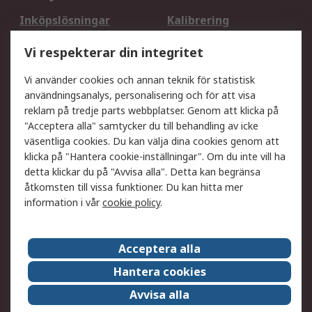
Inköpslösningar
Kalibrering
Utökat sortiment
Oljetestning och analys
Vi respekterar din integritet
DesignSpark
Teknisk Support
Ditt lokala säljteam
Exportlösningar
Vi använder cookies och annan teknik för statistisk
användningsanalys, personalisering och för att visa
reklam på tredje parts webbplatser. Genom att klicka på
Support
"Acceptera alla" samtycker du till behandling av icke
Få hjälp
Retur av varor
väsentliga cookies. Du kan välja dina cookies genom att
klicka på "Hantera cookie-inställningar". Om du inte vill ha
Leverans
Spåra din order
detta klickar du på "Avvisa alla". Detta kan begränsa
Begär en fakturakopi
Fördelar med RS-konto
åtkomsten till vissa funktioner. Du kan hitta mer
Betalningsalternativ
Okdo
information i vår
cookie policy
.
Om RS
Acceptera alla
Om RS
Försäljningsvillkor
Hantera cookies
Det juridiska
Press Centre
Avvisa alla
Jobba hos RS
ESG