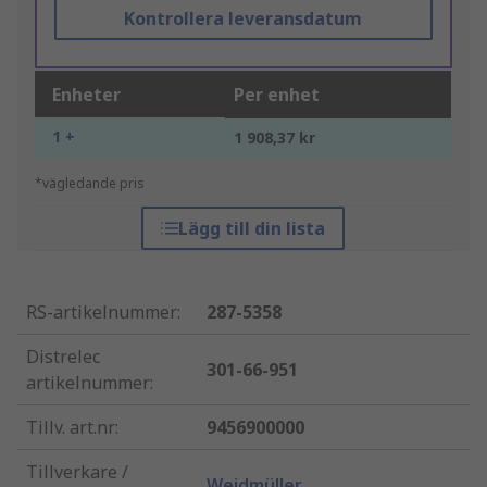
Kontrollera leveransdatum
Enheter
Per enhet
1 +
1 908,37 kr
*vägledande pris
Lägg till din lista
RS-artikelnummer
:
287-5358
Distrelec
301-66-951
artikelnummer
:
Tillv. art.nr
:
9456900000
Tillverkare /
Weidmüller