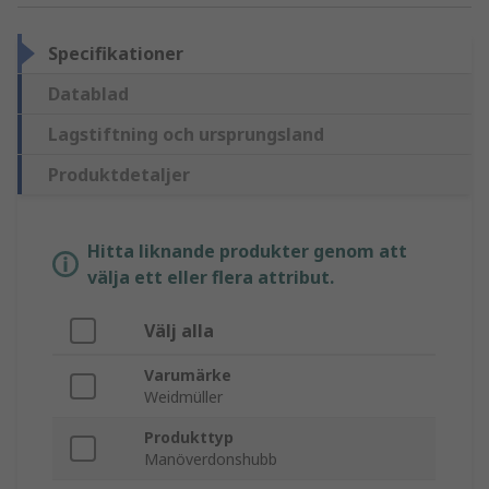
Specifikationer
Datablad
Lagstiftning och ursprungsland
Produktdetaljer
Hitta liknande produkter genom att
välja ett eller flera attribut.
Välj alla
Varumärke
Weidmüller
Produkttyp
Manöverdonshubb