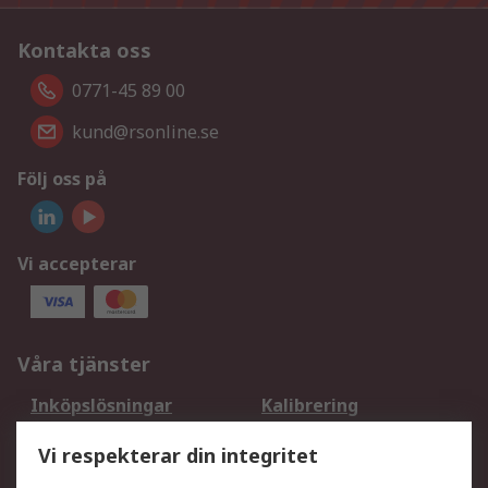
Kontakta oss
0771-45 89 00
kund@rsonline.se
Följ oss på
Vi accepterar
Våra tjänster
Inköpslösningar
Kalibrering
Utökat sortiment
Oljetestning och analys
Vi respekterar din integritet
DesignSpark
Teknisk Support