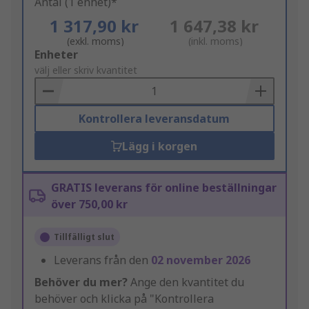
Antal (1 enhet)*
1 317,90 kr
1 647,38 kr
(exkl. moms)
(inkl. moms)
Add
Enheter
to
välj eller skriv kvantitet
Basket
Kontrollera leveransdatum
Lägg i korgen
GRATIS leverans för online beställningar
över 750,00 kr
Tillfälligt slut
Leverans från den
02 november 2026
Behöver du mer?
Ange den kvantitet du
behöver och klicka på "Kontrollera