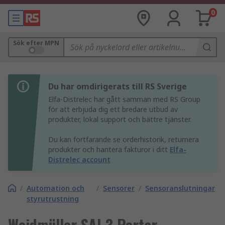
0
Sök efter MPN
Du har omdirigerats till RS Sverige
Elfa-Distrelec har gått samman med RS Group
för att erbjuda dig ett bredare utbud av
produkter, lokal support och bättre tjänster.
Du kan fortfarande se orderhistorik, returnera
produkter och hantera fakturor i ditt
Elfa-
Distrelec account
/
Automation och
/
Sensorer
/
Sensoranslutningar
styrutrustning
Weidmüller SAI 3 Portar