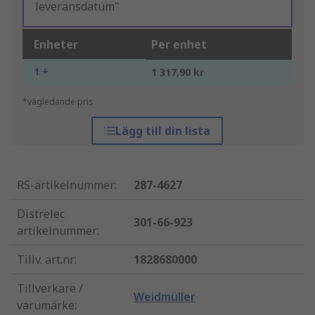
leveransdatum"
Enheter
Per enhet
1 +
1 317,90 kr
*vägledande pris
Lägg till din lista
RS-artikelnummer
:
287-4627
Distrelec
301-66-923
artikelnummer
:
Tillv. art.nr
:
1828680000
Tillverkare /
Weidmüller
varumärke
: