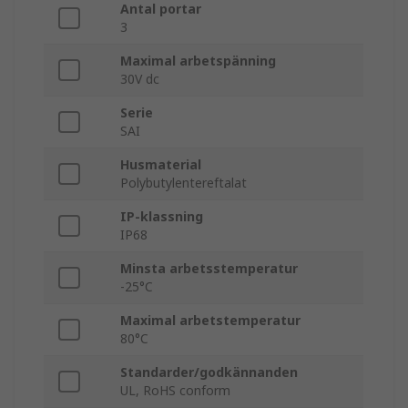
Antal portar
3
Maximal arbetspänning
30V dc
Serie
SAI
Husmaterial
Polybutylentereftalat
IP-klassning
IP68
Minsta arbetsstemperatur
-25°C
Maximal arbetstemperatur
80°C
Standarder/godkännanden
UL, RoHS conform