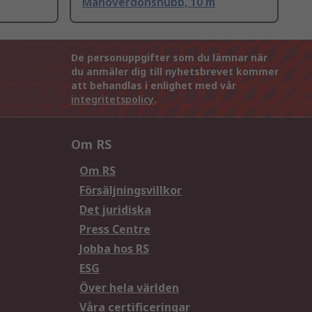
Manöverdonshubb, 10 m
De personuppgifter som du lämnar när
du anmäler dig till nyhetsbrevet kommer
att behandlas i enlighet med vår
integritetspolicy
.
Om RS
Om RS
Försäljningsvillkor
Det juridiska
Press Centre
Jobba hos RS
ESG
Över hela världen
Våra certificeringar