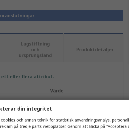
soranslutningar
Lagstiftning
och
Produktdetaljer
ursprungsland
tt eller flera attribut.
Värde
Weidmüller
kterar din integritet
Manöverdonshubb
 cookies och annan teknik för statistisk användningsanalys, personal
a reklam på tredje parts webbplatser. Genom att klicka på "Acceptera a
Skruv