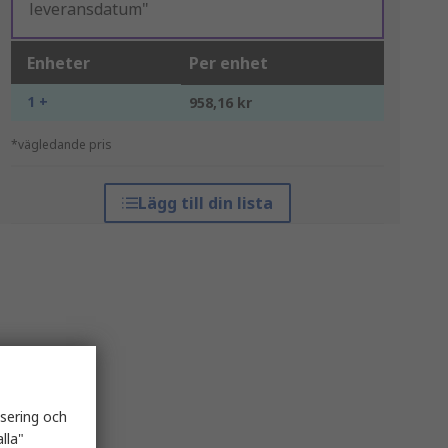
leveransdatum"
Enheter
Per enhet
1 +
958,16 kr
*vägledande pris
Lägg till din lista
isering och
lla"