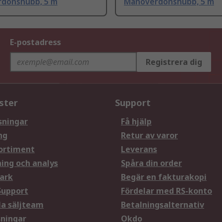
donshubb, 5 m
Manöverdonshubb, 5 m
E-postadress
Registrera dig
ster
Support
sningar
Få hjälp
ng
Retur av varor
ortiment
Leverans
ning och analys
Spåra din order
ark
Begär en fakturakopi
Support
Fördelar med RS-konto
la säljteam
Betalningsalternativ
sningar
Okdo