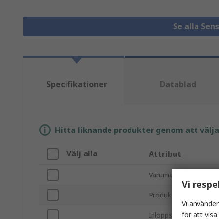
Se alla Sen
Specifikationer
Datablad
Hitta liknande produkter genom att välja e
Välj alla
Attribut
Varumärke
Vi respe
Produkttyp
Vi använder
för att vis
Inloppsanslutningstyp