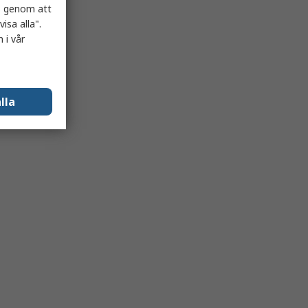
es genom att
isa alla".
 i vår
lla