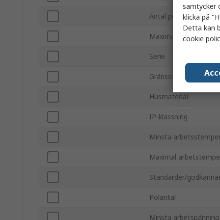
samtycker d
Antal portar
klicka på "H
Detta kan b
Maximal arbetspänni
cookie poli
Serie
Acc
Gränssnittstyp
Husmaterial
IP-klassning
Minsta arbetsstempe
Maximal arbetstempe
Standarder/godkänna
Polantal
Minsta arbetspänning