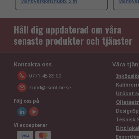
Manöverdonshubb, 5 m
Manöver
Håll dig uppdaterad om våra
senaste produkter och tjänster
Kontakta oss
Våra tjän
0771-45 89 00
Inköpslö
Kalibreri
kund@rsonline.se
Utökat s
Följ oss på
Oljetest
DesignSp
Teknisk 
Vi accepterar
Ditt loka
Exportlö