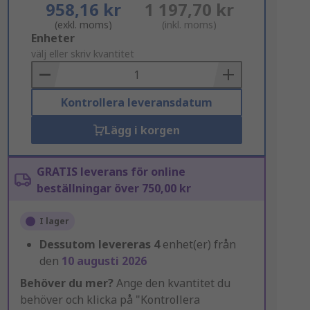
958,16 kr
1 197,70 kr
(exkl. moms)
(inkl. moms)
Add
Enheter
to
välj eller skriv kvantitet
Basket
Kontrollera leveransdatum
Lägg i korgen
GRATIS leverans för online
beställningar över 750,00 kr
I lager
Dessutom levereras
4
enhet(er) från
den
10 augusti 2026
Behöver du mer?
Ange den kvantitet du
behöver och klicka på "Kontrollera