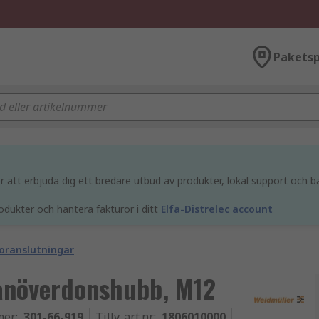
Paketsp
att erbjuda dig ett bredare utbud av produkter, lokal support och bä
odukter och hantera fakturor i ditt
Elfa-Distrelec account
oranslutningar
anöverdonshubb, M12
mer
:
301-66-919
Tillv. art.nr
:
1806010000