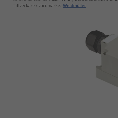
Tillverkare / varumärke
:
Weidmüller