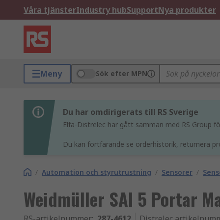
Våra tjänster
Industry hub
Support
Nya produkter
Meny
Sök efter MPN
Du har omdirigerats till RS Sverige
Elfa-Distrelec har gått samman med RS Group för 
Du kan fortfarande se orderhistorik, returnera pr
/
Automation och styrutrustning
/
Sensorer
/
Sens
Weidmüller SAI 5 Portar M
RS-artikelnummer
:
287-4612
Distrelec artikelnum