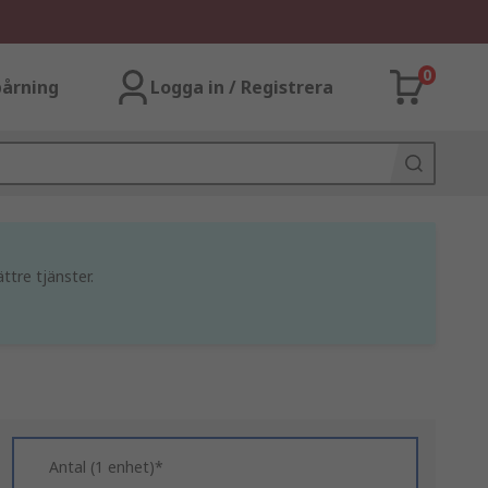
0
årning
Logga in / Registrera
ttre tjänster.
Antal (1 enhet)*