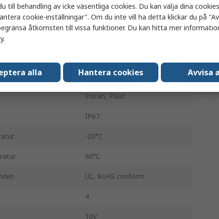
u till behandling av icke väsentliga cookies. Du kan välja dina cooki
5
antera cookie-inställningar". Om du inte vill ha detta klickar du på "Avv
egränsa åtkomsten till vissa funktioner. Du kan hitta mer information
ng
30V dc
cy
.
SAI
eptera alla
Hantera cookies
Avvisa a
M12
Pocan, Plast
IP67
ratur
-20°C
ratur
90°C
nden
UL, RoHS conform
4
10V