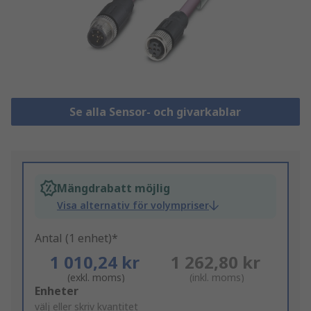
Se alla Sensor- och givarkablar
Mängdrabatt möjlig
Visa alternativ för volympriser
Antal (1 enhet)*
1 010,24 kr
1 262,80 kr
(exkl. moms)
(inkl. moms)
Add
Enheter
to
välj eller skriv kvantitet