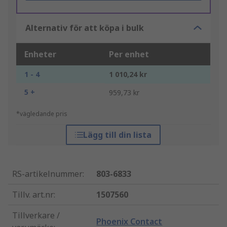
Alternativ för att köpa i bulk
Enheter
Per enhet
1 - 4
1 010,24 kr
5 +
959,73 kr
*vägledande pris
Lägg till din lista
RS-artikelnummer
:
803-6833
Tillv. art.nr
:
1507560
Tillverkare /
Phoenix Contact