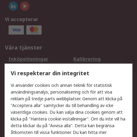
Vi accepterar
Våra tjänster
Inköpslösningar
Kalibrering
Utökat sortiment
Oljetestning och analys
Vi respekterar din integritet
DesignSpark
Teknisk Support
Ditt lokala säljteam
Exportlösningar
Vi använder cookies och annan teknik för statistisk
användningsanalys, personalisering och för att visa
reklam på tredje parts webbplatser. Genom att klicka på
Support
"Acceptera alla" samtycker du till behandling av icke
Få hjälp
Retur av varor
väsentliga cookies. Du kan välja dina cookies genom att
klicka på "Hantera cookie-inställningar". Om du inte vill ha
Leverans
Spåra din order
detta klickar du på "Avvisa alla". Detta kan begränsa
Begär en fakturakopi
Fördelar med RS-konto
åtkomsten till vissa funktioner. Du kan hitta mer