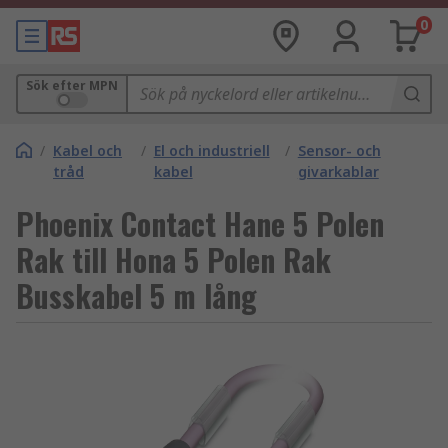
0
Sök efter MPN
/
Kabel och
/
El och industriell
/
Sensor- och
tråd
kabel
givarkablar
Phoenix Contact Hane 5 Polen
Rak till Hona 5 Polen Rak
Busskabel 5 m lång