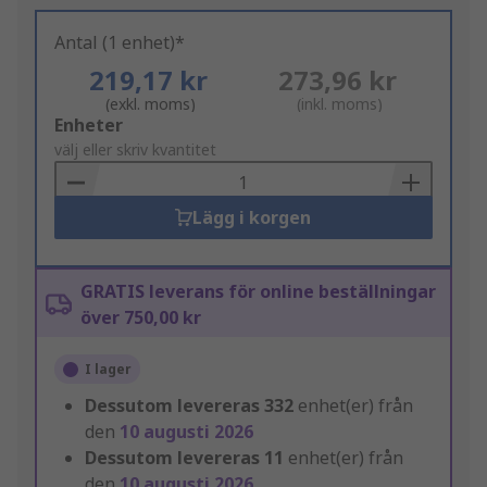
Antal (1 enhet)*
219,17 kr
273,96 kr
(exkl. moms)
(inkl. moms)
Add
Enheter
to
välj eller skriv kvantitet
Basket
Lägg i korgen
GRATIS leverans för online beställningar
över 750,00 kr
I lager
Dessutom levereras
332
enhet(er) från
den
10 augusti 2026
Dessutom levereras
11
enhet(er) från
den
10 augusti 2026