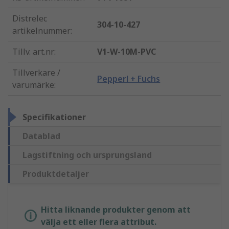
Distrelec
304-10-427
artikelnummer
:
Tillv. art.nr
:
V1-W-10M-PVC
Tillverkare /
Pepperl + Fuchs
varumärke
:
Specifikationer
Datablad
Lagstiftning och ursprungsland
Produktdetaljer
Hitta liknande produkter genom att
välja ett eller flera attribut.