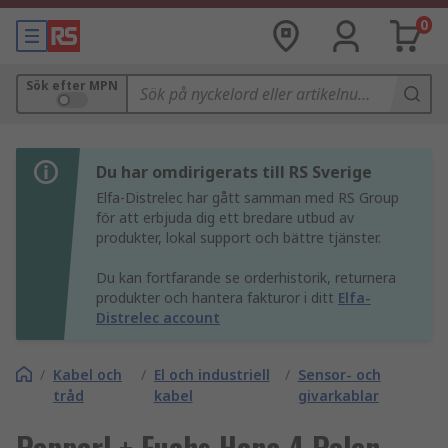
0
Sök efter MPN
Du har omdirigerats till RS Sverige
Elfa-Distrelec har gått samman med RS Group
för att erbjuda dig ett bredare utbud av
produkter, lokal support och bättre tjänster.
Du kan fortfarande se orderhistorik, returnera
produkter och hantera fakturor i ditt
Elfa-
Distrelec account
/
Kabel och
/
El och industriell
/
Sensor- och
tråd
kabel
givarkablar
Pepperl + Fuchs Hona 4 Polen