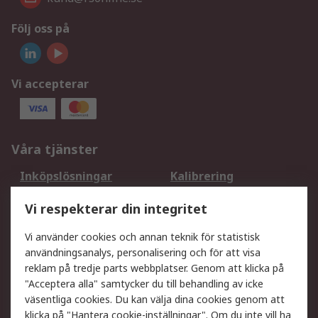
Följ oss på
Vi accepterar
Våra tjänster
Inköpslösningar
Kalibrering
Utökat sortiment
Oljetestning och analys
Vi respekterar din integritet
DesignSpark
Teknisk Support
Ditt lokala säljteam
Exportlösningar
Vi använder cookies och annan teknik för statistisk
användningsanalys, personalisering och för att visa
reklam på tredje parts webbplatser. Genom att klicka på
Support
"Acceptera alla" samtycker du till behandling av icke
Få hjälp
Retur av varor
väsentliga cookies. Du kan välja dina cookies genom att
klicka på "Hantera cookie-inställningar". Om du inte vill ha